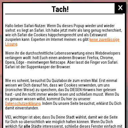
×
Tach!
Hallo lieber Safari-Nutzer. Wenn Du dieses Popup wieder und wieder
siehst: es liegt an Safari. Ich habe jetzt mehr als lang genug recherchiert,
wie ich Safari die Cookies häppchengerecht und als Extrawurst
zuspielen kann. Experten im Internet meinen: es gibt
keine zuverlässige
Lösung
.
Wenn ihr die durchschnittliche Lebensserwartung eines Webdevelopers
verlängern wollt: holt Euch einen anderen Browser. Firefox, Chrome,
Opera, Edge - meinetwegen Netscape. Aber lasst die Finger von Safari.
Safari ist der Suppenkasper der Browser.
Wie es scheint, besuchst Du Quizlabor.de zum ersten Mal. Erst einmal
weisen wir Dich darauf hin, dass wir Cookies verwenden, um uns
(ironischer Weise) zu speichern, das Du DIESEN Hinweis hier gelesen
hast - und ihn nicht immer wieder lesen und schließen musst. Wenn Du
es genauer wissen willst, kommst Du hier zu unserer
Datenschutzerklärung
. Indem Du unsere Seite besuchst, erklärst Du Dich
damit einverstanden.
VIEL wichtiger ist aber, dass Du Deine Stadt wählst, damit wir die Seite
für Dich so übersichtlich wie möglich halten können. Wenn Du Dich
wirklich für
alle
Städte interessierst, schließe dieses Fenster einfach mit