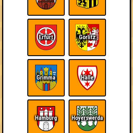
Erfurt
Görlitz
Grimma
Halle
22 Teams
Hamburg
Hoyerswerda
11.10.2016
von
ohne Smartphone aufgeschmissen
24.10.2017
von
Seitensprung