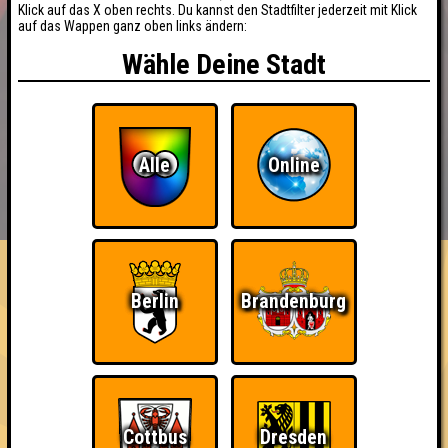
Klick auf das X oben rechts. Du kannst den Stadtfilter jederzeit mit Klick
auf das Wappen ganz oben links ändern:
Wähle Deine Stadt
Alle
Online
BUCHEN
RESERVIERUNG
HIGHSCORE
EVENTS
ÜBER UNS
FAQ
Nerven aus Stahl
Berlin
Brandenburg
Nehmt an 200 Quizlaboren teil
~ Noch nicht erreicht ~
Cottbus
Dresden