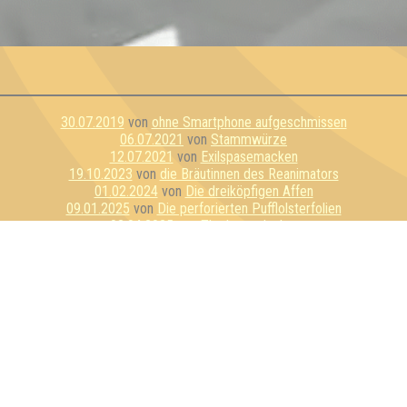
30.07.2019
von
ohne Smartphone aufgeschmissen
06.07.2021
von
Stammwürze
12.07.2021
von
Exilspasemacken
19.10.2023
von
die Bräutinnen des Reanimators
01.02.2024
von
Die dreiköpfigen Affen
09.01.2025
von
Die perforierten Pufflolsterfolien
03.04.2025
von
That's my Jacket
28.08.2025
von
Nur für Schnaps da
17.06.2026
von
Kirschen & Kunden
25.06.2026
von
Mir doch egal, was Lukas sagt
Impressum:
Impressum
Datenschutz:
Datenschutzerklärung
Facebook:
https://www.facebook.com/quizlabor
Instagram:
https://www.instagram.com/quizlabor/