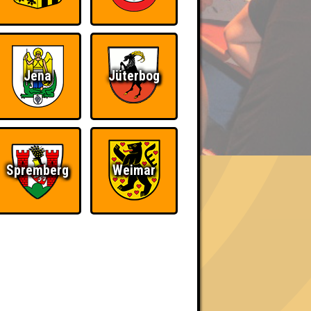
Jena
Jüterbog
BER UNS
Spremberg
Weimar