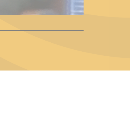
Dienstag:
Berlin & Hamburg
Mittwoch:
Dresden & Köln
Donnerstag:
Halle, Leipzig & Cottbus
Freitag:
Brandenburg, Görlitz & Hoyerswerda
Samstag:
Weißwasser