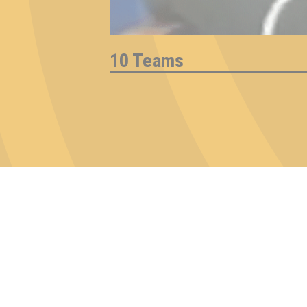
10 Teams
Inhaber & Geschäftsführer:
Georg Martin // Quizlabor
Sandower Straße 56
03046 Cottbus