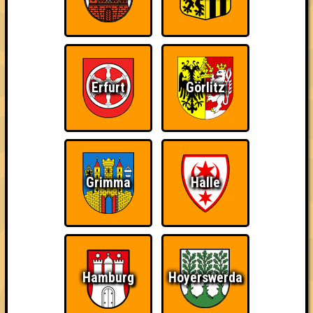
Erfurt
Görlitz
Grimma
Halle
Hamburg
Hoyerswerda