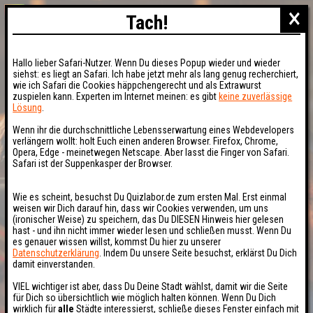
×
Tach!
Hallo lieber Safari-Nutzer. Wenn Du dieses Popup wieder und wieder
siehst: es liegt an Safari. Ich habe jetzt mehr als lang genug recherchiert,
wie ich Safari die Cookies häppchengerecht und als Extrawurst
zuspielen kann. Experten im Internet meinen: es gibt
keine zuverlässige
Lösung
.
Wenn ihr die durchschnittliche Lebensserwartung eines Webdevelopers
verlängern wollt: holt Euch einen anderen Browser. Firefox, Chrome,
Opera, Edge - meinetwegen Netscape. Aber lasst die Finger von Safari.
Safari ist der Suppenkasper der Browser.
Wie es scheint, besuchst Du Quizlabor.de zum ersten Mal. Erst einmal
weisen wir Dich darauf hin, dass wir Cookies verwenden, um uns
(ironischer Weise) zu speichern, das Du DIESEN Hinweis hier gelesen
hast - und ihn nicht immer wieder lesen und schließen musst. Wenn Du
es genauer wissen willst, kommst Du hier zu unserer
Datenschutzerklärung
. Indem Du unsere Seite besuchst, erklärst Du Dich
damit einverstanden.
VIEL wichtiger ist aber, dass Du Deine Stadt wählst, damit wir die Seite
für Dich so übersichtlich wie möglich halten können. Wenn Du Dich
wirklich für
alle
Städte interessierst, schließe dieses Fenster einfach mit