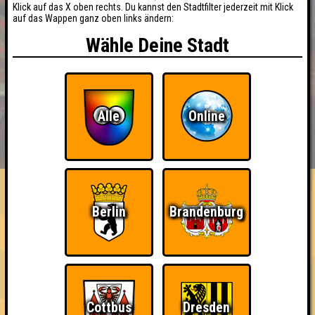
Klick auf das X oben rechts. Du kannst den Stadtfilter jederzeit mit Klick
auf das Wappen ganz oben links ändern:
Wähle Deine Stadt
Alle
Online
BUCHEN
RESERVIERUNG
HIGHSCORE
EVENTS
ÜBER UNS
FAQ
Berlin
Brandenburg
The Amount of Teilnahmen is too
damn high
Nehmt an 300 Quizlaboren teil
~ Noch nicht erreicht ~
Cottbus
Dresden