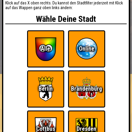
Klick auf das X oben rechts. Du kannst den Stadtfilter jederzeit mit Klick
auf das Wappen ganz oben links ändern:
Wähle Deine Stadt
Alle
Online
BUCHEN
RESERVIERUNG
HIGHSCORE
EVENTS
ÜBER UNS
FAQ
Berlin
Brandenburg
Ich war da, vor 3000 Jahren
Cottbus
Dresden