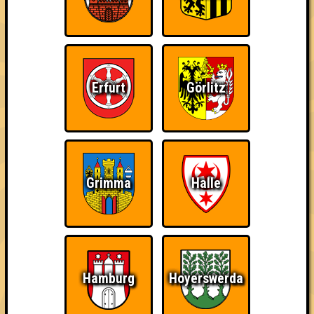
Nehmt an 400 Quizlaboren teil
~ Noch nicht erreicht ~
Erfurt
Görlitz
Grimma
Halle
Hamburg
Hoyerswerda