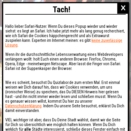
×
Tach!
Hallo lieber Safari-Nutzer. Wenn Du dieses Popup wieder und wieder
siehst: es liegt an Safari. Ich habe jetzt mehr als lang genug recherchiert,
wie ich Safari die Cookies häppchengerecht und als Extrawurst
zuspielen kann. Experten im Internet meinen: es gibt
keine zuverlässige
Lösung
.
Wenn ihr die durchschnittliche Lebensserwartung eines Webdevelopers
verlängern wollt: holt Euch einen anderen Browser. Firefox, Chrome,
Opera, Edge - meinetwegen Netscape. Aber lasst die Finger von Safari.
Safari ist der Suppenkasper der Browser.
Wie es scheint, besuchst Du Quizlabor.de zum ersten Mal. Erst einmal
weisen wir Dich darauf hin, dass wir Cookies verwenden, um uns
(ironischer Weise) zu speichern, das Du DIESEN Hinweis hier gelesen
hast - und ihn nicht immer wieder lesen und schließen musst. Wenn Du
es genauer wissen willst, kommst Du hier zu unserer
Datenschutzerklärung
. Indem Du unsere Seite besuchst, erklärst Du Dich
damit einverstanden.
VIEL wichtiger ist aber, dass Du Deine Stadt wählst, damit wir die Seite
für Dich so übersichtlich wie möglich halten können. Wenn Du Dich
wirklich für
alle
Städte interessierst, schließe dieses Fenster einfach mit