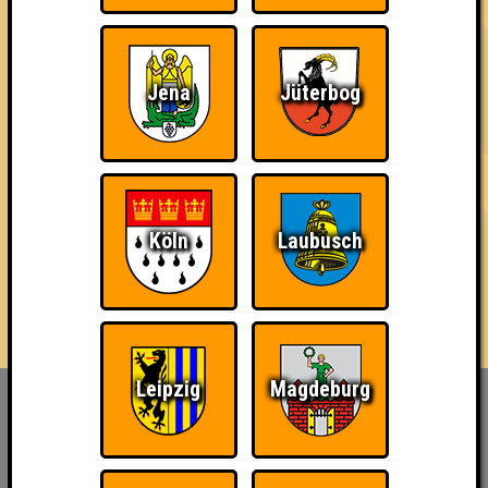
Jena
Jüterbog
3 Teams
14.07.2022
von
ohne Smartphone aufgeschmissen
16.05.2024
von
Stammwürze
18.06.2026
von
die Bräutinnen des Reanimators
Köln
Laubusch
Leipzig
Magdeburg
Inhaber & Geschäftsführer:
Georg Martin // Quizlabor
Sandower Straße 56
03046 Cottbus