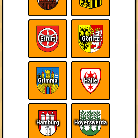
~ Noch nicht erreicht ~
Erfurt
Görlitz
Grimma
Halle
Hamburg
Hoyerswerda