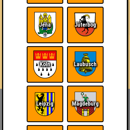
3 Teams
Jena
Jüterbog
14.07.2022
von
ohne Smartphone aufgeschmissen
16.05.2024
von
Stammwürze
18.06.2026
von
die Bräutinnen des Reanimators
Köln
Laubusch
Inhaber & Geschäftsführer:
Leipzig
Magdeburg
Georg Martin // Quizlabor
Sandower Straße 56
03046 Cottbus
info@quizlabor.de