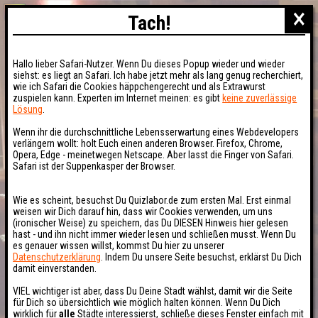
×
Tach!
Hallo lieber Safari-Nutzer. Wenn Du dieses Popup wieder und wieder
siehst: es liegt an Safari. Ich habe jetzt mehr als lang genug recherchiert,
wie ich Safari die Cookies häppchengerecht und als Extrawurst
zuspielen kann. Experten im Internet meinen: es gibt
keine zuverlässige
Lösung
.
Wenn ihr die durchschnittliche Lebensserwartung eines Webdevelopers
verlängern wollt: holt Euch einen anderen Browser. Firefox, Chrome,
Opera, Edge - meinetwegen Netscape. Aber lasst die Finger von Safari.
Safari ist der Suppenkasper der Browser.
Wie es scheint, besuchst Du Quizlabor.de zum ersten Mal. Erst einmal
weisen wir Dich darauf hin, dass wir Cookies verwenden, um uns
(ironischer Weise) zu speichern, das Du DIESEN Hinweis hier gelesen
hast - und ihn nicht immer wieder lesen und schließen musst. Wenn Du
es genauer wissen willst, kommst Du hier zu unserer
Datenschutzerklärung
. Indem Du unsere Seite besuchst, erklärst Du Dich
damit einverstanden.
VIEL wichtiger ist aber, dass Du Deine Stadt wählst, damit wir die Seite
für Dich so übersichtlich wie möglich halten können. Wenn Du Dich
wirklich für
alle
Städte interessierst, schließe dieses Fenster einfach mit