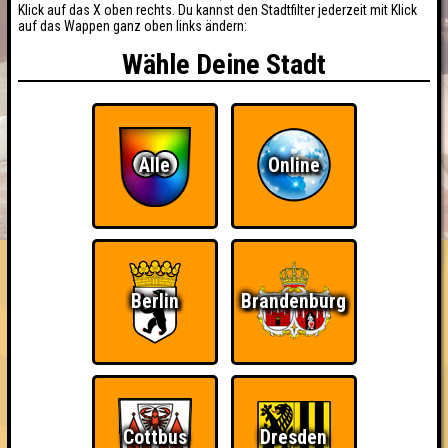
Klick auf das X oben rechts. Du kannst den Stadtfilter jederzeit mit Klick
auf das Wappen ganz oben links ändern:
Wähle Deine Stadt
Alle
Online
BUCHEN
RESERVIERUNG
HIGHSCORE
EVENTS
ÜBER UNS
FAQ
Berlin
Brandenburg
Ich war da, vor 3000 Jahren
Cottbus
Dresden
Nehmt an 400 Quizlaboren teil