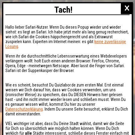
×
Tach!
Hallo lieber Safari-Nutzer. Wenn Du dieses Popup wieder und wieder
siehst: es liegt an Safari. Ich habe jetzt mehr als lang genug recherchiert,
wie ich Safari die Cookies häppchengerecht und als Extrawurst
zuspielen kann. Experten im Internet meinen: es gibt
keine zuverlässige
Lösung
.
Wenn ihr die durchschnittliche Lebensserwartung eines Webdevelopers
verlängern wollt: holt Euch einen anderen Browser. Firefox, Chrome,
Opera, Edge - meinetwegen Netscape. Aber lasst die Finger von Safari.
Safari ist der Suppenkasper der Browser.
Wie es scheint, besuchst Du Quizlabor.de zum ersten Mal. Erst einmal
weisen wir Dich darauf hin, dass wir Cookies verwenden, um uns
(ironischer Weise) zu speichern, das Du DIESEN Hinweis hier gelesen
hast - und ihn nicht immer wieder lesen und schließen musst. Wenn Du
es genauer wissen willst, kommst Du hier zu unserer
Datenschutzerklärung
. Indem Du unsere Seite besuchst, erklärst Du Dich
damit einverstanden.
VIEL wichtiger ist aber, dass Du Deine Stadt wählst, damit wir die Seite
für Dich so übersichtlich wie möglich halten können. Wenn Du Dich
wirklich für
alle
Städte interessierst, schließe dieses Fenster einfach mit