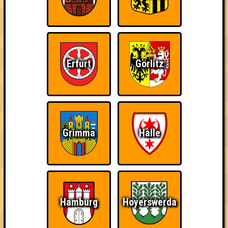
Erfurt
Görlitz
Grimma
Halle
Wir dürfen euch die kleine aber feine "Nepomuk Quiznight" in
Plagwitz präsentieren.
Hamburg
Hoyerswerda
Abwechselnd ausgetüftelt und präsentiert von unseren guten
Freunden Hiero, Felix, Eva & Richard erwarten euch fünf Runden