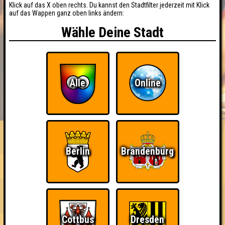
Klick auf das X oben rechts. Du kannst den Stadtfilter jederzeit mit Klick
auf das Wappen ganz oben links ändern:
Wähle Deine Stadt
Alle
Online
BUCHEN
RESERVIERUNG
HIGHSCORE
EVENTS
ÜBER UNS
FAQ
«
»
Nepomuk Quiznight #106
Berlin
Brandenburg
Das Kneipenquiz in Plagwitz · 13.05.2026 · Nepomuk
Info
Angemeldete Teams
Cottbus
Dresden