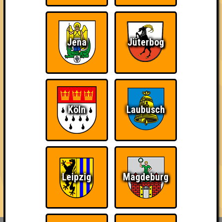
mit jeweils bis zu 10 Fragen in den verschiedensten Formen,
Farben und Schwierigkeitsgraden.
Der Platz ist begrenzt, also reserviert am besten schnell einen
Jena
Jüterbog
Tisch für euer Team, das maximal aus acht Personen bestehen
darf - Link in der Bio!
...und wenn du Bock hast, auch mal ein Quiz zu hosten, dann
melde dich einfach bei uns - wir sind immer auf der Suche nach
neuen Quizmaster*innen 🥰
Köln
Laubusch
== FAKTEN ==
🌐 www.quizlabor.de
🏨 Nepomuk | Zschochersche Str. 57, 04229 Leipzig
📅 (fast) jede Woche
🕢 Einlass: 19:00 Uhr
Leipzig
Magdeburg
🕗 Beginn: 19:30 Uhr
⁉ 5 Runden mit verschiedenen Kategorien