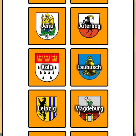
mit jeweils bis zu 10 Fragen in den verschiedensten Formen,
Farben und Schwierigkeitsgraden.
Der Platz ist begrenzt, also reserviert am besten schnell einen
Jena
Jüterbog
Tisch für euer Team, das maximal aus acht Personen bestehen
darf - Link in der Bio!
...und wenn du Bock hast, auch mal ein Quiz zu hosten, dann
melde dich einfach bei uns - wir sind immer auf der Suche nach
neuen Quizmaster*innen 🥰
Köln
Laubusch
== FAKTEN ==
🌐 www.quizlabor.de
🏨 Nepomuk | Zschochersche Str. 57, 04229 Leipzig
📅 (fast) jede Woche
🕢 Einlass: 19:00 Uhr
Leipzig
Magdeburg
🕗 Beginn: 19:30 Uhr
⁉ 5 Runden mit verschiedenen Kategorien