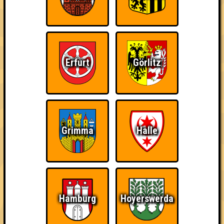
Erfurt
Görlitz
Grimma
Halle
Wir dürfen euch die kleine aber feine "Nepomuk Quiznight" in
Plagwitz präsentieren.
Hamburg
Hoyerswerda
Abwechselnd ausgetüftelt und präsentiert von unseren guten
Freunden Hiero, Felix, Eva & Richard erwarten euch fünf Runden