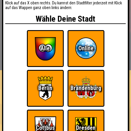
Klick auf das X oben rechts. Du kannst den Stadtfilter jederzeit mit Klick
auf das Wappen ganz oben links ändern:
Wähle Deine Stadt
Alle
Online
BUCHEN
RESERVIERUNG
HIGHSCORE
EVENTS
ÜBER UNS
FAQ
«
»
Nepomuk Quiznight #110
Berlin
Brandenburg
Das Kneipenquiz in Plagwitz · 10.06.2026 · Nepomuk
Info
Angemeldete Teams
Cottbus
Dresden