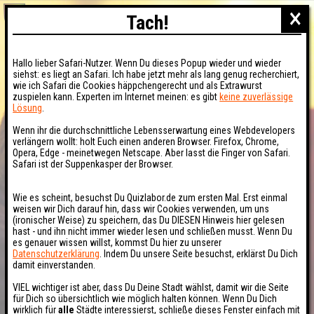
×
Tach!
Hallo lieber Safari-Nutzer. Wenn Du dieses Popup wieder und wieder
siehst: es liegt an Safari. Ich habe jetzt mehr als lang genug recherchiert,
wie ich Safari die Cookies häppchengerecht und als Extrawurst
zuspielen kann. Experten im Internet meinen: es gibt
keine zuverlässige
Lösung
.
Wenn ihr die durchschnittliche Lebensserwartung eines Webdevelopers
verlängern wollt: holt Euch einen anderen Browser. Firefox, Chrome,
Opera, Edge - meinetwegen Netscape. Aber lasst die Finger von Safari.
Safari ist der Suppenkasper der Browser.
Wie es scheint, besuchst Du Quizlabor.de zum ersten Mal. Erst einmal
weisen wir Dich darauf hin, dass wir Cookies verwenden, um uns
(ironischer Weise) zu speichern, das Du DIESEN Hinweis hier gelesen
hast - und ihn nicht immer wieder lesen und schließen musst. Wenn Du
es genauer wissen willst, kommst Du hier zu unserer
Datenschutzerklärung
. Indem Du unsere Seite besuchst, erklärst Du Dich
damit einverstanden.
VIEL wichtiger ist aber, dass Du Deine Stadt wählst, damit wir die Seite
für Dich so übersichtlich wie möglich halten können. Wenn Du Dich
wirklich für
alle
Städte interessierst, schließe dieses Fenster einfach mit