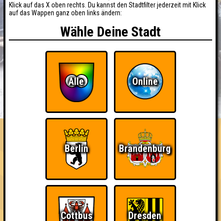
Klick auf das X oben rechts. Du kannst den Stadtfilter jederzeit mit Klick
auf das Wappen ganz oben links ändern:
Wähle Deine Stadt
Alle
Online
BUCHEN
RESERVIERUNG
HIGHSCORE
EVENTS
ÜBER UNS
FAQ
«
»
Nepomuk Quiznight #109
Berlin
Brandenburg
Das Kneipenquiz in Plagwitz · 03.06.2026 · Nepomuk
Info
Angemeldete Teams
Cottbus
Dresden