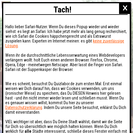
×
Tach!
Hallo lieber Safari-Nutzer. Wenn Du dieses Popup wieder und wieder
siehst: es liegt an Safari. Ich habe jetzt mehr als lang genug recherchiert,
wie ich Safari die Cookies häppchengerecht und als Extrawurst
zuspielen kann. Experten im Internet meinen: es gibt
keine zuverlässige
Lösung
.
Wenn ihr die durchschnittliche Lebensserwartung eines Webdevelopers
verlängern wollt: holt Euch einen anderen Browser. Firefox, Chrome,
Opera, Edge - meinetwegen Netscape. Aber lasst die Finger von Safari.
Safari ist der Suppenkasper der Browser.
Wie es scheint, besuchst Du Quizlabor.de zum ersten Mal. Erst einmal
weisen wir Dich darauf hin, dass wir Cookies verwenden, um uns
(ironischer Weise) zu speichern, das Du DIESEN Hinweis hier gelesen
hast - und ihn nicht immer wieder lesen und schließen musst. Wenn Du
es genauer wissen willst, kommst Du hier zu unserer
Datenschutzerklärung
. Indem Du unsere Seite besuchst, erklärst Du Dich
damit einverstanden.
VIEL wichtiger ist aber, dass Du Deine Stadt wählst, damit wir die Seite
für Dich so übersichtlich wie möglich halten können. Wenn Du Dich
wirklich für
alle
Städte interessierst, schließe dieses Fenster einfach mit