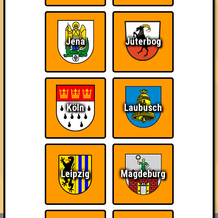
mit jeweils bis zu 10 Fragen in den verschiedensten Formen,
Farben und Schwierigkeitsgraden.
Der Platz ist begrenzt, also reserviert am besten schnell einen
Jena
Jüterbog
Tisch für euer Team, das maximal aus acht Personen bestehen
darf - Link in der Bio!
...und wenn du Bock hast, auch mal ein Quiz zu hosten, dann
melde dich einfach bei uns - wir sind immer auf der Suche nach
neuen Quizmaster*innen 🥰
Köln
Laubusch
== FAKTEN ==
🌐 www.quizlabor.de
🏨 Nepomuk | Zschochersche Str. 57, 04229 Leipzig
📅 (fast) jede Woche
🕢 Einlass: 19:00 Uhr
Leipzig
Magdeburg
🕗 Beginn: 19:30 Uhr
⁉ 5 Runden mit verschiedenen Kategorien