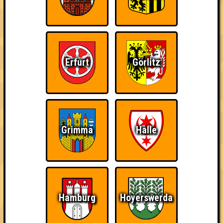
Erfurt
Görlitz
Grimma
Halle
Wir dürfen euch die kleine aber feine "Nepomuk Quiznight" in
Plagwitz präsentieren.
Hamburg
Hoyerswerda
Abwechselnd ausgetüftelt und präsentiert von unseren guten
Freunden Hiero, Felix, Eva & Richard erwarten euch fünf Runden