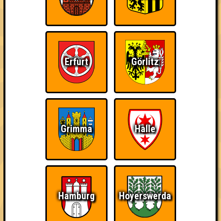
Erfurt
Görlitz
Grimma
Halle
Wir dürfen euch die kleine aber feine "Nepomuk Quiznight" in
Plagwitz präsentieren.
Hamburg
Hoyerswerda
Abwechselnd ausgetüftelt und präsentiert von unseren guten
Freunden Hiero, Felix, Eva & Richard erwarten euch fünf Runden