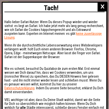
×
Tach!
Hallo lieber Safari-Nutzer. Wenn Du dieses Popup wieder und wieder
siehst: es liegt an Safari. Ich habe jetzt mehr als lang genug recherchiert,
wie ich Safari die Cookies häppchengerecht und als Extrawurst
zuspielen kann. Experten im Internet meinen: es gibt
keine zuverlässige
Lösung
.
Wenn ihr die durchschnittliche Lebensserwartung eines Webdevelopers
verlängern wollt: holt Euch einen anderen Browser. Firefox, Chrome,
Opera, Edge - meinetwegen Netscape. Aber lasst die Finger von Safari.
Safari ist der Suppenkasper der Browser.
Wie es scheint, besuchst Du Quizlabor.de zum ersten Mal. Erst einmal
weisen wir Dich darauf hin, dass wir Cookies verwenden, um uns
(ironischer Weise) zu speichern, das Du DIESEN Hinweis hier gelesen
hast - und ihn nicht immer wieder lesen und schließen musst. Wenn Du
es genauer wissen willst, kommst Du hier zu unserer
Datenschutzerklärung
. Indem Du unsere Seite besuchst, erklärst Du Dich
damit einverstanden.
VIEL wichtiger ist aber, dass Du Deine Stadt wählst, damit wir die Seite
für Dich so übersichtlich wie möglich halten können. Wenn Du Dich
wirklich für
alle
Städte interessierst, schließe dieses Fenster einfach mit