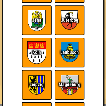
mit jeweils bis zu 10 Fragen in den verschiedensten Formen,
Farben und Schwierigkeitsgraden.
Der Platz ist begrenzt, also reserviert am besten schnell einen
Jena
Jüterbog
Tisch für euer Team, das maximal aus acht Personen bestehen
darf - Link in der Bio!
...und wenn du Bock hast, auch mal ein Quiz zu hosten, dann
melde dich einfach bei uns - wir sind immer auf der Suche nach
neuen Quizmaster*innen 🥰
Köln
Laubusch
== FAKTEN ==
🌐 www.quizlabor.de
🏨 Nepomuk | Zschochersche Str. 57, 04229 Leipzig
📅 (fast) jede Woche
🕢 Einlass: 19:00 Uhr
Leipzig
Magdeburg
🕗 Beginn: 19:30 Uhr
⁉ 5 Runden mit verschiedenen Kategorien