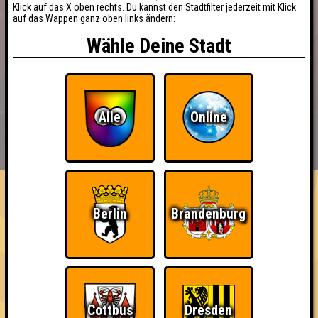
Klick auf das X oben rechts. Du kannst den Stadtfilter jederzeit mit Klick
auf das Wappen ganz oben links ändern:
Wähle Deine Stadt
Alle
Online
BUCHEN
RESERVIERUNG
HIGHSCORE
EVENTS
ÜBER UNS
FAQ
«
»
Nepomuk Quiznight #115
Berlin
Brandenburg
Das Kneipenquiz in Plagwitz · 15.07.2026 · Nepomuk
Info
Angemeldete Teams
Cottbus
Dresden