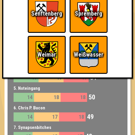
2. LuLuders Bizarre Quizventure
Senftenberg
Spremberg
54
18
17
19
2. Katzenmamas
54
17
20
17
3. Sexy Primzahlen
Weimar
Weißwasser
53
18
16
19
4. Urinstinkt
51
17
17
17
5. Noteingang
50
14
18
18
6. Chris P. Bacon
49
14
17
18
7. Synapsenbitches