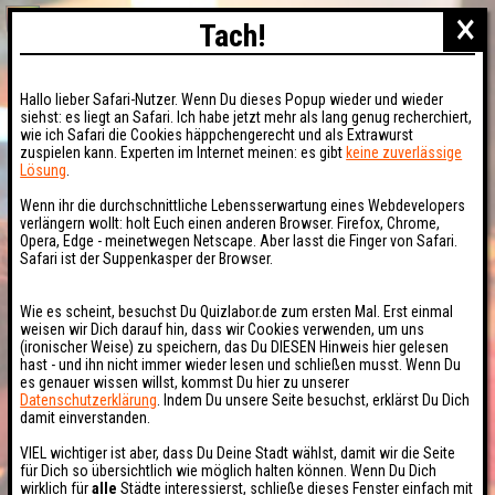
×
Tach!
Hallo lieber Safari-Nutzer. Wenn Du dieses Popup wieder und wieder
siehst: es liegt an Safari. Ich habe jetzt mehr als lang genug recherchiert,
wie ich Safari die Cookies häppchengerecht und als Extrawurst
zuspielen kann. Experten im Internet meinen: es gibt
keine zuverlässige
Lösung
.
Wenn ihr die durchschnittliche Lebensserwartung eines Webdevelopers
verlängern wollt: holt Euch einen anderen Browser. Firefox, Chrome,
Opera, Edge - meinetwegen Netscape. Aber lasst die Finger von Safari.
Safari ist der Suppenkasper der Browser.
Wie es scheint, besuchst Du Quizlabor.de zum ersten Mal. Erst einmal
weisen wir Dich darauf hin, dass wir Cookies verwenden, um uns
(ironischer Weise) zu speichern, das Du DIESEN Hinweis hier gelesen
hast - und ihn nicht immer wieder lesen und schließen musst. Wenn Du
es genauer wissen willst, kommst Du hier zu unserer
Datenschutzerklärung
. Indem Du unsere Seite besuchst, erklärst Du Dich
damit einverstanden.
VIEL wichtiger ist aber, dass Du Deine Stadt wählst, damit wir die Seite
für Dich so übersichtlich wie möglich halten können. Wenn Du Dich
wirklich für
alle
Städte interessierst, schließe dieses Fenster einfach mit