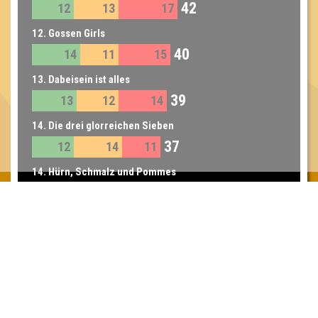
42
12
13
17
12. Gossen Girls
40
14
11
15
13. Dabeisein ist alles
39
13
12
14
14. Die drei glorreichen Sieben
37
12
14
11
14. Hürn, Schmalz und Pommes
37
13
12
12
14. Déjà two
37
8
12
17
15. GoldenBoys
35
10
12
13