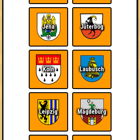
Jena
Jüterbog
Punkte
Köln
Laubusch
1. ohne digitierende Tentakelpikachuchen
55
aufgeschmissen
18
19
18
1. Der Dreiköpfige Baskerville
Leipzig
Magdeburg
55
19
16
20
2. Bräin Adams
54
16
19
19