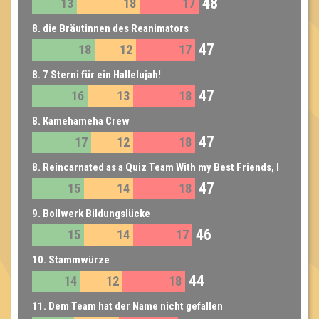
48
13
18
17
8. die Bräutinnen des Reanimators
47
18
12
17
8. 7 Sterni für ein Hallelujah!
47
16
13
18
8. Kamehameha Crew
47
17
12
18
8. Reincarnated as a Quiz Team With my Best Friends, I
47
15
14
18
Must Now Defeat the Demon Lord of Trick Questions
Before the Final Round Begins
9. Bollwerk Bildungslücke
46
15
14
17
10. Stammwürze
44
14
12
18
11. Dem Team hat der Name nicht gefallen