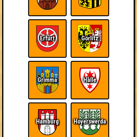
Info
Punkte
Angemeldete Teams
Erfurt
Görlitz
Grimma
Halle
Hamburg
Hoyerswerda