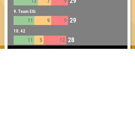
29
13
7
9
9. Team Elli
29
11
9
9
10. 42
28
11
5
12
Inhaber & Geschäftsführer:
Georg Martin // Quizlabor
Sandower Straße 56
03046 Cottbus
info@quizlabor.de
Impressum:
Impressum
Datenschutz:
Datenschutzerklärung
Facebook:
https://www.facebook.com/quizlabor