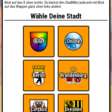
Klick auf das X oben rechts. Du kannst den Stadtfilter jederzeit mit Klick
auf das Wappen ganz oben links ändern:
Wähle Deine Stadt
Alle
Online
BUCHEN
RESERVIERUNG
HIGHSCORE
Berlin
Brandenburg
EVENTS
ÜBER UNS
FAQ
«
»
QUIZLABOR Görlitz #34
Freches Görlitz! · 20.06.2026 · Rabryka
Cottbus
Dresden