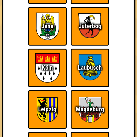
Punkte
Jena
Jüterbog
1. Bierlein, Bierlein in der Hand
43
13
14
16
1. Die Schlaufüchse
43
16
13
14
2. Wannabrains
Köln
Laubusch
42
17
12
13
3. Next Level Totengräberkäfer
40
13
13
14
4. BigBangQuizzers
Leipzig
Magdeburg
38
12
11
15
4. Die Restposten
38
15
10
13