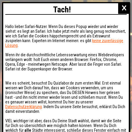
×
Tach!
Hallo lieber Safari-Nutzer. Wenn Du dieses Popup wieder und wieder
siehst: es liegt an Safari. Ich habe jetzt mehr als lang genug recherchiert,
wie ich Safari die Cookies häppchengerecht und als Extrawurst
zuspielen kann. Experten im Internet meinen: es gibt
keine zuverlässige
Lösung
.
Wenn ihr die durchschnittliche Lebensserwartung eines Webdevelopers
verlängern wollt: holt Euch einen anderen Browser. Firefox, Chrome,
Opera, Edge - meinetwegen Netscape. Aber lasst die Finger von Safari.
Safari ist der Suppenkasper der Browser.
Wie es scheint, besuchst Du Quizlabor.de zum ersten Mal. Erst einmal
weisen wir Dich darauf hin, dass wir Cookies verwenden, um uns
(ironischer Weise) zu speichern, das Du DIESEN Hinweis hier gelesen
hast - und ihn nicht immer wieder lesen und schließen musst. Wenn Du
es genauer wissen willst, kommst Du hier zu unserer
Datenschutzerklärung
. Indem Du unsere Seite besuchst, erklärst Du Dich
damit einverstanden.
VIEL wichtiger ist aber, dass Du Deine Stadt wählst, damit wir die Seite
für Dich so übersichtlich wie möglich halten können. Wenn Du Dich
wirklich für
alle
Städte interessierst, schließe dieses Fenster einfach mit