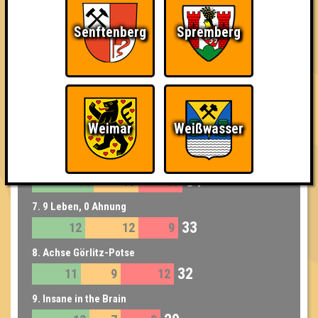
5. Quizmasters Of The Universe
Senftenberg
Spremberg
37
15
14
8
5. Kugelwürfelrunde
37
13
11
13
5. Mausige Mausis
Weimar
Weißwasser
37
13
13
11
6. Die Fagottografen
34
14
10
10
7. 9 Leben, 0 Ahnung
33
12
12
9
8. Achse Görlitz-Potse
32
11
9
12
9. Insane in the Brain