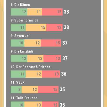
8. Die Dänen
38
12
11
15
8. Supernormalos
38
11
15
12
9. Seven up!
37
10
12
15
9. Die kwizkids
37
12
12
13
10. Der Podcast & Friends
36
11
12
13
11. VSLR
35
8
12
15
11. Tolle Freunde
35
10
13
12