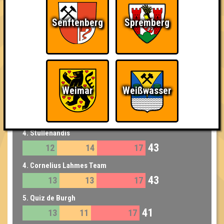
1. Bill You Murray Me
47
15
13
19
Senftenberg
Spremberg
1. GameEinsam
47
13
14
20
2. Grünohren
46
17
13
16
Weimar
Weißwasser
3. Quizies McQuizface
45
14
12
19
4. Stullenandis
43
12
14
17
4. Cornelius Lahmes Team
43
13
13
17
5. Quiz de Burgh
41
13
11
17