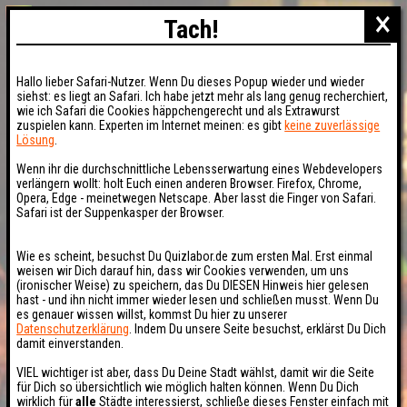
×
Tach!
Hallo lieber Safari-Nutzer. Wenn Du dieses Popup wieder und wieder
siehst: es liegt an Safari. Ich habe jetzt mehr als lang genug recherchiert,
wie ich Safari die Cookies häppchengerecht und als Extrawurst
zuspielen kann. Experten im Internet meinen: es gibt
keine zuverlässige
Lösung
.
Wenn ihr die durchschnittliche Lebensserwartung eines Webdevelopers
verlängern wollt: holt Euch einen anderen Browser. Firefox, Chrome,
Opera, Edge - meinetwegen Netscape. Aber lasst die Finger von Safari.
Safari ist der Suppenkasper der Browser.
Wie es scheint, besuchst Du Quizlabor.de zum ersten Mal. Erst einmal
weisen wir Dich darauf hin, dass wir Cookies verwenden, um uns
(ironischer Weise) zu speichern, das Du DIESEN Hinweis hier gelesen
hast - und ihn nicht immer wieder lesen und schließen musst. Wenn Du
es genauer wissen willst, kommst Du hier zu unserer
Datenschutzerklärung
. Indem Du unsere Seite besuchst, erklärst Du Dich
damit einverstanden.
VIEL wichtiger ist aber, dass Du Deine Stadt wählst, damit wir die Seite
für Dich so übersichtlich wie möglich halten können. Wenn Du Dich
wirklich für
alle
Städte interessierst, schließe dieses Fenster einfach mit