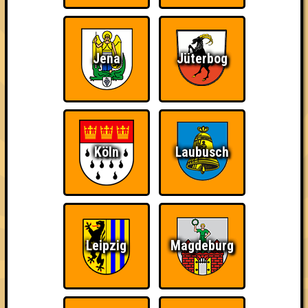
Jena
Jüterbog
Köln
Laubusch
Leipzig
Magdeburg
Punkte