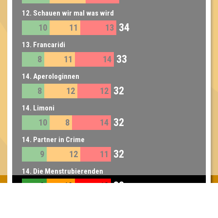
12. Schauen wir mal was wird
34
10
11
13
13. Francaridi
33
8
11
14
14. Aperologinnen
32
8
12
12
14. Limoni
32
10
8
14
14. Partner in Crime
32
9
12
11
14. Die Menstrubierenden
32
9
10
13
15. Rainer Zufall
31
9
11
11