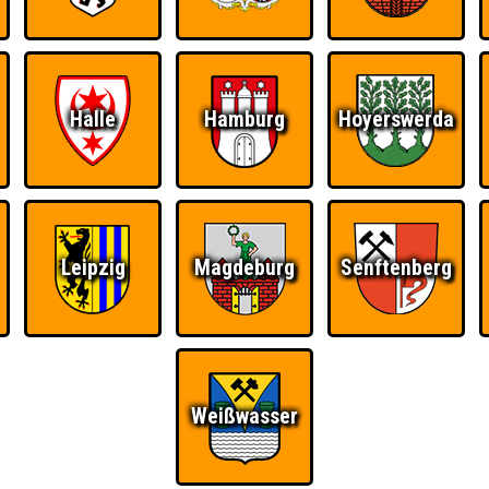
Halle
Hamburg
Hoyerswerda
Ü
FAQ
BUCHEN
RESERVIERUNG
HIGHSCORE
S
Leipzig
Magdeburg
Senftenberg
5
Weißwasser