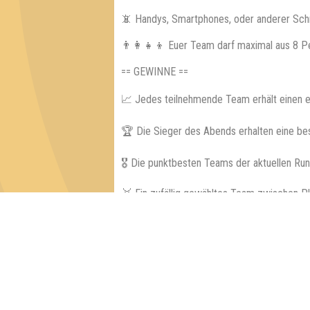
📵 Handys, Smartphones, oder anderer Sch
👨‍👩‍👧‍👦 Euer Team darf maximal aus 8 
== GEWINNE ==
📈 Jedes teilnehmende Team erhält einen e
🏆 Die Sieger des Abends erhalten eine be
🎖 Die punktbesten Teams der aktuellen Ru
🥉 Ein zufällig gewähltes Team zwischen Pl
Flasche Schnaps!
🌳 Wiederkehrende Sonderveranstaltungen, b
Inhaber & Geschäftsführer:
Georg Martin // Quizlabor