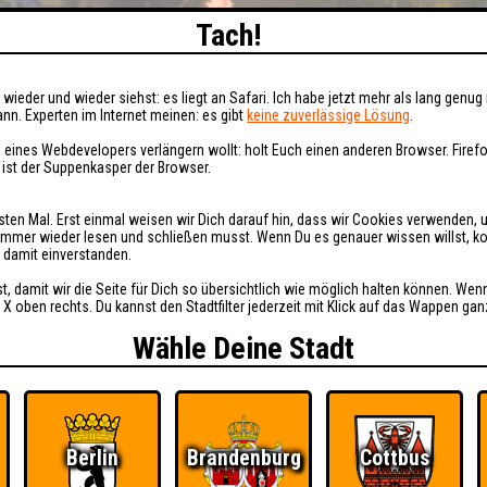
Tach!
wieder und wieder siehst: es liegt an Safari. Ich habe jetzt mehr als lang genug 
nn. Experten im Internet meinen: es gibt
keine zuverlässige Lösung
.
 eines Webdevelopers verlängern wollt: holt Euch einen anderen Browser. Fire
i ist der Suppenkasper der Browser.
sten Mal. Erst einmal weisen wir Dich darauf hin, dass wir Cookies verwenden, 
t immer wieder lesen und schließen musst. Wenn Du es genauer wissen willst, 
h damit einverstanden.
st, damit wir die Seite für Dich so übersichtlich wie möglich halten können. Wen
 X oben rechts. Du kannst den Stadtfilter jederzeit mit Klick auf das Wappen gan
Wähle Deine Stadt
Berlin
Brandenburg
Cottbus