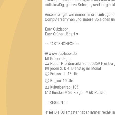
mittelmäßig, gibt es Schnaps, seid ihr glüc
Ansonsten gilt wie immer: In drei aufregende
Computerstimmen und andere Spielchen um
Euer Quizlabor,
Euer Grüner Jäger! ♥
== FAKTENCHECK ==
🌐 www.quizlabor.de
🏨 Grüner Jäger
🚋 Neuer Pferdemarkt 36 | 20359 Hambur
📅 jeden 2. & 4. Dienstag im Monat
🕢 Einlass: ab 18 Uhr
🕗 Beginn: 19 Uhr
💵 Kulturbeitrag: 10€
⁉ 3 Runden // 30 Fragen // 60 Punkte
== REGELN ==
👨‍🏫 Die Quizmaster haben immer recht! I