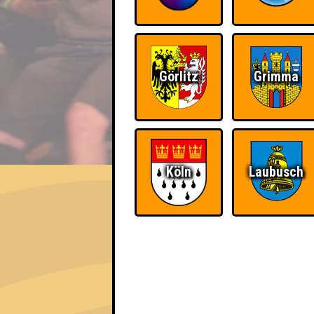
Görlitz
Grimma
EVENT
Köln
Laubusch
QUIZLABOR Hamburg #6
· 08.09.2026 · Grüner Jäger
Info
Angemeldete Teams