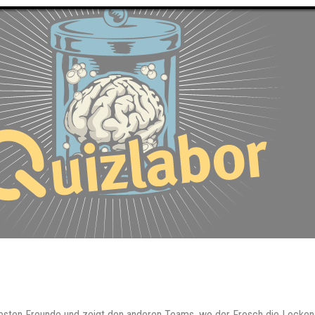
testen Freunde und zeigt den anderen Teams, wo der Frosch die Locken ha