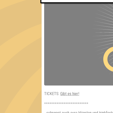
TICKETS:
Gibt es hier!
=========================
...schnappt euch eure klügsten und trinkfes