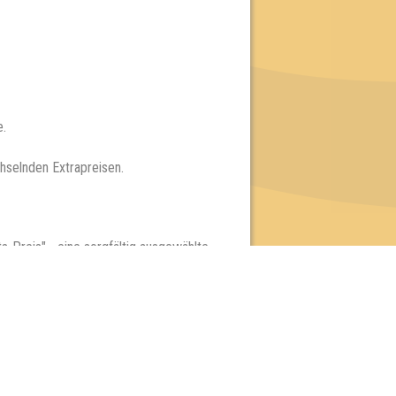
e.
hselnden Extrapreisen.
-Preis" - eine sorgfältig ausgewählte
Dienstag:
Berlin & Hamburg
Mittwoch:
Dresden & Köln
Donnerstag:
Halle, Leipzig & Cottbus