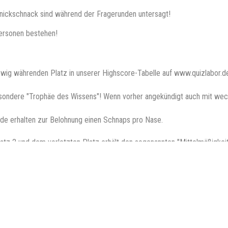
nickschnack sind während der Fragerunden untersagt!
Personen bestehen!
wig währenden Platz in unserer Highscore-Tabelle auf www.quizlabor.d
sondere "Trophäe des Wissens"! Wenn vorher angekündigt auch mit wec
nde erhalten zur Belohnung einen Schnaps pro Nase.
atz 2 und dem vorletzten Platz erhält den sogenannten "Mittelmäßigkeits
ei denen wir mit Preisen unterstützt werden, u.a. von Elbenwald
Impressum:
Impressum
Datenschutz:
Datenschutzerklärung