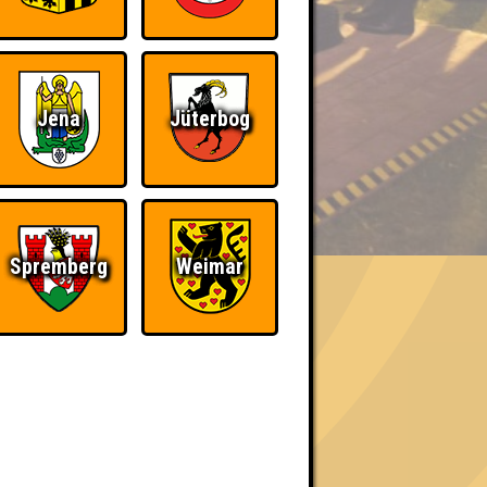
Jena
Jüterbog
BER UNS
Spremberg
Weimar
«
»