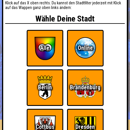
Klick auf das X oben rechts. Du kannst den Stadtfilter jederzeit mit Klick
auf das Wappen ganz oben links ändern:
Wähle Deine Stadt
Alle
Online
Berlin
Brandenburg
BUCHEN
RESERVIERUNG
HIGHSCORE
EVENTS
ÜBER UNS
FAQ
Cottbus
Dresden