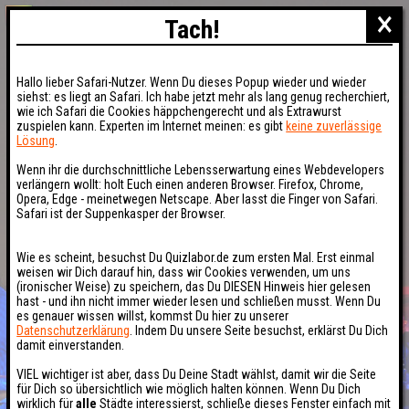
×
Tach!
Hallo lieber Safari-Nutzer. Wenn Du dieses Popup wieder und wieder
siehst: es liegt an Safari. Ich habe jetzt mehr als lang genug recherchiert,
wie ich Safari die Cookies häppchengerecht und als Extrawurst
zuspielen kann. Experten im Internet meinen: es gibt
keine zuverlässige
Lösung
.
Wenn ihr die durchschnittliche Lebensserwartung eines Webdevelopers
verlängern wollt: holt Euch einen anderen Browser. Firefox, Chrome,
Opera, Edge - meinetwegen Netscape. Aber lasst die Finger von Safari.
Safari ist der Suppenkasper der Browser.
Wie es scheint, besuchst Du Quizlabor.de zum ersten Mal. Erst einmal
weisen wir Dich darauf hin, dass wir Cookies verwenden, um uns
(ironischer Weise) zu speichern, das Du DIESEN Hinweis hier gelesen
hast - und ihn nicht immer wieder lesen und schließen musst. Wenn Du
es genauer wissen willst, kommst Du hier zu unserer
Datenschutzerklärung
. Indem Du unsere Seite besuchst, erklärst Du Dich
damit einverstanden.
VIEL wichtiger ist aber, dass Du Deine Stadt wählst, damit wir die Seite
für Dich so übersichtlich wie möglich halten können. Wenn Du Dich
wirklich für
alle
Städte interessierst, schließe dieses Fenster einfach mit