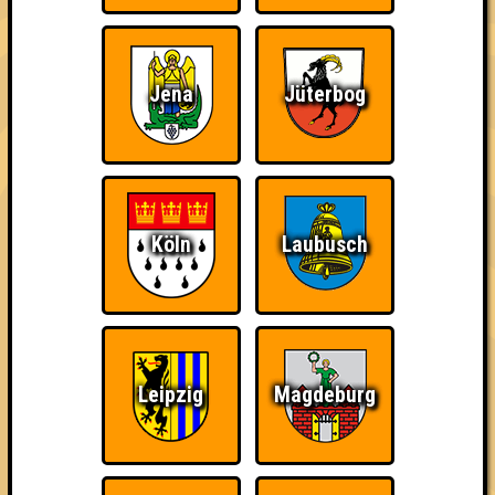
Jena
Jüterbog
Punkte
1. Die Quizbegierigen
50
16
17
17
Köln
Laubusch
2. Die Pubnasen
49
16
15
18
2. weiß nix
49
17
16
16
Leipzig
Magdeburg
2. Wannerer Ultras
49
16
17
16
2. Flying Pikachu