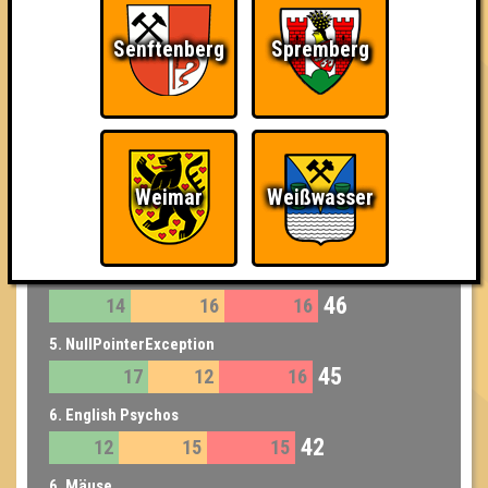
49
17
17
15
Senftenberg
Spremberg
3. Skat Deluxe 2020
47
15
16
16
3. Peanut Butter Bandits
47
15
17
15
Weimar
Weißwasser
4. Sputniks
46
13
18
15
4. IngressXF
46
14
16
16
5. NullPointerException
45
17
12
16
6. English Psychos
42
12
15
15
6. Mäuse