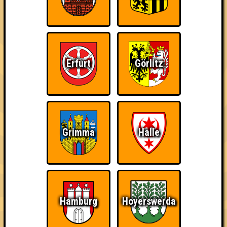
«
»
QUIZLABOR Jena #22
COMMUNITY SPECIAL: Ihr könnt es besser? · 10.11.2025 ·
OFF Bar
Info
Punkte
Angemeldete Teams
Erfurt
Görlitz
Grimma
Halle
Hamburg
Hoyerswerda