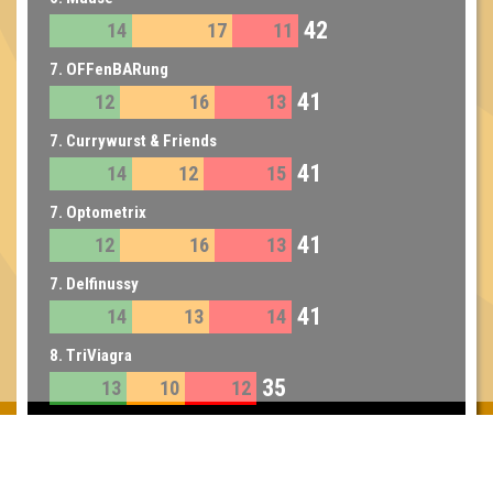
42
14
17
11
7. OFFenBARung
41
12
16
13
7. Currywurst & Friends
41
14
12
15
7. Optometrix
41
12
16
13
7. Delfinussy
41
14
13
14
8. TriViagra
35
13
10
12
9. Die aus Dresden
32
12
10
10