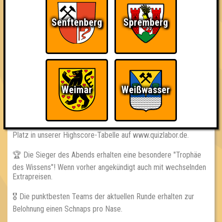
== REGELN ==
Senftenberg
Spremberg
👨‍🏫 Die Quizmaster haben immer recht! Immer.
📵 Handys, Smartphones, oder anderer Schnickschnack sind
während der Fragerunden untersagt!
👨‍👩‍👧‍👦 Euer Team darf maximal aus 8 Personen bestehen!
Weimar
Weißwasser
== GEWINNE ==
📈 Jedes teilnehmende Team erhält einen ewig währenden
Platz in unserer Highscore-Tabelle auf www.quizlabor.de.
🏆 Die Sieger des Abends erhalten eine besondere "Trophäe
des Wissens"! Wenn vorher angekündigt auch mit wechselnden
Extrapreisen.
🎖 Die punktbesten Teams der aktuellen Runde erhalten zur
Belohnung einen Schnaps pro Nase.