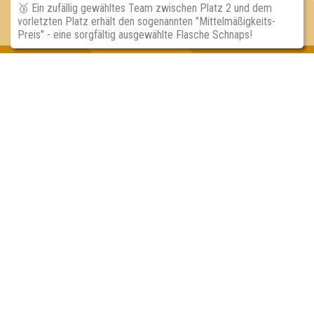
🥉 Ein zufällig gewähltes Team zwischen Platz 2 und dem
vorletzten Platz erhält den sogenannten "Mittelmäßigkeits-
Preis" - eine sorgfältig ausgewählte Flasche Schnaps!
Inhaber & Geschäftsführer:
Georg Martin // Quizlabor
Sandower Straße 56
03046 Cottbus
info@quizlabor.de
Impressum:
Impressum
Datenschutz:
Datenschutzerklärung
Facebook:
https://www.facebook.com/quizlabor
Instagram:
https://www.instagram.com/quizlabor/
Dienstag:
Berlin & Hamburg
Mittwoch:
Dresden & Köln
Donnerstag:
Halle, Leipzig & Cottbus