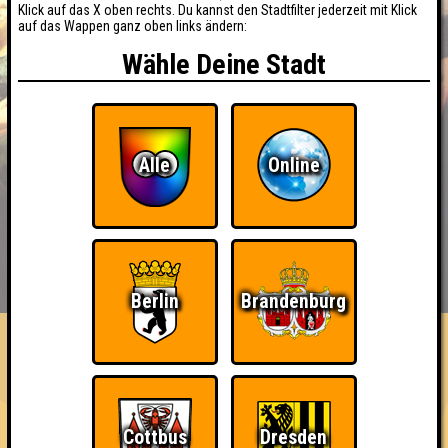
Klick auf das X oben rechts. Du kannst den Stadtfilter jederzeit mit Klick
auf das Wappen ganz oben links ändern:
Wähle Deine Stadt
Alle
Online
BUCHEN
RESERVIERUNG
HIGHSCORE
EVENTS
Berlin
Brandenburg
ÜBER UNS
FAQ
«
»
QUIZLABOR Leipzig #195
· 08.10.2026 · Eisengießerei
Cottbus
Dresden
Info
Angemeldete Teams