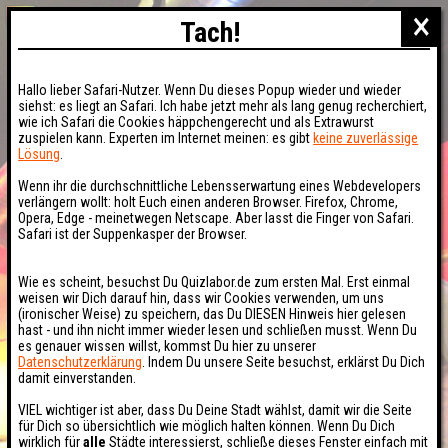
×
Tach!
Hallo lieber Safari-Nutzer. Wenn Du dieses Popup wieder und wieder
siehst: es liegt an Safari. Ich habe jetzt mehr als lang genug recherchiert,
wie ich Safari die Cookies häppchengerecht und als Extrawurst
zuspielen kann. Experten im Internet meinen: es gibt
keine zuverlässige
Lösung
.
Wenn ihr die durchschnittliche Lebensserwartung eines Webdevelopers
verlängern wollt: holt Euch einen anderen Browser. Firefox, Chrome,
Opera, Edge - meinetwegen Netscape. Aber lasst die Finger von Safari.
Safari ist der Suppenkasper der Browser.
Wie es scheint, besuchst Du Quizlabor.de zum ersten Mal. Erst einmal
weisen wir Dich darauf hin, dass wir Cookies verwenden, um uns
(ironischer Weise) zu speichern, das Du DIESEN Hinweis hier gelesen
hast - und ihn nicht immer wieder lesen und schließen musst. Wenn Du
es genauer wissen willst, kommst Du hier zu unserer
Datenschutzerklärung
. Indem Du unsere Seite besuchst, erklärst Du Dich
damit einverstanden.
VIEL wichtiger ist aber, dass Du Deine Stadt wählst, damit wir die Seite
für Dich so übersichtlich wie möglich halten können. Wenn Du Dich
wirklich für
alle
Städte interessierst, schließe dieses Fenster einfach mit