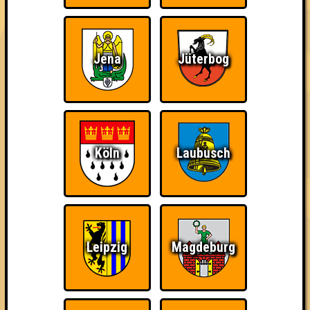
Schnapp dir deine (neunmal)klügsten und trinkfestesten
Freunde und zeigt den anderen Teams, wo der Frosch die
Locken hat. Gewinnt ihr, gibt es Schnaps, seid ihr mittelmäßig,
gibt es Schnaps, seid ihr glücklich, gibt es Schnaps. Kurzum: es
gibt Schnaps. Geschenkt.
Jena
Jüterbog
Wir freuen uns auf euch!
Euer Quizlabor
und Eure Eisengießerei! ♥
== FAKTENCHECK ==
Köln
Laubusch
🌐 www.quizlabor.de
🏨 Eisengiesserei Westwerk
🚋 Karl-Heine-Straße 93b | 04229 Leipzig
📅 jeden 2. Donnerstag im Monat
🕢 Einlass: ab 19 Uhr
🕗 Beginn: 19:30 Uhr
Leipzig
Magdeburg
💵 Eintritt: 8€
⁉ 3 Runden // viele Fragen // viele Punkte
🖐️ Eine Voranmeldung über unsere
Reservierungsseite
ist
dringend empfohlen!