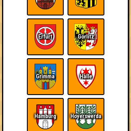
Info
Punkte
Angemeldete Teams
Erfurt
Görlitz
Grimma
Halle
Hamburg
Hoyerswerda