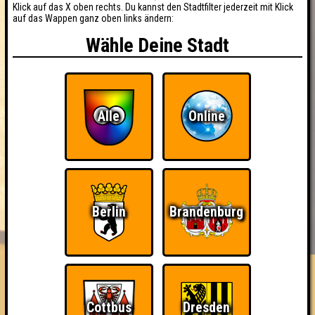
Klick auf das X oben rechts. Du kannst den Stadtfilter jederzeit mit Klick
auf das Wappen ganz oben links ändern:
Wähle Deine Stadt
Alle
Online
Berlin
Brandenburg
BUCHEN
RESERVIERUNG
HIGHSCORE
EVENTS
ÜBER UNS
FAQ
«
»
QUIZLABOR Weißwasser #37
Cottbus
Dresden
Déjà Vu · 27.09.2025 · Hafenstube