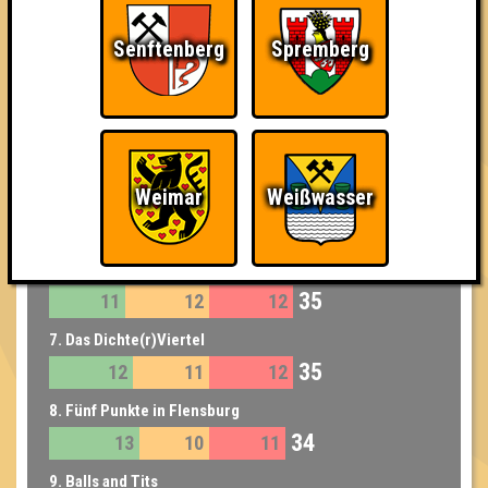
37
14
9
14
Senftenberg
Spremberg
6. Havanna Club
36
15
9
12
6. Klopf Klopf
36
13
9
14
Weimar
Weißwasser
6. Tisch Zwei
36
16
9
11
7. Strunzensbleede
35
11
12
12
7. Das Dichte(r)Viertel
35
12
11
12
8. Fünf Punkte in Flensburg
34
13
10
11
9. Balls and Tits