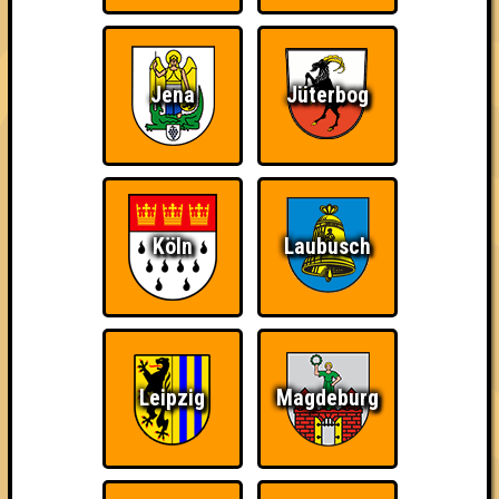
Punkte
Jena
Jüterbog
1. Gefährliches Halbquizzen
42
16
10
16
2. Insolvatprivenz
41
15
12
14
Köln
Laubusch
2. Die Rätselbrezel
41
13
13
15
3. Freunde der sorbischen Folklore
40
14
13
13
Leipzig
Magdeburg
4. Die schummelnden Schummler
39
15
11
13
5. Feinherb