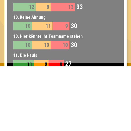
33
12
8
13
10. Keine Ahnung
30
10
11
9
10. Hier könnte Ihr Teamname stehen
30
10
10
10
11. Die Hauis
27
11
8
8
Inhaber & Geschäftsführer:
Georg Martin // Quizlabor
Sandower Straße 56
03046 Cottbus
info@quizlabor.de