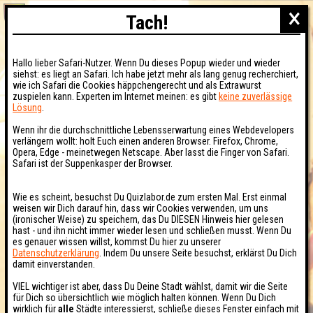
×
Tach!
Hallo lieber Safari-Nutzer. Wenn Du dieses Popup wieder und wieder
siehst: es liegt an Safari. Ich habe jetzt mehr als lang genug recherchiert,
wie ich Safari die Cookies häppchengerecht und als Extrawurst
zuspielen kann. Experten im Internet meinen: es gibt
keine zuverlässige
Lösung
.
Wenn ihr die durchschnittliche Lebensserwartung eines Webdevelopers
verlängern wollt: holt Euch einen anderen Browser. Firefox, Chrome,
Opera, Edge - meinetwegen Netscape. Aber lasst die Finger von Safari.
Safari ist der Suppenkasper der Browser.
Wie es scheint, besuchst Du Quizlabor.de zum ersten Mal. Erst einmal
weisen wir Dich darauf hin, dass wir Cookies verwenden, um uns
(ironischer Weise) zu speichern, das Du DIESEN Hinweis hier gelesen
hast - und ihn nicht immer wieder lesen und schließen musst. Wenn Du
es genauer wissen willst, kommst Du hier zu unserer
Datenschutzerklärung
. Indem Du unsere Seite besuchst, erklärst Du Dich
damit einverstanden.
VIEL wichtiger ist aber, dass Du Deine Stadt wählst, damit wir die Seite
für Dich so übersichtlich wie möglich halten können. Wenn Du Dich
wirklich für
alle
Städte interessierst, schließe dieses Fenster einfach mit