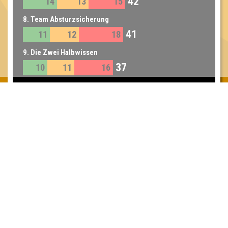
42
14
13
15
8. Team Absturzsicherung
41
11
12
18
9. Die Zwei Halbwissen
37
10
11
16
Inhaber & Geschäftsführer:
Georg Martin // Quizlabor
Sandower Straße 56
03046 Cottbus
info@quizlabor.de
Impressum:
Impressum
Datenschutz:
Datenschutzerklärung
Facebook:
https://www.facebook.com/quizlabor