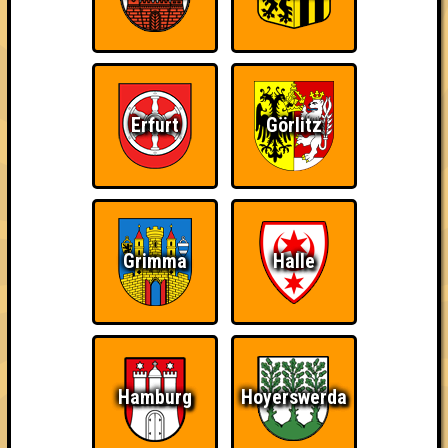
Info
Punkte
Angemeldete Teams
Erfurt
Görlitz
Grimma
Halle
Hamburg
Hoyerswerda