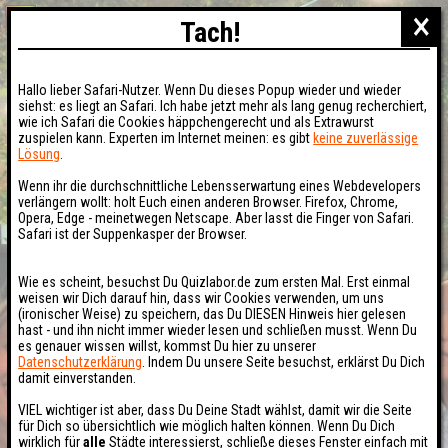
×
Tach!
Hallo lieber Safari-Nutzer. Wenn Du dieses Popup wieder und wieder
siehst: es liegt an Safari. Ich habe jetzt mehr als lang genug recherchiert,
wie ich Safari die Cookies häppchengerecht und als Extrawurst
zuspielen kann. Experten im Internet meinen: es gibt
keine zuverlässige
Lösung
.
Wenn ihr die durchschnittliche Lebensserwartung eines Webdevelopers
verlängern wollt: holt Euch einen anderen Browser. Firefox, Chrome,
Opera, Edge - meinetwegen Netscape. Aber lasst die Finger von Safari.
Safari ist der Suppenkasper der Browser.
Wie es scheint, besuchst Du Quizlabor.de zum ersten Mal. Erst einmal
weisen wir Dich darauf hin, dass wir Cookies verwenden, um uns
(ironischer Weise) zu speichern, das Du DIESEN Hinweis hier gelesen
hast - und ihn nicht immer wieder lesen und schließen musst. Wenn Du
es genauer wissen willst, kommst Du hier zu unserer
Datenschutzerklärung
. Indem Du unsere Seite besuchst, erklärst Du Dich
damit einverstanden.
VIEL wichtiger ist aber, dass Du Deine Stadt wählst, damit wir die Seite
für Dich so übersichtlich wie möglich halten können. Wenn Du Dich
wirklich für
alle
Städte interessierst, schließe dieses Fenster einfach mit