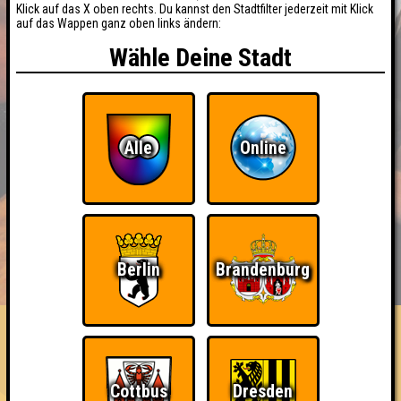
Klick auf das X oben rechts. Du kannst den Stadtfilter jederzeit mit Klick
auf das Wappen ganz oben links ändern:
Wähle Deine Stadt
Alle
Online
BUCHEN
RESERVIERUNG
HIGHSCORE
Berlin
Brandenburg
EVENTS
ÜBER UNS
FAQ
«
»
QUIZLABOR Weimar #2
Dichter Denker Besserwisser · 18.05.2026 · Mascha
Cottbus
Dresden