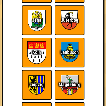
Punkte
Jena
Jüterbog
1. Ohne TriViagra
56
15
20
21
1. KeineSkatRunde
56
17
21
18
2. BOOMIN UNIVERSITY
Köln
Laubusch
53
16
18
19
2. Gör*innen
53
15
16
22
3. Thin Quizzy
Leipzig
Magdeburg
51
14
20
17
3. Die da drüben
51
13
18
20