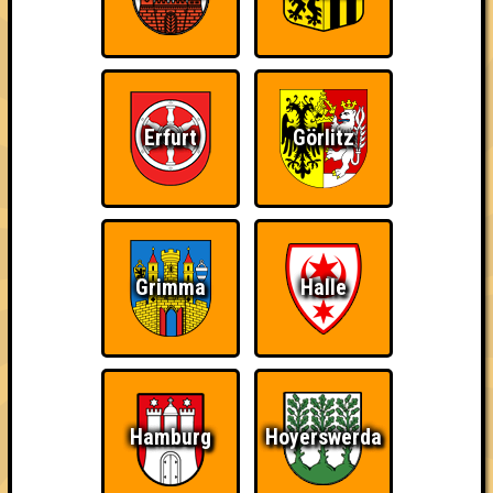
Erfurt
Görlitz
Grimma
Halle
Hamburg
Hoyerswerda
Punkte