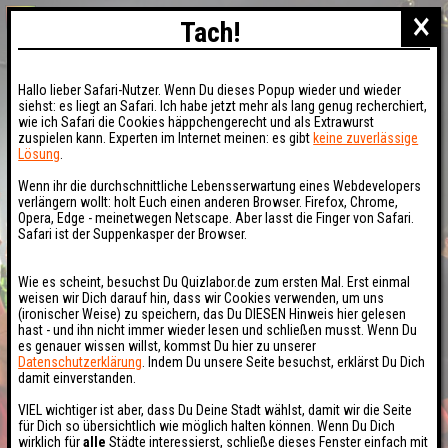
×
Tach!
Hallo lieber Safari-Nutzer. Wenn Du dieses Popup wieder und wieder
siehst: es liegt an Safari. Ich habe jetzt mehr als lang genug recherchiert,
wie ich Safari die Cookies häppchengerecht und als Extrawurst
zuspielen kann. Experten im Internet meinen: es gibt
keine zuverlässige
Lösung
.
Wenn ihr die durchschnittliche Lebensserwartung eines Webdevelopers
verlängern wollt: holt Euch einen anderen Browser. Firefox, Chrome,
Opera, Edge - meinetwegen Netscape. Aber lasst die Finger von Safari.
Safari ist der Suppenkasper der Browser.
Wie es scheint, besuchst Du Quizlabor.de zum ersten Mal. Erst einmal
weisen wir Dich darauf hin, dass wir Cookies verwenden, um uns
(ironischer Weise) zu speichern, das Du DIESEN Hinweis hier gelesen
hast - und ihn nicht immer wieder lesen und schließen musst. Wenn Du
es genauer wissen willst, kommst Du hier zu unserer
Datenschutzerklärung
. Indem Du unsere Seite besuchst, erklärst Du Dich
damit einverstanden.
VIEL wichtiger ist aber, dass Du Deine Stadt wählst, damit wir die Seite
für Dich so übersichtlich wie möglich halten können. Wenn Du Dich
wirklich für
alle
Städte interessierst, schließe dieses Fenster einfach mit