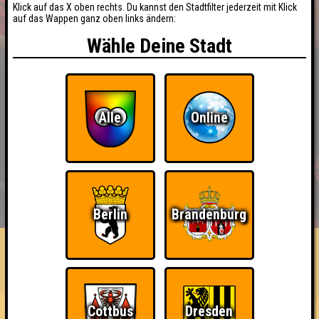
Klick auf das X oben rechts. Du kannst den Stadtfilter jederzeit mit Klick
auf das Wappen ganz oben links ändern:
Wähle Deine Stadt
Alle
Online
BUCHEN
RESERVIERUNG
HIGHSCORE
EVENTS
Berlin
Brandenburg
ÜBER UNS
FAQ
«
»
QUIZLABOR Magdeburg #2
Die Insel des Wissens · 30.06.2026 · Insel der Jugend
Cottbus
Dresden
Info
Punkte
Angemeldete Teams