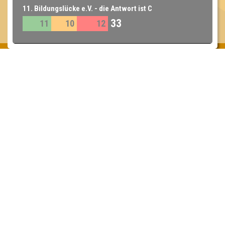
11. Bildungslücke e.V. - die Antwort ist C
33
11
10
12
Inhaber & Geschäftsführer:
Georg Martin // Quizlabor
Sandower Straße 56
03046 Cottbus
info@quizlabor.de
Impressum:
Impressum
Datenschutz:
Datenschutzerklärung
Facebook:
https://www.facebook.com/quizlabor
Instagram:
https://www.instagram.com/quizlabor/
Dienstag:
Berlin & Hamburg
Mittwoch:
Dresden & Köln