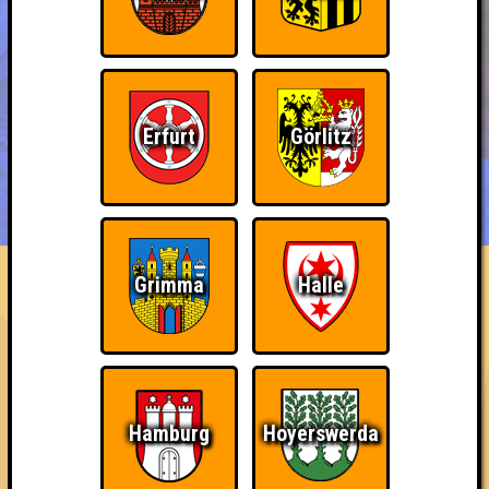
Erfurt
Görlitz
BUCHEN
RESERVIERUNG
HIGHSCORE
EVENTS
ÜBER UNS
FAQ
Grimma
Halle
«
»
SOUNDCHECK No. 43 //
Hamburg
Das Musikquiz im Grünen Jäger · 25.11.2025 · Grüner Jäger
Info
Punkte
Angemeldete Teams
Hamburg
Hoyerswerda