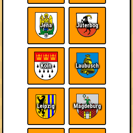
Jena
Jüterbog
Köln
Laubusch
Leipzig
Magdeburg
Punkte