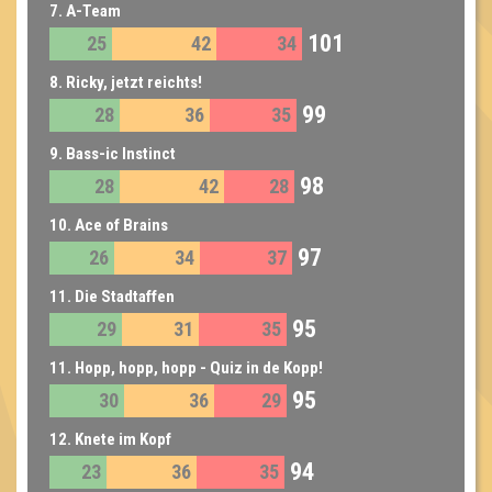
7. A-Team
101
25
42
34
8. Ricky, jetzt reichts!
99
28
36
35
9. Bass-ic Instinct
98
28
42
28
10. Ace of Brains
97
26
34
37
11. Die Stadtaffen
95
29
31
35
11. Hopp, hopp, hopp - Quiz in de Kopp!
95
30
36
29
12. Knete im Kopf
94
23
36
35