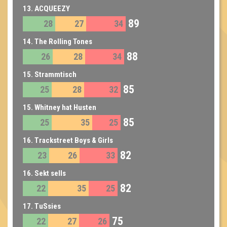
13. ACQUEEZY
89
28
27
34
14. The Rolling Tones
88
26
28
34
15. Strammtisch
85
25
28
32
15. Whitney hat Husten
85
25
35
25
16. Trackstreet Boys & Girls
82
23
26
33
16. Sekt sells
82
22
35
25
17. TuSsies
75
22
27
26