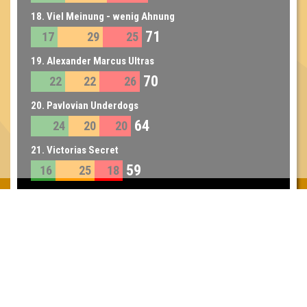
18. Viel Meinung - wenig Ahnung
71
17
29
25
19. Alexander Marcus Ultras
70
22
22
26
20. Pavlovian Underdogs
64
24
20
20
21. Victorias Secret
59
16
25
18
22. Dancing Quizzas
58
19
20
19
23. Quizteama Aguilera
56
15
24
17
24. Geeignet & Befähigt
49
15
16
18