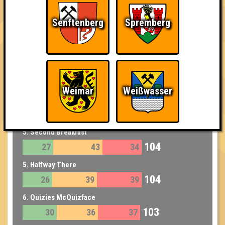
1. Bill You Murray Me
118
35
42
41
Senftenberg
Spremberg
2. Feine Sahne Quizfilet
115
35
41
39
3. Sandy und die Garfunkels
111
31
42
38
Weimar
Weißwasser
4. 60 Jahre Aale-Dieter
107
32
38
37
5. Second Breakfast
104
27
43
34
5. Halfway There
104
26
39
39
6. Quizies McQuizface
103
30
36
37