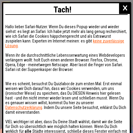
×
Tach!
Hallo lieber Safari-Nutzer. Wenn Du dieses Popup wieder und wieder
siehst: es liegt an Safari. Ich habe jetzt mehr als lang genug recherchiert,
wie ich Safari die Cookies häppchengerecht und als Extrawurst
zuspielen kann. Experten im Internet meinen: es gibt
keine zuverlässige
Lösung
.
Wenn ihr die durchschnittliche Lebensserwartung eines Webdevelopers
verlängern wollt: holt Euch einen anderen Browser. Firefox, Chrome,
Opera, Edge - meinetwegen Netscape. Aber lasst die Finger von Safari.
Safari ist der Suppenkasper der Browser.
Wie es scheint, besuchst Du Quizlabor.de zum ersten Mal. Erst einmal
weisen wir Dich darauf hin, dass wir Cookies verwenden, um uns
(ironischer Weise) zu speichern, das Du DIESEN Hinweis hier gelesen
hast - und ihn nicht immer wieder lesen und schließen musst. Wenn Du
es genauer wissen willst, kommst Du hier zu unserer
Datenschutzerklärung
. Indem Du unsere Seite besuchst, erklärst Du Dich
damit einverstanden.
VIEL wichtiger ist aber, dass Du Deine Stadt wählst, damit wir die Seite
für Dich so übersichtlich wie möglich halten können. Wenn Du Dich
wirklich für
alle
Städte interessierst, schließe dieses Fenster einfach mit