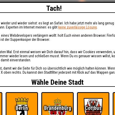
Tach!
wieder und wieder siehst: es liegt an Safari. Ich habe jetzt mehr als lang genug 
nn. Experten im Internet meinen: es gibt
keine zuverlässige Lösung
.
 eines Webdevelopers verlängern wollt: holt Euch einen anderen Browser. Fire
i ist der Suppenkasper der Browser.
sten Mal. Erst einmal weisen wir Dich darauf hin, dass wir Cookies verwenden, 
t immer wieder lesen und schließen musst. Wenn Du es genauer wissen willst, 
h damit einverstanden.
st, damit wir die Seite für Dich so übersichtlich wie möglich halten können. Wen
 X oben rechts. Du kannst den Stadtfilter jederzeit mit Klick auf das Wappen gan
Wähle Deine Stadt
Berlin
Brandenburg
Cottbus