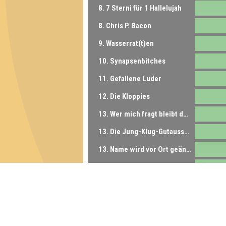
8. 7 Sterni für 1 Hallelujah
8. Chris P. Bacon
9. Wasserrat(t)en
10. Synapsenbitches
11. Gefallene Luder
12. Die Kloppies
13. Wer mich fragt bleibt dumm
13. Die Jung-Klug-Gutaussehend Formel
13. Name wird vor Ort geändert
14. VEB Rätselkombinat Cottbus
14. Zufall mit System