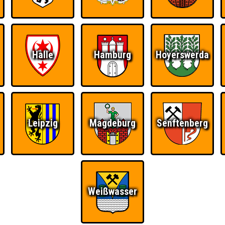
Halle
Hamburg
Hoyerswerda
Ü
FAQ
BUCHEN
RESERVIERUNG
HIGHSCORE
S
Leipzig
Magdeburg
Senftenberg
adhouse Cottbus
Teams
Weißwasser