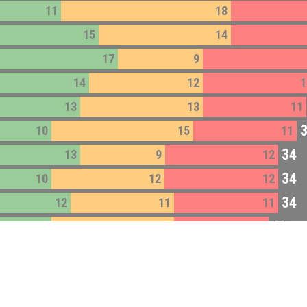
11
18
15
14
17
9
14
12
1
13
13
11
10
15
11
34
13
9
12
34
10
12
12
34
12
11
11
33
10
13
10
33
14
6
13