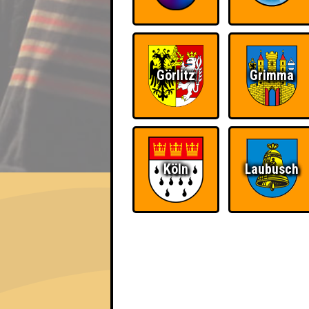
Görlitz
Grimma
EVENT
Köln
Laubusch
QUIZLABOR Cottbus #98
Die Gedanken sind frei · 08.05.2025 · Gl
Info
Punkte
Angemeldete 