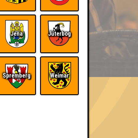
Jena
Jüterbog
BER UNS
Spremberg
Weimar
«
»