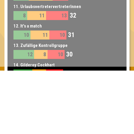
11. UrlaubsvertretervertreterInnen
32
8
11
13
12. It's a match
31
10
11
10
13. Zufällige Kontrollgruppe
30
12
8
10
14. Gilderoy Cockhart
29
11
8
10
14. Wir sind für die Cocktails hier
29
12
9
8
15. Slytherwin
24
7
6
11