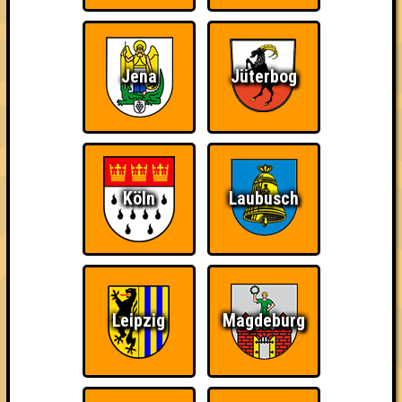
Jena
Jüterbog
Punkte
Köln
Laubusch
1. One Night in Citybeach
47
14
15
18
2. Grazil auf dem Holzweg
44
12
17
15
Leipzig
Magdeburg
3. Quiz & Dirty
42
12
14
16