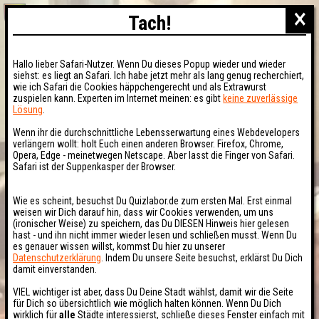
×
Tach!
Hallo lieber Safari-Nutzer. Wenn Du dieses Popup wieder und wieder
siehst: es liegt an Safari. Ich habe jetzt mehr als lang genug recherchiert,
wie ich Safari die Cookies häppchengerecht und als Extrawurst
zuspielen kann. Experten im Internet meinen: es gibt
keine zuverlässige
Lösung
.
Wenn ihr die durchschnittliche Lebensserwartung eines Webdevelopers
verlängern wollt: holt Euch einen anderen Browser. Firefox, Chrome,
Opera, Edge - meinetwegen Netscape. Aber lasst die Finger von Safari.
Safari ist der Suppenkasper der Browser.
Wie es scheint, besuchst Du Quizlabor.de zum ersten Mal. Erst einmal
weisen wir Dich darauf hin, dass wir Cookies verwenden, um uns
(ironischer Weise) zu speichern, das Du DIESEN Hinweis hier gelesen
hast - und ihn nicht immer wieder lesen und schließen musst. Wenn Du
es genauer wissen willst, kommst Du hier zu unserer
Datenschutzerklärung
. Indem Du unsere Seite besuchst, erklärst Du Dich
damit einverstanden.
VIEL wichtiger ist aber, dass Du Deine Stadt wählst, damit wir die Seite
für Dich so übersichtlich wie möglich halten können. Wenn Du Dich
wirklich für
alle
Städte interessierst, schließe dieses Fenster einfach mit