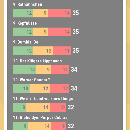
9. Rathähnchen
35
12
9
14
9. Kopfnüsse
35
12
9
14
9. Bumble-Be
35
12
12
11
10. Der Klügere kippt nach
34
14
9
11
10. Wo war Gondor?
34
10
12
12
11. We drink and we know things
32
8
14
10
11. Globo Gym Purpur Cobras
32
9
14
9