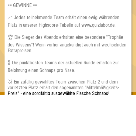
== GEWINNE ==
📈 Jedes teilnehmende Team erhält einen ewig währenden
Platz in unserer Highscore-Tabelle auf www.quizlabor.de.
🏆 Die Sieger des Abends erhalten eine besondere "Trophäe
des Wissens"! Wenn vorher angekündigt auch mit wechselnden
Extrapreisen.
🎖 Die punktbesten Teams der aktuellen Runde erhalten zur
Belohnung einen Schnaps pro Nase.
🥉 Ein zufällig gewähltes Team zwischen Platz 2 und dem
vorletzten Platz erhält den sogenannten "Mittelmäßigkeits-
Preis" - eine sorgfältig ausgewählte Flasche Schnaps!
🌳 Wiederkehrende Sonderveranstaltungen, bei denen wir mit
Preisen unterstützt werden, u.a. von Elbenwald