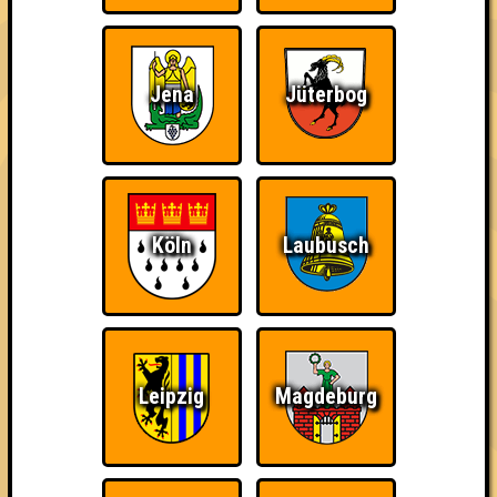
TICKETS:
Gibt es hier!
Jena
Jüterbog
Schon wieder einer falsch geparkt? Märkisch mir!
Nachbarn wieder zu laut? Märkisch mir!
Schon wieder wer den Müll falsch getrennt? Märkisch mir!
...ja, wenn wir Almans uns Dinge so gut merken können, wird es
wohl langsam Zeit, dieses Talent zu nutzen! Und zwar beim 3.
Köln
Laubusch
Quizlabor im zauberhaften Damm 119! Kommet zuhauf!
In drei aufregenden Runden ballern euch die Quizmaster allerlei
Fragen zu allerlei Sachen, sowie wahnsinnige Bilderrätsel,
Computerstimmen und andere Spielchen um die Ohren!
Schnapp dir deine (neunmal)klügsten und trinkfestesten
Freunde und zeigt den anderen Teams, wo der Frosch die
Leipzig
Magdeburg
Locken hat. Gewinnt ihr, gibt es Schnaps, seid ihr mittelmäßig,
gibt es Schnaps, seid ihr glücklich, gibt es Schnaps. Kurzum: es
gibt Schnaps. Geschenkt.