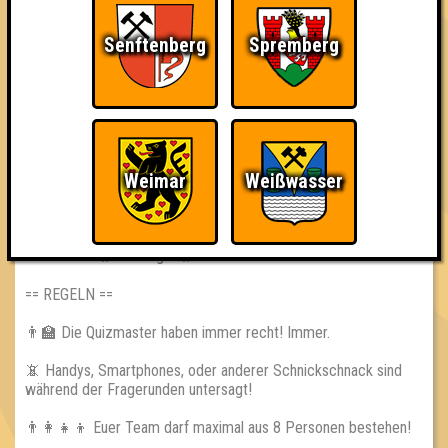
wir freuen uns auf Euch ❤️
Senftenberg
Spremberg
eurer Damm 119 und euer Quizlabor
== FAKTENCHECK ==
🌐 www.quizlabor.de
🏨 Damm 119
🚋 Dennewitzer Straße 25 | 14913 Jüterbog
Weimar
Weißwasser
🕢 Einlass: 18:30 Uhr
🕗 Beginn: 19:00 Uhr
💵 Eintritt: 10€
⁉ 3 Runden // 30 Fragen // 60 Punkte
== REGELN ==
👨‍🏫 Die Quizmaster haben immer recht! Immer.
📵 Handys, Smartphones, oder anderer Schnickschnack sind
während der Fragerunden untersagt!
👨‍👩‍👧‍👦 Euer Team darf maximal aus 8 Personen bestehen!