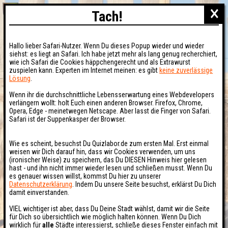
×
Tach!
Hallo lieber Safari-Nutzer. Wenn Du dieses Popup wieder und wieder
siehst: es liegt an Safari. Ich habe jetzt mehr als lang genug recherchiert,
wie ich Safari die Cookies häppchengerecht und als Extrawurst
zuspielen kann. Experten im Internet meinen: es gibt
keine zuverlässige
Lösung
.
Wenn ihr die durchschnittliche Lebensserwartung eines Webdevelopers
verlängern wollt: holt Euch einen anderen Browser. Firefox, Chrome,
Opera, Edge - meinetwegen Netscape. Aber lasst die Finger von Safari.
Safari ist der Suppenkasper der Browser.
Wie es scheint, besuchst Du Quizlabor.de zum ersten Mal. Erst einmal
weisen wir Dich darauf hin, dass wir Cookies verwenden, um uns
(ironischer Weise) zu speichern, das Du DIESEN Hinweis hier gelesen
hast - und ihn nicht immer wieder lesen und schließen musst. Wenn Du
es genauer wissen willst, kommst Du hier zu unserer
Datenschutzerklärung
. Indem Du unsere Seite besuchst, erklärst Du Dich
damit einverstanden.
VIEL wichtiger ist aber, dass Du Deine Stadt wählst, damit wir die Seite
für Dich so übersichtlich wie möglich halten können. Wenn Du Dich
wirklich für
alle
Städte interessierst, schließe dieses Fenster einfach mit