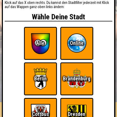
Klick auf das X oben rechts. Du kannst den Stadtfilter jederzeit mit Klick
auf das Wappen ganz oben links ändern:
Wähle Deine Stadt
Alle
Online
Berlin
Brandenburg
BUCHEN
RESERVIERUNG
HIGHSCORE
EVENTS
ÜBER UNS
FAQ
Cottbus
Dresden
«
»