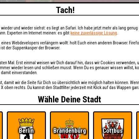
Tach!
wieder und wieder siehst: es liegt an Safari. Ich habe jetzt mehr als lang genug 
nn. Experten im Internet meinen: es gibt
keine zuverlässige Lösung
.
 eines Webdevelopers verlängern wollt: holt Euch einen anderen Browser. Fire
i ist der Suppenkasper der Browser.
sten Mal. Erst einmal weisen wir Dich darauf hin, dass wir Cookies verwenden, 
t immer wieder lesen und schließen musst. Wenn Du es genauer wissen willst, 
h damit einverstanden.
st, damit wir die Seite für Dich so übersichtlich wie möglich halten können. Wen
 X oben rechts. Du kannst den Stadtfilter jederzeit mit Klick auf das Wappen gan
Wähle Deine Stadt
Berlin
Brandenburg
Cottbus