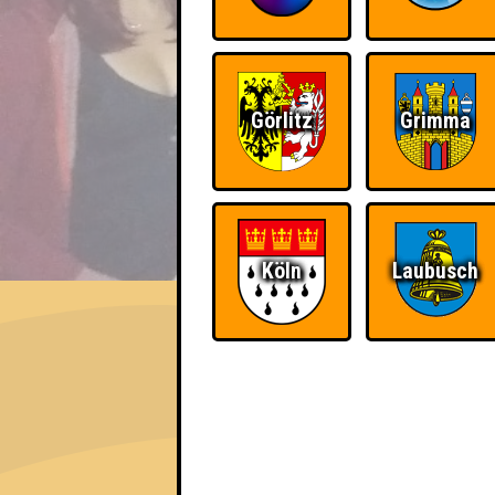
Görlitz
Grimma
EVENT
Köln
Laubusch
Nepomuk Quiznight #114
Das Kneipenquiz in Plagwitz · 08.07.2026
Info
Angemeldete Teams