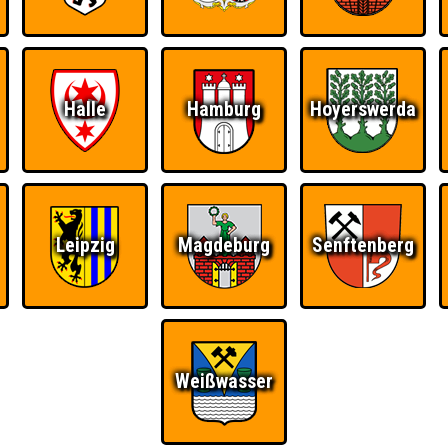
Halle
Hamburg
Hoyerswerda
Ü
FAQ
BUCHEN
RESERVIERUNG
HIGHSCORE
S
Leipzig
Magdeburg
Senftenberg
 · Nepomuk
Weißwasser