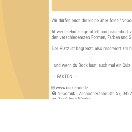
Wir dürfen euch die kleine aber feine "Nepo
Abwechselnd ausgetüftelt und präsentiert v
den verschiedensten Formen, Farben und S
Der Platz ist begrenzt, also reserviert am 
...und wenn du Bock hast, auch mal ein Qui
== FAKTEN ==
🌐 www.quizlabor.de
🏨 Nepomuk | Zschochersche Str. 57, 0422
📅 (fast) jede Woche
🕢 Einlass: 19:00 Uhr
🕗 Beginn: 19:30 Uhr
⁉ 5 Runden mit verschiedenen Kategorien