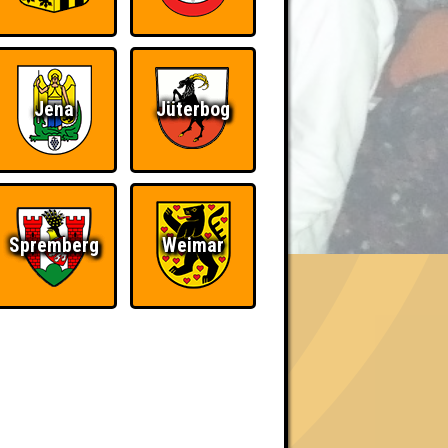
Jena
Jüterbog
BER UNS
Spremberg
Weimar
«
»