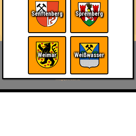
🕢 Einlass: 19:00 Uhr
🕗 Beginn: 20:00 Uhr
Senftenberg
Spremberg
💵 Eintritt: frei
🖐️ Voranmeldung empfohlen
Weimar
Weißwasser
Inhaber & Geschäftsführer:
Georg Martin // Quizlabor
Sandower Straße 56
03046 Cottbus
info@quizlabor.de
Impressum:
Impressum
Datenschutz:
Datenschutzerklärung
Facebook:
https://www.facebook.com/quizlabor
Instagram:
https://www.instagram.com/quizlabor/
Dienstag:
Berlin & Hamburg