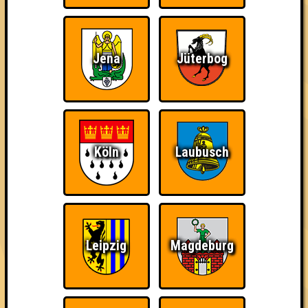
Es gibt einen Haufen Preise von unseren großartigen
Sponsoren zu gewinnen und gleichzeitig könnt ihr Gutes tun,
indem ihr einen Haufen Bingozettel kauft.
Jena
Jüterbog
Am Abend warten drei abwechslungsreiche Runden auf euch -
wie genau die aussehen, werden wir euch bald erzählen!
Ihr könnt euch als Team anmelden und bekommt einen festen
Tisch oder werdet als Einzelperson mit anderen
zusammengesetzt. Der Clou: Der Tisch mit den meisten
Zetteln pro Kopf gewinnt zusätzlich einen Sonderpreis. So
Köln
Laubusch
lohnt es sich gleich doppelt, Gas zu geben!
👉 Jetzt reservieren
Alle weiteren Infos zu Spielmodi, Preisen und Sponsoren gibt
es regelmäßig auf Instagram!
Leipzig
Magdeburg
== FAKTENCHECK ==
🏨 StuK (Leipziger Studentenkeller e.V.)
🚋 Nürnberger Straße 42 | 04103 Leipzig
📅 23.10.2026