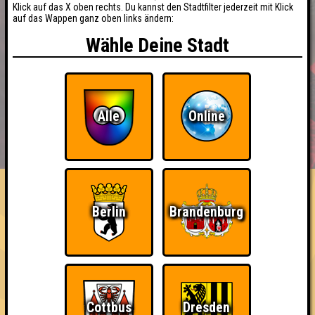
Klick auf das X oben rechts. Du kannst den Stadtfilter jederzeit mit Klick
auf das Wappen ganz oben links ändern:
Wähle Deine Stadt
Alle
Online
BUCHEN
RESERVIERUNG
HIGHSCORE
EVENTS
ÜBER UNS
FAQ
«
»
BINGO BINGO 2026
Berlin
Brandenburg
Benefiz Bingoabend für die Elternhilfe krebskranker Kinder ·
23.10.2026 · StuK
Info
Angemeldete Teams
Cottbus
Dresden