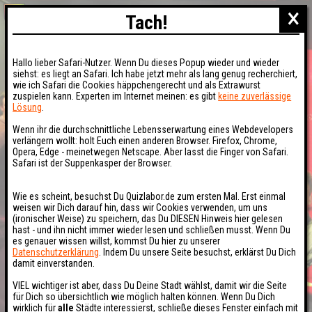
×
Tach!
Hallo lieber Safari-Nutzer. Wenn Du dieses Popup wieder und wieder
siehst: es liegt an Safari. Ich habe jetzt mehr als lang genug recherchiert,
wie ich Safari die Cookies häppchengerecht und als Extrawurst
zuspielen kann. Experten im Internet meinen: es gibt
keine zuverlässige
Lösung
.
Wenn ihr die durchschnittliche Lebensserwartung eines Webdevelopers
verlängern wollt: holt Euch einen anderen Browser. Firefox, Chrome,
Opera, Edge - meinetwegen Netscape. Aber lasst die Finger von Safari.
Safari ist der Suppenkasper der Browser.
Wie es scheint, besuchst Du Quizlabor.de zum ersten Mal. Erst einmal
weisen wir Dich darauf hin, dass wir Cookies verwenden, um uns
(ironischer Weise) zu speichern, das Du DIESEN Hinweis hier gelesen
hast - und ihn nicht immer wieder lesen und schließen musst. Wenn Du
es genauer wissen willst, kommst Du hier zu unserer
Datenschutzerklärung
. Indem Du unsere Seite besuchst, erklärst Du Dich
damit einverstanden.
VIEL wichtiger ist aber, dass Du Deine Stadt wählst, damit wir die Seite
für Dich so übersichtlich wie möglich halten können. Wenn Du Dich
wirklich für
alle
Städte interessierst, schließe dieses Fenster einfach mit