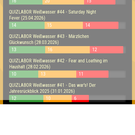
16
20
15
QUIZLABOR Weißwasser #44 - Saturday Night
Fever (25.04.2026)
14
15
14
QUIZLABOR Weißwasser #43 - Märzlichen
Glückwunsch (28.03.2026)
13
16
12
QUIZLABOR Weißwasser #42 - Fear and Loathing im
Haushalt (28.02.2026)
10
13
11
QUIZLABOR Weißwasser #41 - Das war's! Der
Jahresrückblick 2025 (31.01.2026)
12
10
6
QUIZLABOR Weißwasser #40 - Merry Quizmas (20.12.2025)
11
11
8
QUIZLABOR Weißwasser #39 - 2211 - Ich glaub, ich seh'
doppelt! (22.11.2025)