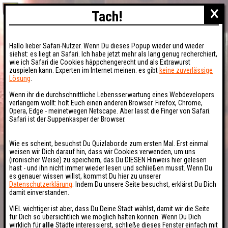
×
Tach!
Hallo lieber Safari-Nutzer. Wenn Du dieses Popup wieder und wieder
siehst: es liegt an Safari. Ich habe jetzt mehr als lang genug recherchiert,
wie ich Safari die Cookies häppchengerecht und als Extrawurst
zuspielen kann. Experten im Internet meinen: es gibt
keine zuverlässige
Lösung
.
Wenn ihr die durchschnittliche Lebensserwartung eines Webdevelopers
verlängern wollt: holt Euch einen anderen Browser. Firefox, Chrome,
Opera, Edge - meinetwegen Netscape. Aber lasst die Finger von Safari.
Safari ist der Suppenkasper der Browser.
Wie es scheint, besuchst Du Quizlabor.de zum ersten Mal. Erst einmal
weisen wir Dich darauf hin, dass wir Cookies verwenden, um uns
(ironischer Weise) zu speichern, das Du DIESEN Hinweis hier gelesen
hast - und ihn nicht immer wieder lesen und schließen musst. Wenn Du
es genauer wissen willst, kommst Du hier zu unserer
Datenschutzerklärung
. Indem Du unsere Seite besuchst, erklärst Du Dich
damit einverstanden.
VIEL wichtiger ist aber, dass Du Deine Stadt wählst, damit wir die Seite
für Dich so übersichtlich wie möglich halten können. Wenn Du Dich
wirklich für
alle
Städte interessierst, schließe dieses Fenster einfach mit