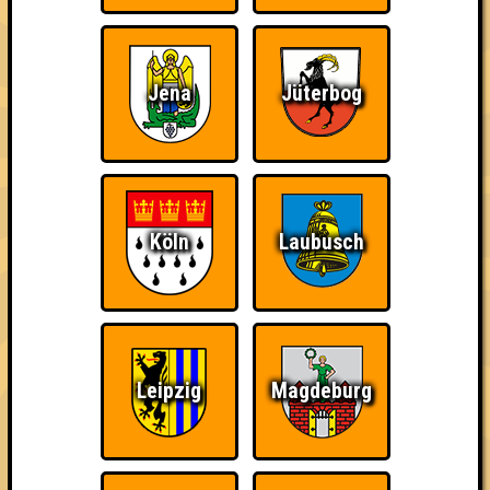
Knapp daneben!
Schon wieder zum
The Last of Us
Quiz?!
Jena
Jüterbog
Wiederzehn macht
Quizveteran
Wir sind immer bei
Freude
Euch!
Köln
Laubusch
Leipzig
Magdeburg
Nerven aus Stahl
The Amount of
Ich war da, vor 3000
Teilnahmen is too
Jahren
damn high