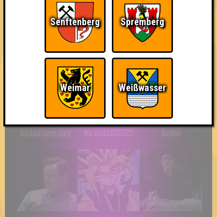
Senftenberg
Spremberg
Da-Da Da! Da-Da Da!
Teil der Oberschicht
Erster!
Weimar
Weißwasser
So kurz vorm Sieg!
Wir sind ERSTER?!
Streber