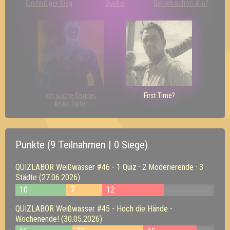
Eindeutiger Sieg
Duelist
Bin ich schon drin?
Ich suche Gegner,
First Time?
keine Opfer
Punkte (9 Teilnahmen | 0 Siege)
QUIZLABOR Weißwasser #46 - 1 Quiz · 2 Moderierende · 3
Städte (27.06.2026)
10
7
12
QUIZLABOR Weißwasser #45 - Hoch die Hände -
Wochenende! (30.05.2026)