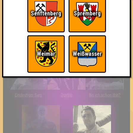
Senftenberg
Spremberg
So kurz vorm Sieg!
Wir sind ERSTER?!
Streber
Weimar
Weißwasser
Eindeutiger Sieg
Duelist
Bin ich schon drin?