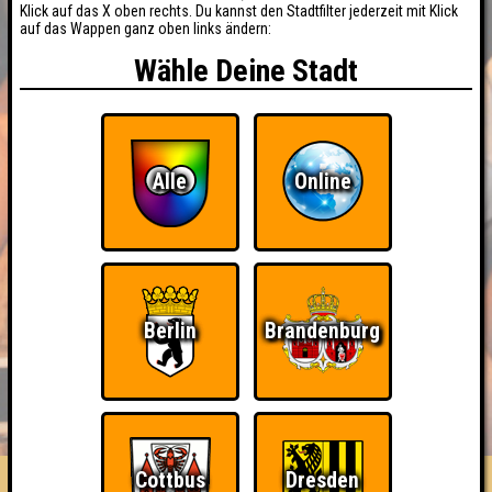
Klick auf das X oben rechts. Du kannst den Stadtfilter jederzeit mit Klick
auf das Wappen ganz oben links ändern:
Wähle Deine Stadt
Alle
Online
Berlin
Brandenburg
BUCHEN
RESERVIERUNG
HIGHSCORE
EVENTS
ÜBER UNS
FAQ
Cottbus
Dresden