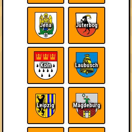
Quizveteran
Wir sind immer bei
Nerven aus Stahl
Euch!
Jena
Jüterbog
Köln
Laubusch
The Amount of
Ich war da, vor 3000
Da-Da Da! Da-Da Da!
Teilnahmen is too
Jahren
damn high
Leipzig
Magdeburg
Teil der Oberschicht
Knapp daneben!
Erster!