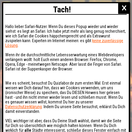
×
Tach!
Hallo lieber Safari-Nutzer. Wenn Du dieses Popup wieder und wieder
siehst: es liegt an Safari. Ich habe jetzt mehr als lang genug recherchiert,
wie ich Safari die Cookies häppchengerecht und als Extrawurst
zuspielen kann. Experten im Internet meinen: es gibt
keine zuverlässige
Lösung
.
Wenn ihr die durchschnittliche Lebensserwartung eines Webdevelopers
verlängern wollt: holt Euch einen anderen Browser. Firefox, Chrome,
Opera, Edge - meinetwegen Netscape. Aber lasst die Finger von Safari.
Safari ist der Suppenkasper der Browser.
Wie es scheint, besuchst Du Quizlabor.de zum ersten Mal. Erst einmal
weisen wir Dich darauf hin, dass wir Cookies verwenden, um uns
(ironischer Weise) zu speichern, das Du DIESEN Hinweis hier gelesen
hast - und ihn nicht immer wieder lesen und schließen musst. Wenn Du
es genauer wissen willst, kommst Du hier zu unserer
Datenschutzerklärung
. Indem Du unsere Seite besuchst, erklärst Du Dich
damit einverstanden.
VIEL wichtiger ist aber, dass Du Deine Stadt wählst, damit wir die Seite
für Dich so übersichtlich wie möglich halten können. Wenn Du Dich
wirklich für
alle
Städte interessierst, schließe dieses Fenster einfach mit