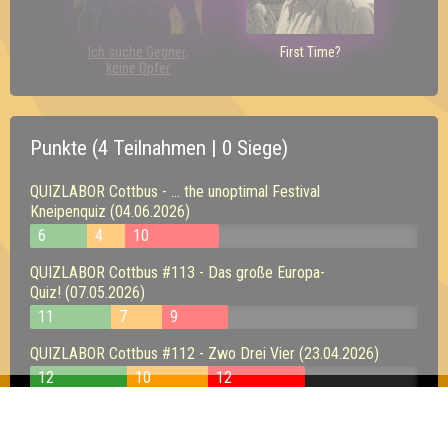
Ich suche Gegner,
First Time?
keine Opfer
Punkte (4 Teilnahmen | 0 Siege)
QUIZLABOR Cottbus - ... the unoptimal Festival
Kneipenquiz (04.06.2026)
6
4
10
QUIZLABOR Cottbus #113 - Das große Europa-
Quiz! (07.05.2026)
11
7
9
QUIZLABOR Cottbus #112 - Zwo Drei Vier (23.04.2026)
12
10
12
Seitenquiz Leipzig #53 - "Askhole!" (12.10.2017)
8
13
5