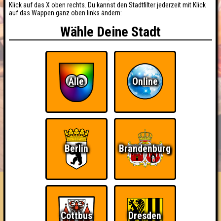
Klick auf das X oben rechts. Du kannst den Stadtfilter jederzeit mit Klick
auf das Wappen ganz oben links ändern:
Wähle Deine Stadt
Alle
Online
BUCHEN
RESERVIERUNG
Berlin
Brandenburg
HIGHSCORE
EVENTS
ÜBER UNS
FAQ
Quizosaurus
Cottbus
Dresden