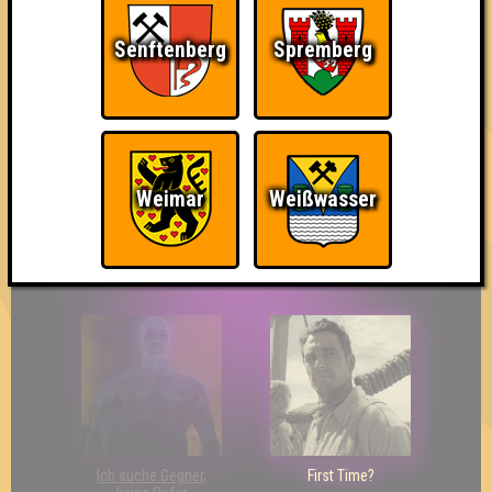
Senftenberg
Spremberg
The Last of Us
Wir sind ERSTER?!
Streber
Weimar
Weißwasser
Eindeutiger Sieg
Duelist
Bin ich schon drin?
Ich suche Gegner,
First Time?