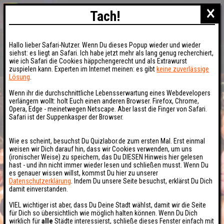
×
Tach!
Hallo lieber Safari-Nutzer. Wenn Du dieses Popup wieder und wieder
siehst: es liegt an Safari. Ich habe jetzt mehr als lang genug recherchiert,
wie ich Safari die Cookies häppchengerecht und als Extrawurst
zuspielen kann. Experten im Internet meinen: es gibt
keine zuverlässige
Lösung
.
Wenn ihr die durchschnittliche Lebensserwartung eines Webdevelopers
verlängern wollt: holt Euch einen anderen Browser. Firefox, Chrome,
Opera, Edge - meinetwegen Netscape. Aber lasst die Finger von Safari.
Safari ist der Suppenkasper der Browser.
Wie es scheint, besuchst Du Quizlabor.de zum ersten Mal. Erst einmal
weisen wir Dich darauf hin, dass wir Cookies verwenden, um uns
(ironischer Weise) zu speichern, das Du DIESEN Hinweis hier gelesen
hast - und ihn nicht immer wieder lesen und schließen musst. Wenn Du
es genauer wissen willst, kommst Du hier zu unserer
Datenschutzerklärung
. Indem Du unsere Seite besuchst, erklärst Du Dich
damit einverstanden.
VIEL wichtiger ist aber, dass Du Deine Stadt wählst, damit wir die Seite
für Dich so übersichtlich wie möglich halten können. Wenn Du Dich
wirklich für
alle
Städte interessierst, schließe dieses Fenster einfach mit