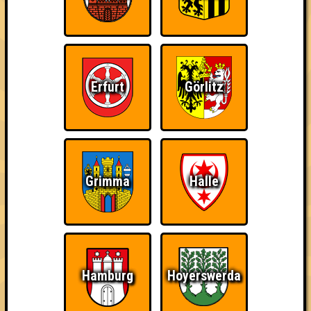
Errungenschaften
Kleiner Hinweis: bei uns sind Teams, die in einem Stechen
verlieren, trotzdem auf dem 1. Platz - den haben sie sich
schließlich verdient! Entsprechend gibt es für diese auch
Errungenschaften für den 1. Platz.
Erfurt
Görlitz
Schon wieder zum
Wiederzehn macht
Quizveteran
Grimma
Halle
Quiz?!
Freude
Hamburg
Hoyerswerda
Wir sind immer bei
Nerven aus Stahl
The Amount of
Euch!
Teilnahmen is too