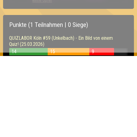
keine Opfer
Punkte (1 Teilnahmen | 0 Siege)
QUIZLABOR Köln #59 (Unkelbach) - Ein Bild von einem
Quiz! (25.03.2026)
14
15
9
Inhaber & Geschäftsführer:
Georg Martin // Quizlabor
Sandower Straße 56
03046 Cottbus
info@quizlabor.de
Impressum:
Impressum
Datenschutz:
Datenschutzerklärung
Facebook:
https://www.facebook.com/quizlabor