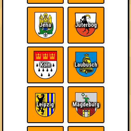
damn high
Jena
Jüterbog
Ich war da, vor 3000
Da-Da Da! Da-Da Da!
Teil der Oberschicht
Jahren
Köln
Laubusch
Knapp daneben!
Erster!
So kurz vorm Sieg!
Leipzig
Magdeburg