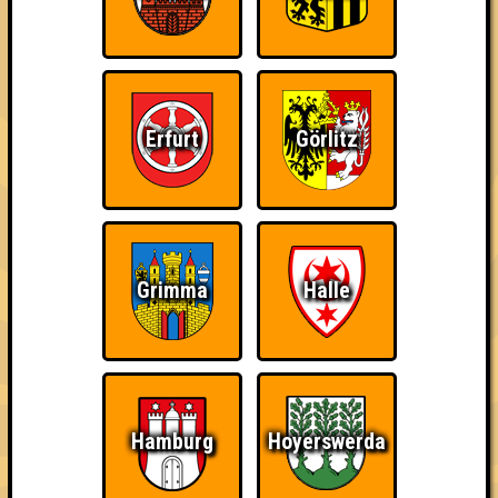
Topp, die Fette grillt!
Errungenschaften
Kleiner Hinweis: bei uns sind Teams, die in einem Stechen
verlieren, trotzdem auf dem 1. Platz - den haben sie sich
Erfurt
Görlitz
schließlich verdient! Entsprechend gibt es für diese auch
Errungenschaften für den 1. Platz.
Grimma
Halle
Knapp daneben!
Erster!
Eindeutiger Sieg
Hamburg
Hoyerswerda