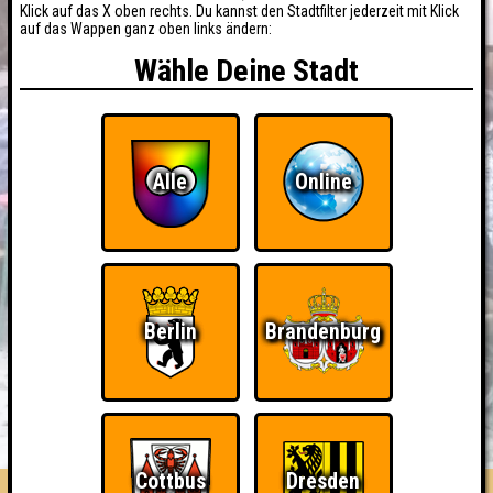
Klick auf das X oben rechts. Du kannst den Stadtfilter jederzeit mit Klick
auf das Wappen ganz oben links ändern:
Wähle Deine Stadt
Alle
Online
Berlin
Brandenburg
BUCHEN
RESERVIERUNG
HIGHSCORE
EVENTS
ÜBER UNS
FAQ
Cottbus
Dresden