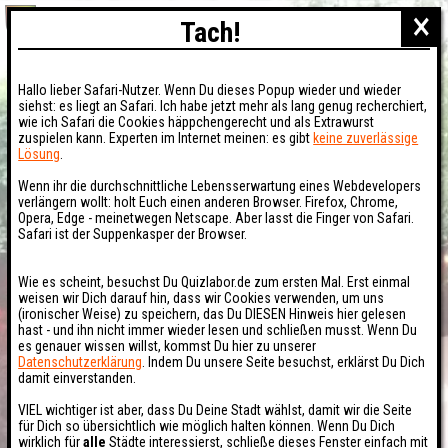
×
Tach!
Hallo lieber Safari-Nutzer. Wenn Du dieses Popup wieder und wieder
siehst: es liegt an Safari. Ich habe jetzt mehr als lang genug recherchiert,
wie ich Safari die Cookies häppchengerecht und als Extrawurst
zuspielen kann. Experten im Internet meinen: es gibt
keine zuverlässige
Lösung
.
Wenn ihr die durchschnittliche Lebensserwartung eines Webdevelopers
verlängern wollt: holt Euch einen anderen Browser. Firefox, Chrome,
Opera, Edge - meinetwegen Netscape. Aber lasst die Finger von Safari.
Safari ist der Suppenkasper der Browser.
Wie es scheint, besuchst Du Quizlabor.de zum ersten Mal. Erst einmal
weisen wir Dich darauf hin, dass wir Cookies verwenden, um uns
(ironischer Weise) zu speichern, das Du DIESEN Hinweis hier gelesen
hast - und ihn nicht immer wieder lesen und schließen musst. Wenn Du
es genauer wissen willst, kommst Du hier zu unserer
Datenschutzerklärung
. Indem Du unsere Seite besuchst, erklärst Du Dich
damit einverstanden.
VIEL wichtiger ist aber, dass Du Deine Stadt wählst, damit wir die Seite
für Dich so übersichtlich wie möglich halten können. Wenn Du Dich
wirklich für
alle
Städte interessierst, schließe dieses Fenster einfach mit