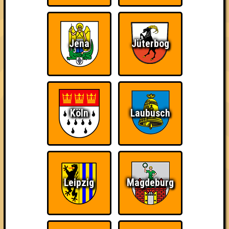
Schon wieder zum
Wiederzehn macht
Quizveteran
Quiz?!
Freude
Jena
Jüterbog
Köln
Laubusch
Wir sind immer bei
Nerven aus Stahl
The Amount of
Euch!
Teilnahmen is too
damn high
Leipzig
Magdeburg
Ich war da, vor 3000
Da-Da Da! Da-Da Da!
Teil der Oberschicht
Jahren