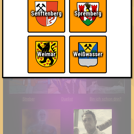
Senftenberg
Spremberg
So kurz vorm Sieg!
The Last of Us
Wir sind ERSTER?!
Weimar
Weißwasser
Streber
Duelist
Bin ich schon drin?