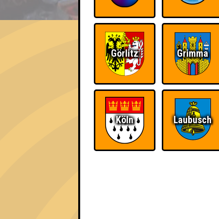
EVENT
Die Flutschfinger
Görlitz
Grimma
Errungenschaften
Kleiner Hinweis: bei uns sind Teams, die in
für diese auch Errungenschaften für den 1. 
Köln
Laubusch
Schon wieder zum
Wiederzehn macht
Quiz?!
Freude