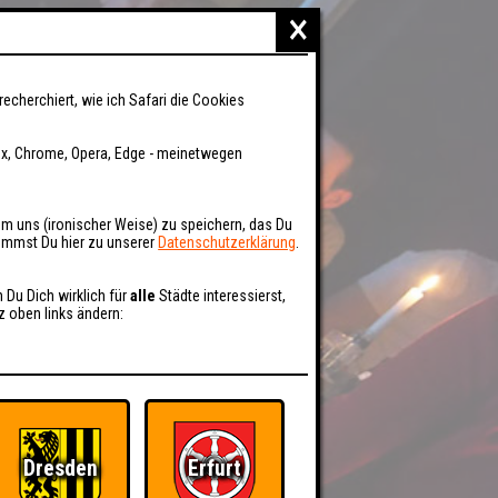
×
recherchiert, wie ich Safari die Cookies
fox, Chrome, Opera, Edge - meinetwegen
um uns (ironischer Weise) zu speichern, das Du
kommst Du hier zu unserer
Datenschutzerklärung
.
n Du Dich wirklich für
alle
Städte interessierst,
z oben links ändern:
Dresden
Erfurt
BER UNS