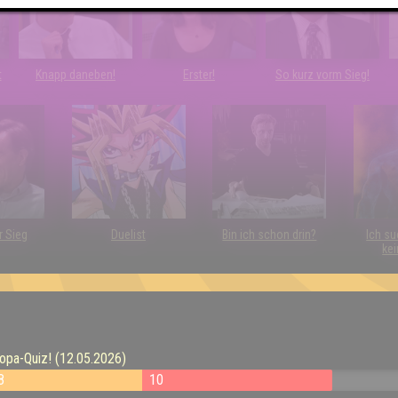
t
Knapp daneben!
Erster!
So kurz vorm Sieg!
r Sieg
Duelist
Bin ich schon drin?
Ich su
kei
pa-Quiz! (12.05.2026)
8
10