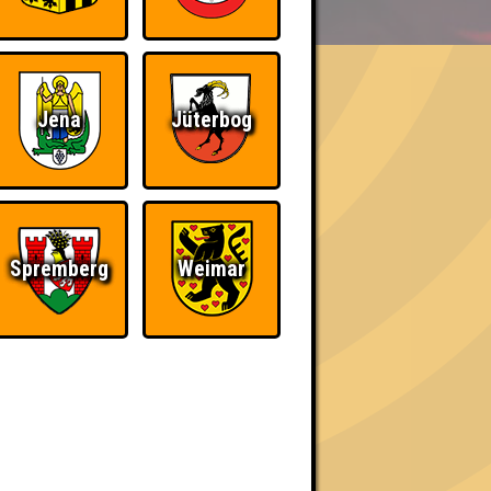
Jena
Jüterbog
h schließlich verdient! Entsprechend gibt es
Spremberg
Weimar
The Amount of
Ich war da, vor 3000
Teilnahmen is too
Jahren
damn high