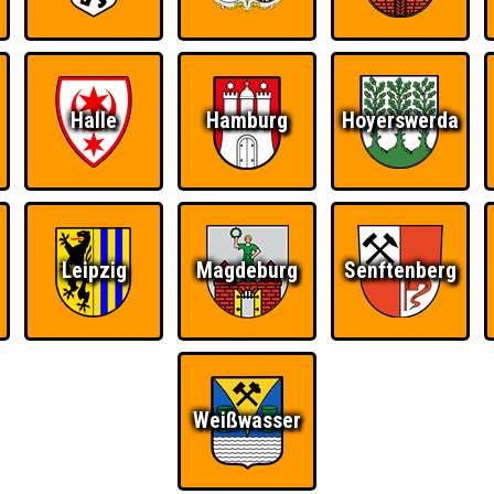
RESERVIERUNG
HIGHSCORE
S
Halle
Hamburg
Hoyerswerda
 einem Stechen verlieren, trotzdem auf dem 1. Platz - den haben sie sic
Platz.
Leipzig
Magdeburg
Senftenberg
Quizveteran
Wir sind immer bei
Nerven aus Stahl
Euch!
Weißwasser