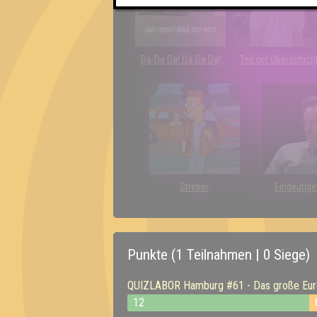
Da-Da Da! Da-Da Da!
Teil der Oberschich
Streber
Eindeutige
Punkte (1 Teilnahmen | 0 Siege)
QUIZLABOR Hamburg #61 - Das große Euro
12