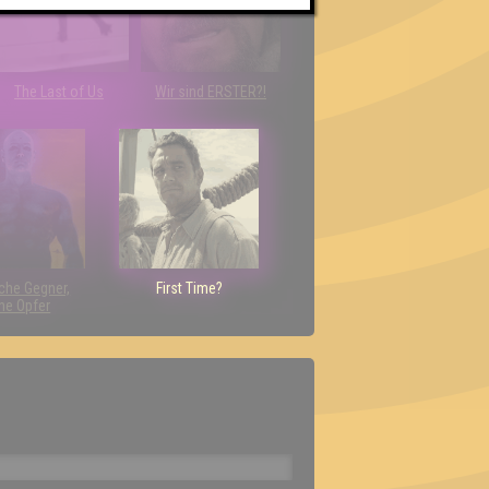
The Last of Us
Wir sind ERSTER?!
che Gegner,
First Time?
ne Opfer