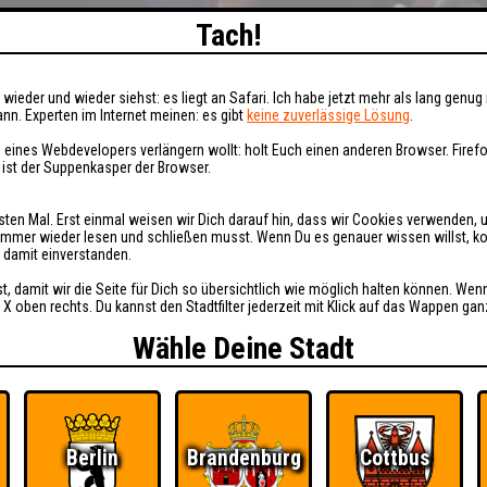
Tach!
wieder und wieder siehst: es liegt an Safari. Ich habe jetzt mehr als lang genug 
nn. Experten im Internet meinen: es gibt
keine zuverlässige Lösung
.
 eines Webdevelopers verlängern wollt: holt Euch einen anderen Browser. Fire
i ist der Suppenkasper der Browser.
sten Mal. Erst einmal weisen wir Dich darauf hin, dass wir Cookies verwenden, 
t immer wieder lesen und schließen musst. Wenn Du es genauer wissen willst, 
h damit einverstanden.
st, damit wir die Seite für Dich so übersichtlich wie möglich halten können. Wen
 X oben rechts. Du kannst den Stadtfilter jederzeit mit Klick auf das Wappen gan
Wähle Deine Stadt
Berlin
Brandenburg
Cottbus
Ü
FAQ
BUCHEN