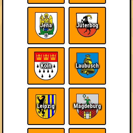
damn high
Jena
Jüterbog
Ich war da, vor 3000
Da-Da Da! Da-Da Da!
Teil der Oberschicht
Jahren
Köln
Laubusch
Knapp daneben!
Erster!
So kurz vorm Sieg!
Leipzig
Magdeburg