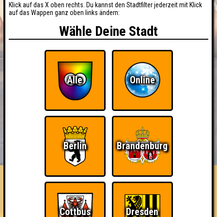
Klick auf das X oben rechts. Du kannst den Stadtfilter jederzeit mit Klick
auf das Wappen ganz oben links ändern:
Wähle Deine Stadt
Alle
Online
BUCHEN
RESERVIERUNG
Berlin
Brandenburg
HIGHSCORE
EVENTS
ÜBER UNS
FAQ
Die Kuriosen Kebab-Kavaliere
Cottbus
Dresden
Errungenschaften