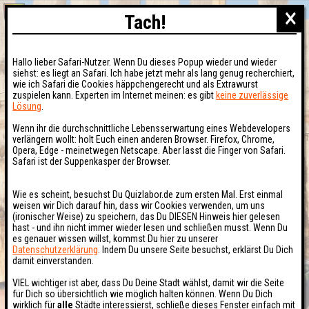
×
Tach!
Hallo lieber Safari-Nutzer. Wenn Du dieses Popup wieder und wieder
siehst: es liegt an Safari. Ich habe jetzt mehr als lang genug recherchiert,
wie ich Safari die Cookies häppchengerecht und als Extrawurst
zuspielen kann. Experten im Internet meinen: es gibt
keine zuverlässige
Lösung
.
Wenn ihr die durchschnittliche Lebensserwartung eines Webdevelopers
verlängern wollt: holt Euch einen anderen Browser. Firefox, Chrome,
Opera, Edge - meinetwegen Netscape. Aber lasst die Finger von Safari.
Safari ist der Suppenkasper der Browser.
Wie es scheint, besuchst Du Quizlabor.de zum ersten Mal. Erst einmal
weisen wir Dich darauf hin, dass wir Cookies verwenden, um uns
(ironischer Weise) zu speichern, das Du DIESEN Hinweis hier gelesen
hast - und ihn nicht immer wieder lesen und schließen musst. Wenn Du
es genauer wissen willst, kommst Du hier zu unserer
Datenschutzerklärung
. Indem Du unsere Seite besuchst, erklärst Du Dich
damit einverstanden.
VIEL wichtiger ist aber, dass Du Deine Stadt wählst, damit wir die Seite
für Dich so übersichtlich wie möglich halten können. Wenn Du Dich
wirklich für
alle
Städte interessierst, schließe dieses Fenster einfach mit