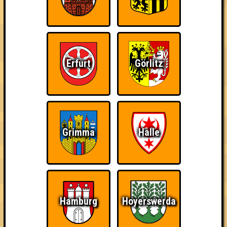
Kleiner Hinweis: bei uns sind Teams, die in einem Stechen
verlieren, trotzdem auf dem 1. Platz - den haben sie sich
schließlich verdient! Entsprechend gibt es für diese auch
Errungenschaften für den 1. Platz.
Erfurt
Görlitz
Schon wieder zum
Wiederzehn macht
Quizveteran
Grimma
Halle
Quiz?!
Freude
Hamburg
Hoyerswerda
Wir sind immer bei
Nerven aus Stahl
The Amount of
Euch!
Teilnahmen is too