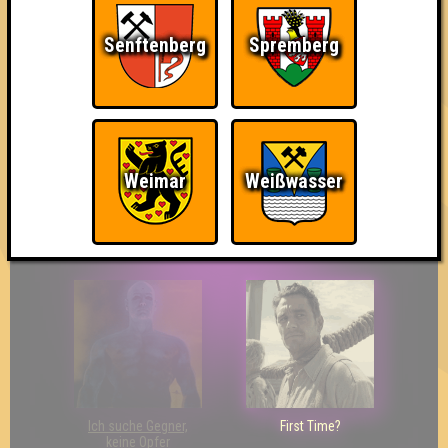
Senftenberg
Spremberg
The Last of Us
Wir sind ERSTER?!
Streber
Weimar
Weißwasser
Eindeutiger Sieg
Duelist
Bin ich schon drin?
Ich suche Gegner,
First Time?
keine Opfer