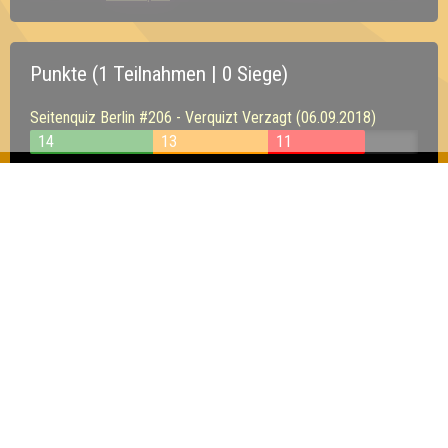
Punkte (1 Teilnahmen | 0 Siege)
Seitenquiz Berlin #206 - Verquizt Verzagt (06.09.2018)
14
13
11
Inhaber & Geschäftsführer:
Georg Martin // Quizlabor
Sandower Straße 56
03046 Cottbus
info@quizlabor.de
Impressum:
Impressum
Datenschutz:
Datenschutzerklärung
Facebook:
https://www.facebook.com/quizlabor
Instagram:
https://www.instagram.com/quizlabor/