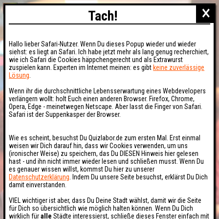
×
Tach!
Hallo lieber Safari-Nutzer. Wenn Du dieses Popup wieder und wieder
siehst: es liegt an Safari. Ich habe jetzt mehr als lang genug recherchiert,
wie ich Safari die Cookies häppchengerecht und als Extrawurst
zuspielen kann. Experten im Internet meinen: es gibt
keine zuverlässige
Lösung
.
Wenn ihr die durchschnittliche Lebensserwartung eines Webdevelopers
verlängern wollt: holt Euch einen anderen Browser. Firefox, Chrome,
Opera, Edge - meinetwegen Netscape. Aber lasst die Finger von Safari.
Safari ist der Suppenkasper der Browser.
Wie es scheint, besuchst Du Quizlabor.de zum ersten Mal. Erst einmal
weisen wir Dich darauf hin, dass wir Cookies verwenden, um uns
(ironischer Weise) zu speichern, das Du DIESEN Hinweis hier gelesen
hast - und ihn nicht immer wieder lesen und schließen musst. Wenn Du
es genauer wissen willst, kommst Du hier zu unserer
Datenschutzerklärung
. Indem Du unsere Seite besuchst, erklärst Du Dich
damit einverstanden.
VIEL wichtiger ist aber, dass Du Deine Stadt wählst, damit wir die Seite
für Dich so übersichtlich wie möglich halten können. Wenn Du Dich
wirklich für
alle
Städte interessierst, schließe dieses Fenster einfach mit