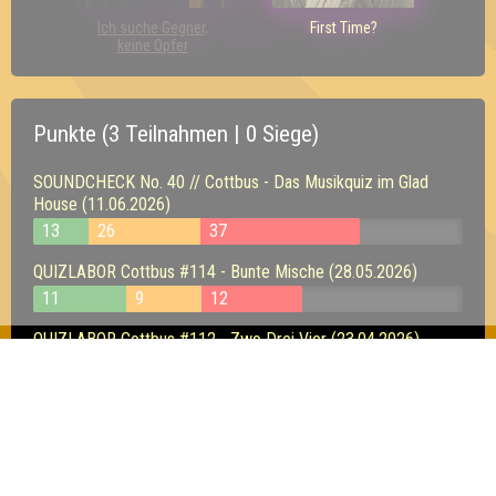
Ich suche Gegner,
First Time?
keine Opfer
Punkte (3 Teilnahmen | 0 Siege)
SOUNDCHECK No. 40 // Cottbus - Das Musikquiz im Glad
House (11.06.2026)
13
26
37
QUIZLABOR Cottbus #114 - Bunte Mische (28.05.2026)
11
9
12
QUIZLABOR Cottbus #112 - Zwo Drei Vier (23.04.2026)
12
8
11
Inhaber & Geschäftsführer:
Georg Martin // Quizlabor