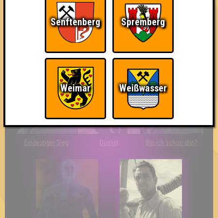
Senftenberg
Spremberg
So kurz vorm Sieg!
Wir sind ERSTER?!
Streber
Weimar
Weißwasser
Eindeutiger Sieg
Duelist
Bin ich schon drin?