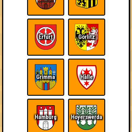
Errungenschaften
Kleiner Hinweis: bei uns sind Teams, die in einem Stechen
verlieren, trotzdem auf dem 1. Platz - den haben sie sich
schließlich verdient! Entsprechend gibt es für diese auch
Erfurt
Görlitz
Errungenschaften für den 1. Platz.
Grimma
Halle
The Last of Us
Schon wieder zum
Wiederzehn macht
Quiz?!
Freude
Hamburg
Hoyerswerda