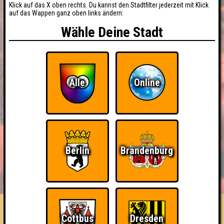
Klick auf das X oben rechts. Du kannst den Stadtfilter jederzeit mit Klick
auf das Wappen ganz oben links ändern:
Wähle Deine Stadt
Alle
Online
Berlin
Brandenburg
BUCHEN
RESERVIERUNG
HIGHSCORE
EVENTS
ÜBER UNS
FAQ
Die Schnitten
Cottbus
Dresden