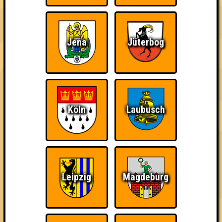
Quizveteran
Wir sind immer bei
Nerven aus Stahl
Euch!
Jena
Jüterbog
The Amount of
Ich war da, vor 3000
Da-Da Da! Da-Da Da!
Teilnahmen is too
Jahren
Köln
Laubusch
damn high
Leipzig
Magdeburg
Teil der Oberschicht
Knapp daneben!
Erster!