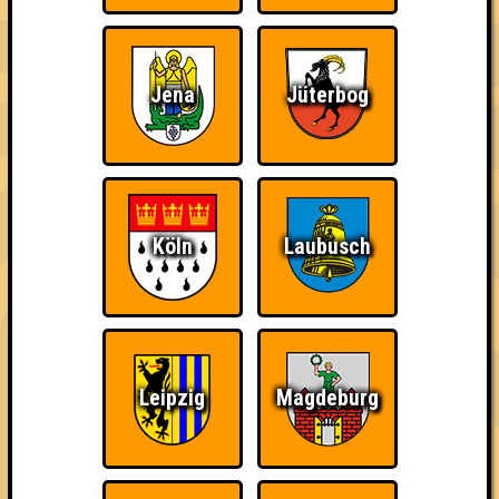
Jena
Jüterbog
Wir sind immer bei
Nerven aus Stahl
The Amount of
Euch!
Teilnahmen is too
damn high
Köln
Laubusch
Ich war da, vor 3000
Da-Da Da! Da-Da Da!
Teil der Oberschicht
Jahren
Leipzig
Magdeburg