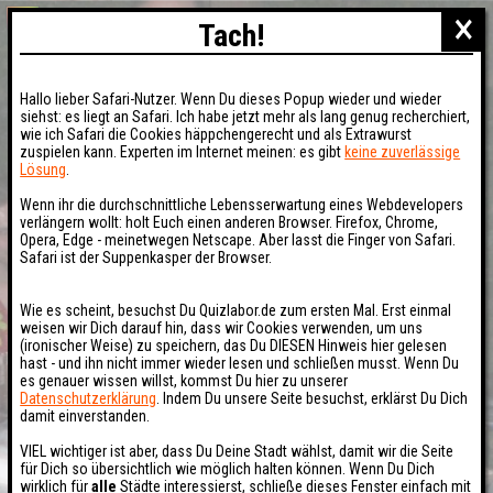
×
Tach!
Hallo lieber Safari-Nutzer. Wenn Du dieses Popup wieder und wieder
siehst: es liegt an Safari. Ich habe jetzt mehr als lang genug recherchiert,
wie ich Safari die Cookies häppchengerecht und als Extrawurst
zuspielen kann. Experten im Internet meinen: es gibt
keine zuverlässige
Lösung
.
Wenn ihr die durchschnittliche Lebensserwartung eines Webdevelopers
verlängern wollt: holt Euch einen anderen Browser. Firefox, Chrome,
Opera, Edge - meinetwegen Netscape. Aber lasst die Finger von Safari.
Safari ist der Suppenkasper der Browser.
Wie es scheint, besuchst Du Quizlabor.de zum ersten Mal. Erst einmal
weisen wir Dich darauf hin, dass wir Cookies verwenden, um uns
(ironischer Weise) zu speichern, das Du DIESEN Hinweis hier gelesen
hast - und ihn nicht immer wieder lesen und schließen musst. Wenn Du
es genauer wissen willst, kommst Du hier zu unserer
Datenschutzerklärung
. Indem Du unsere Seite besuchst, erklärst Du Dich
damit einverstanden.
VIEL wichtiger ist aber, dass Du Deine Stadt wählst, damit wir die Seite
für Dich so übersichtlich wie möglich halten können. Wenn Du Dich
wirklich für
alle
Städte interessierst, schließe dieses Fenster einfach mit