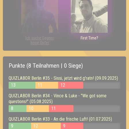
Ich suche Gegner,
First Time?
keine Opfer
Punkte (8 Teilnahmen | 0 Siege)
QUIZLABOR Berlin #35 - Sissi, jetzt wird g'ratn! (09.09.2025)
13
11
12
QUIZLABOR Berlin #34 - Vince & Luke - "We got some
questions!" (05.08.2025)
8
10
11
QUIZLABOR Berlin #33 - An die frische Luft! (01.07.2025)
9
12
9