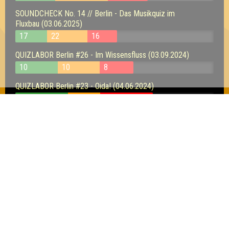
SOUNDCHECK No. 14 // Berlin - Das Musikquiz im
Fluxbau (03.06.2025)
17
22
16
QUIZLABOR Berlin #26 - Im Wissensfluss (03.09.2024)
10
10
8
QUIZLABOR Berlin #23 - Oida! (04.06.2024)
13
8
13
QUIZLABOR Berlin #22 - hättick jewusst! (07.05.2024)
10
13
15
QUIZLABOR Berlin #21 - Unser Name ist Hase! (02.04.2024)
14
14
13
Inhaber & Geschäftsführer:
Georg Martin // Quizlabor
Sandower Straße 56