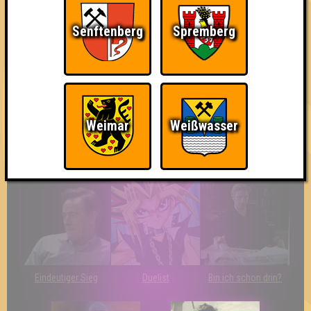
Knapp daneben!
Erster!
So kurz vorm Sieg!
Senftenberg
Spremberg
Weimar
Weißwasser
The Last of Us
Wir sind ERSTER?!
Streber
Eindeutiger Sieg
Duelist
Bin ich schon drin?