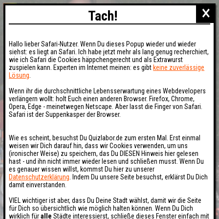
×
Tach!
Hallo lieber Safari-Nutzer. Wenn Du dieses Popup wieder und wieder
siehst: es liegt an Safari. Ich habe jetzt mehr als lang genug recherchiert,
wie ich Safari die Cookies häppchengerecht und als Extrawurst
zuspielen kann. Experten im Internet meinen: es gibt
keine zuverlässige
Lösung
.
Wenn ihr die durchschnittliche Lebensserwartung eines Webdevelopers
verlängern wollt: holt Euch einen anderen Browser. Firefox, Chrome,
Opera, Edge - meinetwegen Netscape. Aber lasst die Finger von Safari.
Safari ist der Suppenkasper der Browser.
Wie es scheint, besuchst Du Quizlabor.de zum ersten Mal. Erst einmal
weisen wir Dich darauf hin, dass wir Cookies verwenden, um uns
(ironischer Weise) zu speichern, das Du DIESEN Hinweis hier gelesen
hast - und ihn nicht immer wieder lesen und schließen musst. Wenn Du
es genauer wissen willst, kommst Du hier zu unserer
Datenschutzerklärung
. Indem Du unsere Seite besuchst, erklärst Du Dich
damit einverstanden.
VIEL wichtiger ist aber, dass Du Deine Stadt wählst, damit wir die Seite
für Dich so übersichtlich wie möglich halten können. Wenn Du Dich
wirklich für
alle
Städte interessierst, schließe dieses Fenster einfach mit