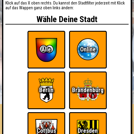
Klick auf das X oben rechts. Du kannst den Stadtfilter jederzeit mit Klick
auf das Wappen ganz oben links ändern:
Wähle Deine Stadt
Alle
Online
BUCHEN
RESERVIERUNG
Berlin
Brandenburg
HIGHSCORE
EVENTS
ÜBER UNS
FAQ
Hints&Cunz
Cottbus
Dresden