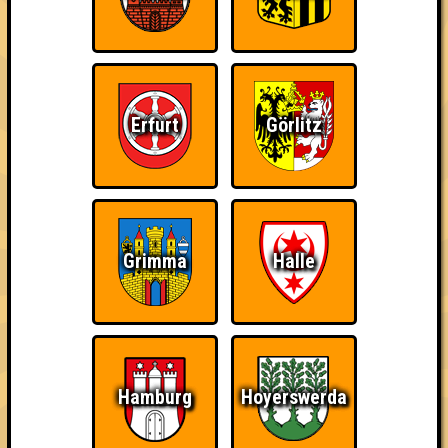
Errungenschaften
Kleiner Hinweis: bei uns sind Teams, die in einem Stechen
verlieren, trotzdem auf dem 1. Platz - den haben sie sich
schließlich verdient! Entsprechend gibt es für diese auch
Errungenschaften für den 1. Platz.
Erfurt
Görlitz
The Last of Us
Schon wieder zum
Wiederzehn macht
Grimma
Halle
Quiz?!
Freude
Hamburg
Hoyerswerda
Quizveteran
Wir sind immer bei
Nerven aus Stahl
Euch!