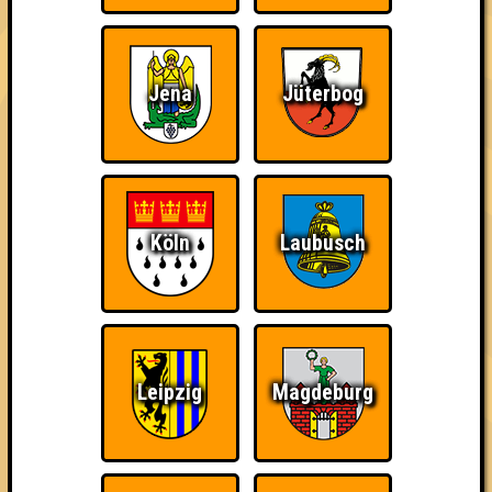
Jena
Jüterbog
The Amount of
Ich war da, vor 3000
Da-Da Da! Da-Da Da!
Teilnahmen is too
Jahren
damn high
Köln
Laubusch
Teil der Oberschicht
Knapp daneben!
Erster!
Leipzig
Magdeburg