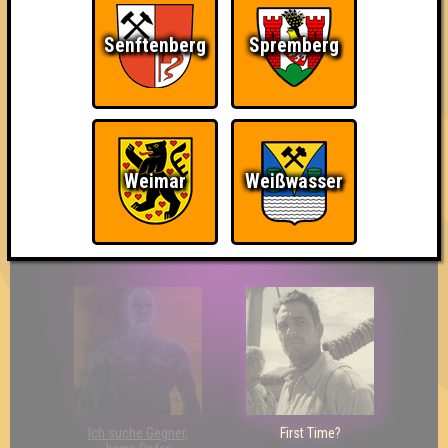
Senftenberg
Spremberg
So kurz vorm Sieg!
Wir sind ERSTER?!
Streber
Weimar
Weißwasser
Eindeutiger Sieg
Duelist
Bin ich schon drin?
Ich suche Gegner,
First Time?