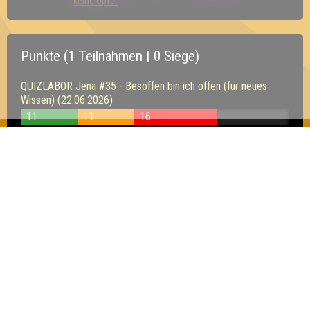
keine Opfer
Punkte (1 Teilnahmen | 0 Siege)
QUIZLABOR Jena #35 - Besoffen bin ich offen (für neues
Wissen) (22.06.2026)
11
11
16
Inhaber & Geschäftsführer:
Georg Martin // Quizlabor
Sandower Straße 56
03046 Cottbus
info@quizlabor.de
Impressum:
Impressum
Datenschutz:
Datenschutzerklärung
Facebook:
https://www.facebook.com/quizlabor