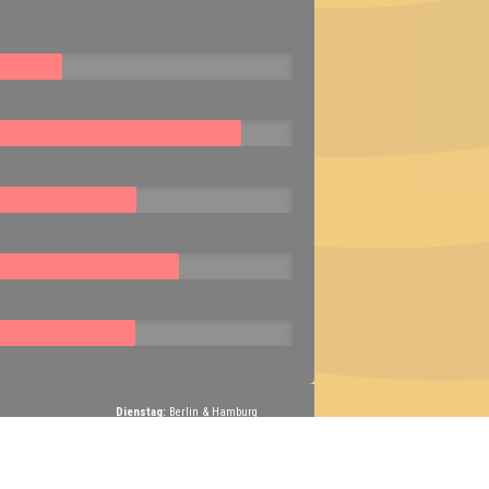
Dienstag:
Berlin & Hamburg
Mittwoch:
Dresden & Köln
Donnerstag:
Halle, Leipzig & Cottbus
Freitag:
Brandenburg, Görlitz & Hoyerswerda