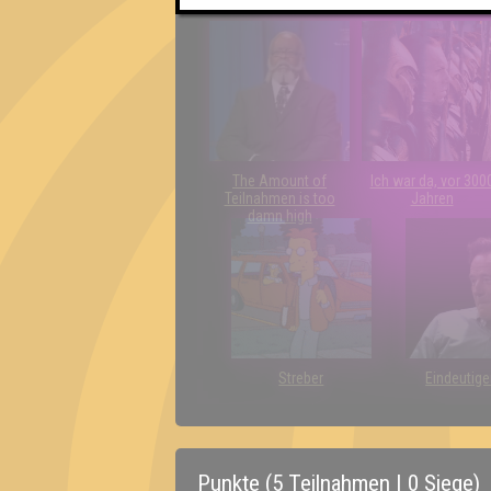
Quiz?!
The Amount of
Ich war da, vor 300
Teilnahmen is too
Jahren
damn high
Streber
Eindeutige
Punkte (5 Teilnahmen | 0 Siege)