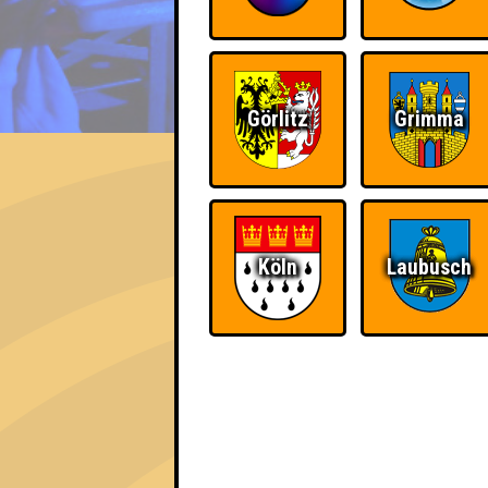
EVENT
Görlitz
Grimma
veni vidi wiki
Errungenschaften
Köln
Laubusch
Kleiner Hinweis: bei uns sind Teams, die in
für diese auch Errungenschaften für den 1. 
Schon wieder zum
Teil der Oberschich