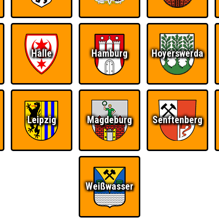
Ü
FAQ
BUCHEN
RESERVIERUNG
HIGHSCORE
S
Halle
Hamburg
Hoyerswerda
Leipzig
Magdeburg
Senftenberg
 einem Stechen verlieren, trotzdem auf dem 1. Platz - den haben sie sic
Platz.
Weißwasser
t
Knapp daneben!
Wiederzehn macht
Quizveteran