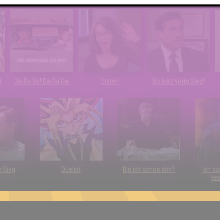
Freude
0
Da-Da Da! Da-Da Da!
Erster!
So kurz vorm Sieg!
r Sieg
Duelist
Bin ich schon drin?
Ich su
kei