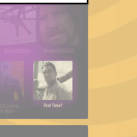
Euch!
The Last of Us
Wir sind ERSTER?!
che Gegner,
First Time?
ne Opfer