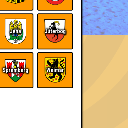
BER UNS
Jena
Jüterbog
Spremberg
Weimar
h schließlich verdient! Entsprechend gibt es
Wir sind immer bei
Nerven aus Stahl