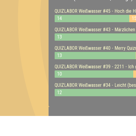
QUIZLABOR Weißwasser #45 - Hoch die Hä
14
1
QUIZLABOR Weißwasser #43 - Märzlichen 
13
QUIZLABOR Weißwasser #40 - Merry Quiz
13
QUIZLABOR Weißwasser #39 - 2211 - Ich gl
10
QUIZLABOR Weißwasser #34 - Leicht (besc
12
Inhaber & Geschäftsführer:
Georg Martin // Quizlabor
Sandower Straße 56
03046 Cottbus