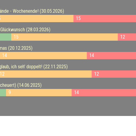
nde - Wochenende! (30.05.2026)
5
15
Glückwunsch (28.03.2026)
15
12
mas (20.12.2025)
14
14
aub, ich seh' doppelt! (22.11.2025)
12
12
heuert) (14.06.2025)
9
14
Impressum:
Impressum
Datenschutz:
Datenschutzerklärung
Facebook:
https://www.facebook.com/quizlabor