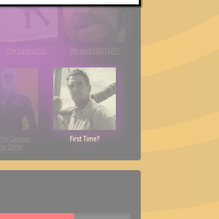
The Last of Us
Wir sind ERSTER?!
che Gegner,
First Time?
ne Opfer