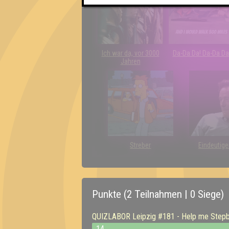
Ich war da, vor 3000
Da-Da Da! Da-Da Da
Jahren
Streber
Eindeutige
Punkte (2 Teilnahmen | 0 Siege)
QUIZLABOR Leipzig #181 - Help me Stepbr
14