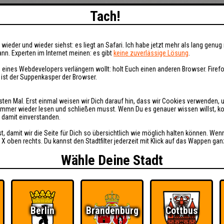
Tach!
wieder und wieder siehst: es liegt an Safari. Ich habe jetzt mehr als lang genug 
nn. Experten im Internet meinen: es gibt
keine zuverlässige Lösung
.
 eines Webdevelopers verlängern wollt: holt Euch einen anderen Browser. Fire
i ist der Suppenkasper der Browser.
sten Mal. Erst einmal weisen wir Dich darauf hin, dass wir Cookies verwenden, 
t immer wieder lesen und schließen musst. Wenn Du es genauer wissen willst, 
h damit einverstanden.
st, damit wir die Seite für Dich so übersichtlich wie möglich halten können. Wen
 X oben rechts. Du kannst den Stadtfilter jederzeit mit Klick auf das Wappen gan
Wähle Deine Stadt
Berlin
Brandenburg
Cottbus