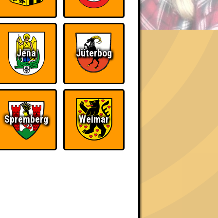
BER UNS
Jena
Jüterbog
h schließlich verdient! Entsprechend gibt es
Spremberg
Weimar
Nerven aus Stahl
The Amount of
Teilnahmen is too
damn high