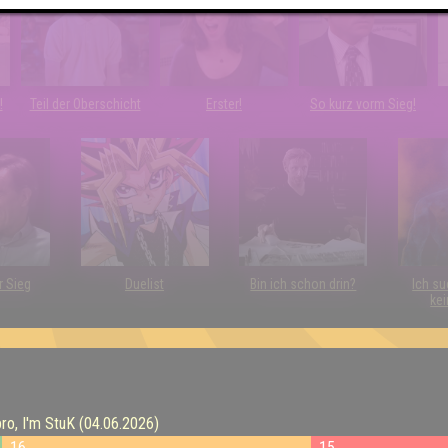
!
Teil der Oberschicht
Erster!
So kurz vorm Sieg!
r Sieg
Duelist
Bin ich schon drin?
Ich su
kei
o, I'm StuK (04.06.2026)
16
15