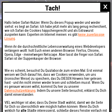
×
Tach!
Hallo lieber Safari-Nutzer. Wenn Du dieses Popup wieder und wieder
siehst: es liegt an Safari. Ich habe jetzt mehr als lang genug recherchiert,
wie ich Safari die Cookies häppchengerecht und als Extrawurst
zuspielen kann. Experten im Internet meinen: es gibt
keine zuverlässige
Lösung
.
Wenn ihr die durchschnittliche Lebensserwartung eines Webdevelopers
verlängern wollt: holt Euch einen anderen Browser. Firefox, Chrome,
Opera, Edge - meinetwegen Netscape. Aber lasst die Finger von Safari.
Safari ist der Suppenkasper der Browser.
Wie es scheint, besuchst Du Quizlabor.de zum ersten Mal. Erst einmal
weisen wir Dich darauf hin, dass wir Cookies verwenden, um uns
(ironischer Weise) zu speichern, das Du DIESEN Hinweis hier gelesen
hast - und ihn nicht immer wieder lesen und schließen musst. Wenn Du
es genauer wissen willst, kommst Du hier zu unserer
Datenschutzerklärung
. Indem Du unsere Seite besuchst, erklärst Du Dich
damit einverstanden.
VIEL wichtiger ist aber, dass Du Deine Stadt wählst, damit wir die Seite
für Dich so übersichtlich wie möglich halten können. Wenn Du Dich
wirklich für
alle
Städte interessierst, schließe dieses Fenster einfach mit