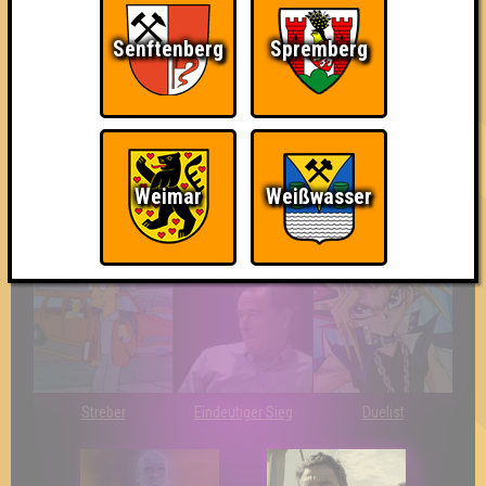
Da-Da Da! Da-Da Da!
Teil der Oberschicht
Knapp daneben!
Senftenberg
Spremberg
Weimar
Weißwasser
Erster!
So kurz vorm Sieg!
Wir sind ERSTER?!
Streber
Eindeutiger Sieg
Duelist