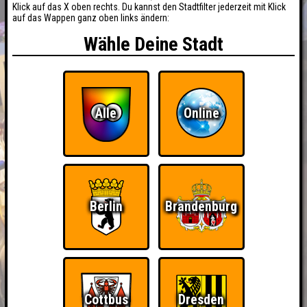
Klick auf das X oben rechts. Du kannst den Stadtfilter jederzeit mit Klick
auf das Wappen ganz oben links ändern:
Wähle Deine Stadt
Alle
Online
Berlin
Brandenburg
BUCHEN
RESERVIERUNG
HIGHSCORE
Cottbus
Dresden
EVENTS