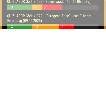
QUIZLABOR Görlitz #23 - Schon wieder 13 (13.06.2025)
10
4
8
QUIZLABOR Görlitz #22 - "Eurogene Zone" - das Quiz am
Europatag (09.05.2025)
12
13
7
QUIZLABOR Görlitz #21 - Frühe Ostern! (11.04.2025)
13
14
10
QUIZLABOR Dresden #55 - We can know it! (17.05.2023)
16
9
12
Inhaber & Geschäftsführer:
Georg Martin // Quizlabor
Sandower Straße 56
03046 Cottbus
info@quizlabor.de