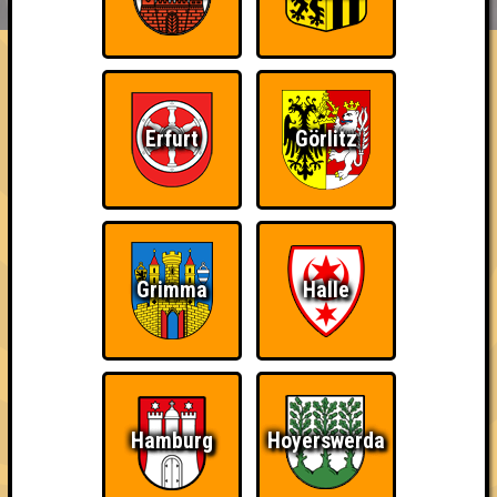
ÜBER UNS
FAQ
Flowerpower
Erfurt
Görlitz
Errungenschaften
Kleiner Hinweis: bei uns sind Teams, die in einem Stechen
verlieren, trotzdem auf dem 1. Platz - den haben sie sich
schließlich verdient! Entsprechend gibt es für diese auch
Errungenschaften für den 1. Platz.
Grimma
Halle
Schon wieder zum
Bin ich schon drin?
The Last of Us
Quiz?!
Hamburg
Hoyerswerda