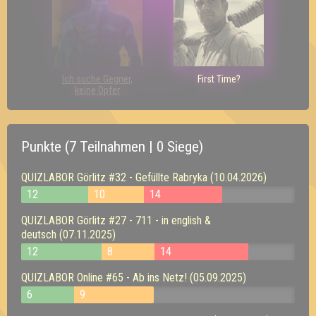
Ich suche Gegner,
First Time?
keine Opfer
Punkte (7 Teilnahmen | 0 Siege)
QUIZLABOR Görlitz #32 - Gefüllte Rabryka (10.04.2026)
12
10
14
QUIZLABOR Görlitz #27 - 711 - in english &
deutsch (07.11.2025)
12
8
14
QUIZLABOR Online #65 - Ab ins Netz! (05.09.2025)
6
9