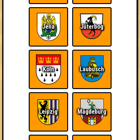
Jena
Jüterbog
Wiederzehn macht
Quizveteran
Wir sind immer bei
Freude
Euch!
Köln
Laubusch
Nerven aus Stahl
The Amount of
Ich war da, vor 3000
Teilnahmen is too
Jahren
damn high
Leipzig
Magdeburg