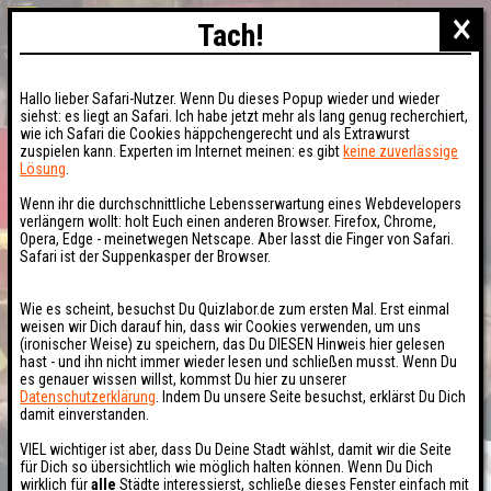
×
Tach!
Hallo lieber Safari-Nutzer. Wenn Du dieses Popup wieder und wieder
siehst: es liegt an Safari. Ich habe jetzt mehr als lang genug recherchiert,
wie ich Safari die Cookies häppchengerecht und als Extrawurst
zuspielen kann. Experten im Internet meinen: es gibt
keine zuverlässige
Lösung
.
Wenn ihr die durchschnittliche Lebensserwartung eines Webdevelopers
verlängern wollt: holt Euch einen anderen Browser. Firefox, Chrome,
Opera, Edge - meinetwegen Netscape. Aber lasst die Finger von Safari.
Safari ist der Suppenkasper der Browser.
Wie es scheint, besuchst Du Quizlabor.de zum ersten Mal. Erst einmal
weisen wir Dich darauf hin, dass wir Cookies verwenden, um uns
(ironischer Weise) zu speichern, das Du DIESEN Hinweis hier gelesen
hast - und ihn nicht immer wieder lesen und schließen musst. Wenn Du
es genauer wissen willst, kommst Du hier zu unserer
Datenschutzerklärung
. Indem Du unsere Seite besuchst, erklärst Du Dich
damit einverstanden.
VIEL wichtiger ist aber, dass Du Deine Stadt wählst, damit wir die Seite
für Dich so übersichtlich wie möglich halten können. Wenn Du Dich
wirklich für
alle
Städte interessierst, schließe dieses Fenster einfach mit