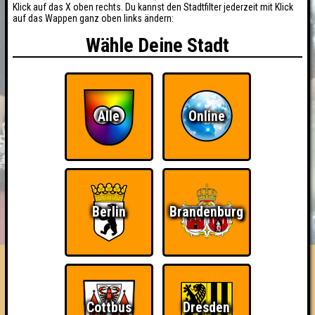
Klick auf das X oben rechts. Du kannst den Stadtfilter jederzeit mit Klick
auf das Wappen ganz oben links ändern:
Wähle Deine Stadt
Alle
Online
BUCHEN
RESERVIERUNG
Berlin
Brandenburg
HIGHSCORE
EVENTS
ÜBER UNS
FAQ
Rätselmäuse
Cottbus
Dresden