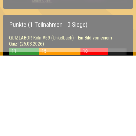
keine Opfer
Punkte (1 Teilnahmen | 0 Siege)
QUIZLABOR Köln #59 (Unkelbach) - Ein Bild von einem
Quiz! (25.03.2026)
11
15
10
Inhaber & Geschäftsführer:
Georg Martin // Quizlabor
Sandower Straße 56
03046 Cottbus
info@quizlabor.de
Impressum:
Impressum
Datenschutz:
Datenschutzerklärung
Facebook:
https://www.facebook.com/quizlabor