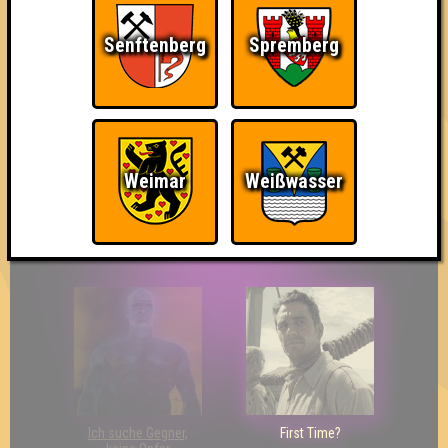
Senftenberg
Spremberg
The Last of Us
Wir sind ERSTER?!
Streber
Weimar
Weißwasser
Eindeutiger Sieg
Duelist
Bin ich schon drin?
Ich suche Gegner,
First Time?