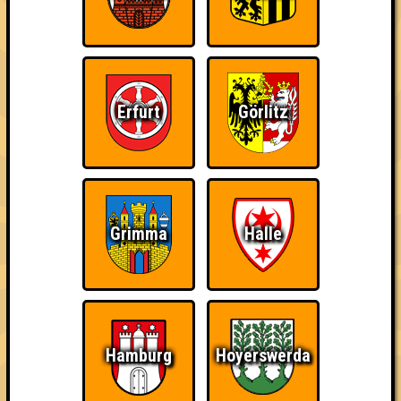
Errungenschaften
Kleiner Hinweis: bei uns sind Teams, die in einem Stechen
verlieren, trotzdem auf dem 1. Platz - den haben sie sich
schließlich verdient! Entsprechend gibt es für diese auch
Errungenschaften für den 1. Platz.
Erfurt
Görlitz
Schon wieder zum
Wiederzehn macht
Quizveteran
Grimma
Halle
Quiz?!
Freude
Hamburg
Hoyerswerda
Wir sind immer bei
Nerven aus Stahl
The Amount of
Euch!
Teilnahmen is too