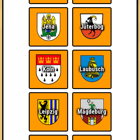
damn high
Jena
Jüterbog
Ich war da, vor 3000
Da-Da Da! Da-Da Da!
Teil der Oberschicht
Jahren
Köln
Laubusch
Knapp daneben!
Erster!
So kurz vorm Sieg!
Leipzig
Magdeburg