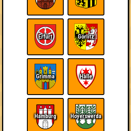
Kleiner Hinweis: bei uns sind Teams, die in einem Stechen
verlieren, trotzdem auf dem 1. Platz - den haben sie sich
schließlich verdient! Entsprechend gibt es für diese auch
Errungenschaften für den 1. Platz.
Erfurt
Görlitz
The Last of Us
Schon wieder zum
Wiederzehn macht
Grimma
Halle
Quiz?!
Freude
Hamburg
Hoyerswerda
Quizveteran
Wir sind immer bei
Nerven aus Stahl
Euch!