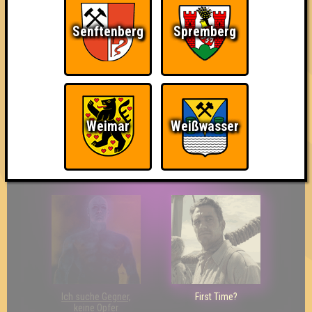
Senftenberg
Spremberg
So kurz vorm Sieg!
Wir sind ERSTER?!
Streber
Weimar
Weißwasser
Eindeutiger Sieg
Duelist
Bin ich schon drin?
Ich suche Gegner,
First Time?
keine Opfer