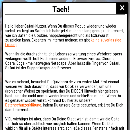
×
Tach!
Hallo lieber Safari-Nutzer. Wenn Du dieses Popup wieder und wieder
siehst: es liegt an Safari. Ich habe jetzt mehr als lang genug recherchiert,
wie ich Safari die Cookies häppchengerecht und als Extrawurst
zuspielen kann. Experten im Internet meinen: es gibt
keine zuverlässige
Lösung
.
Wenn ihr die durchschnittliche Lebensserwartung eines Webdevelopers
verlängern wollt: holt Euch einen anderen Browser. Firefox, Chrome,
Opera, Edge - meinetwegen Netscape. Aber lasst die Finger von Safari.
Safari ist der Suppenkasper der Browser.
Wie es scheint, besuchst Du Quizlabor.de zum ersten Mal. Erst einmal
weisen wir Dich darauf hin, dass wir Cookies verwenden, um uns
(ironischer Weise) zu speichern, das Du DIESEN Hinweis hier gelesen
hast - und ihn nicht immer wieder lesen und schließen musst. Wenn Du
es genauer wissen willst, kommst Du hier zu unserer
Datenschutzerklärung
. Indem Du unsere Seite besuchst, erklärst Du Dich
damit einverstanden.
VIEL wichtiger ist aber, dass Du Deine Stadt wählst, damit wir die Seite
für Dich so übersichtlich wie möglich halten können. Wenn Du Dich
wirklich für
alle
Städte interessierst, schließe dieses Fenster einfach mit