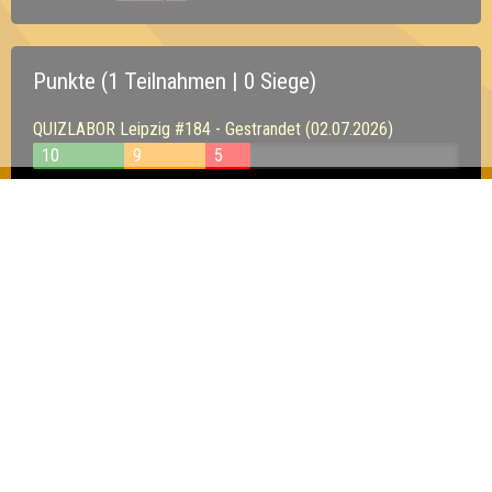
Punkte (1 Teilnahmen | 0 Siege)
QUIZLABOR Leipzig #184 - Gestrandet (02.07.2026)
10
9
5
Inhaber & Geschäftsführer:
Georg Martin // Quizlabor
Sandower Straße 56
03046 Cottbus
info@quizlabor.de
Impressum:
Impressum
Datenschutz:
Datenschutzerklärung
Facebook:
https://www.facebook.com/quizlabor
Instagram:
https://www.instagram.com/quizlabor/