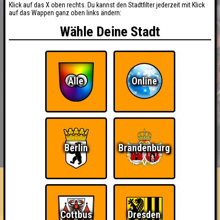
Klick auf das X oben rechts. Du kannst den Stadtfilter jederzeit mit Klick
auf das Wappen ganz oben links ändern:
Wähle Deine Stadt
Alle
Online
BUCHEN
RESERVIERUNG
Berlin
Brandenburg
HIGHSCORE
EVENTS
ÜBER UNS
FAQ
Dino-Sours
Cottbus
Dresden
Errungenschaften