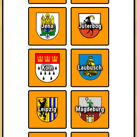
Jena
Jüterbog
The Amount of
Ich war da, vor 3000
Da-Da Da! Da-Da Da!
Teilnahmen is too
Jahren
damn high
Köln
Laubusch
Teil der Oberschicht
Knapp daneben!
Erster!
Leipzig
Magdeburg