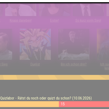
t
Knapp daneben!
Erster!
So kurz vorm Sieg!
r Sieg
Duelist
Bin ich schon drin?
Ich su
kei
izlabor - Rätst du noch oder quizt du schon? (10.06.2026)
15