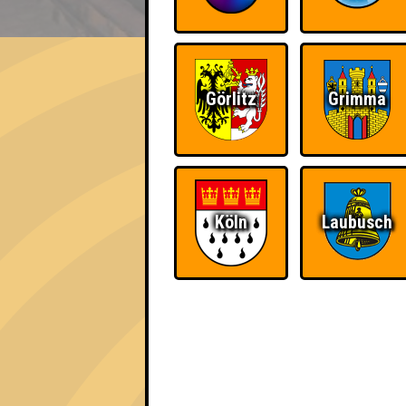
EVENT
Out of office
Görlitz
Grimma
Errungenschaften
Kleiner Hinweis: bei uns sind Teams, die in
für diese auch Errungenschaften für den 1. 
Köln
Laubusch
Schon wieder zum
Wiederzehn macht
Quiz?!
Freude