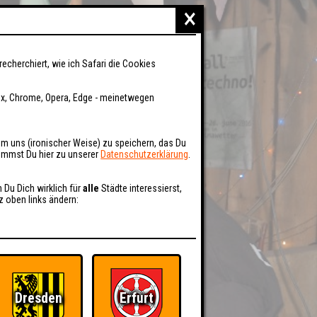
×
recherchiert, wie ich Safari die Cookies
fox, Chrome, Opera, Edge - meinetwegen
um uns (ironischer Weise) zu speichern, das Du
kommst Du hier zu unserer
Datenschutzerklärung
.
n Du Dich wirklich für
alle
Städte interessierst,
z oben links ändern:
Dresden
Erfurt
BER UNS