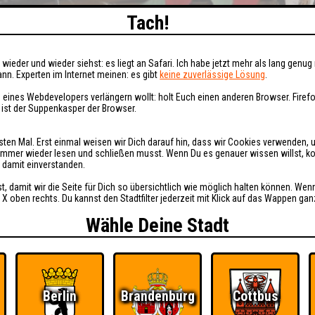
Tach!
wieder und wieder siehst: es liegt an Safari. Ich habe jetzt mehr als lang genug 
nn. Experten im Internet meinen: es gibt
keine zuverlässige Lösung
.
 eines Webdevelopers verlängern wollt: holt Euch einen anderen Browser. Fire
i ist der Suppenkasper der Browser.
sten Mal. Erst einmal weisen wir Dich darauf hin, dass wir Cookies verwenden, 
t immer wieder lesen und schließen musst. Wenn Du es genauer wissen willst, 
h damit einverstanden.
st, damit wir die Seite für Dich so übersichtlich wie möglich halten können. Wen
 X oben rechts. Du kannst den Stadtfilter jederzeit mit Klick auf das Wappen gan
Wähle Deine Stadt
Berlin
Brandenburg
Cottbus
Ü
FAQ
BUCHEN