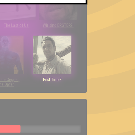
The Last of Us
Wir sind ERSTER?!
che Gegner,
First Time?
ne Opfer