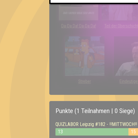
Da-Da Da! Da-Da Da!
Teil der Oberschich
Streber
Eindeutige
Punkte (1 Teilnahmen | 0 Siege)
QUIZLABOR Leipzig #182 - !!MITTWOCH!! Qu
13
15