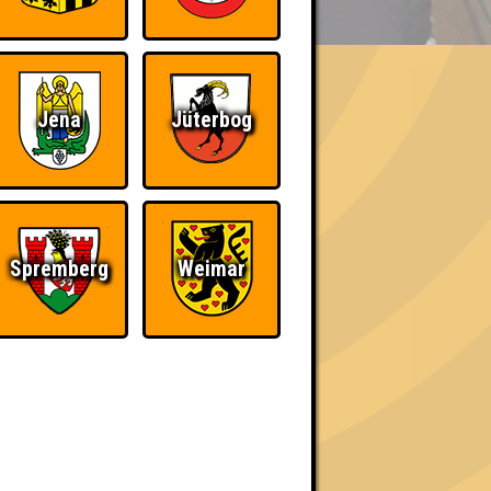
Jena
Jüterbog
h schließlich verdient! Entsprechend gibt es
Spremberg
Weimar
The Amount of
Ich war da, vor 3000
Teilnahmen is too
Jahren
damn high