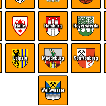
RESERVIERUNG
HIGHSCORE
S
Halle
Hamburg
Hoyerswerda
 einem Stechen verlieren, trotzdem auf dem 1. Platz - den haben sie sic
Platz.
Leipzig
Magdeburg
Senftenberg
Quizveteran
Wir sind immer bei
Nerven aus Stahl
Euch!
Weißwasser