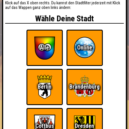
Klick auf das X oben rechts. Du kannst den Stadtfilter jederzeit mit Klick
auf das Wappen ganz oben links ändern:
Wähle Deine Stadt
Alle
Online
BUCHEN
RESERVIERUNG
Berlin
Brandenburg
HIGHSCORE
EVENTS
ÜBER UNS
FAQ
Damm 119
Cottbus
Dresden