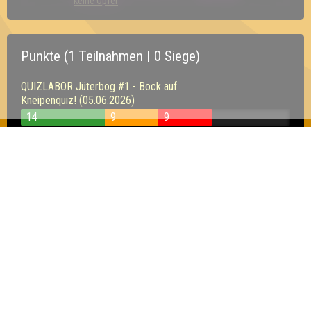
keine Opfer
Punkte (1 Teilnahmen | 0 Siege)
QUIZLABOR Jüterbog #1 - Bock auf
Kneipenquiz! (05.06.2026)
14
9
9
Inhaber & Geschäftsführer:
Georg Martin // Quizlabor
Sandower Straße 56
03046 Cottbus
info@quizlabor.de
Impressum:
Impressum
Datenschutz:
Datenschutzerklärung
Facebook:
https://www.facebook.com/quizlabor