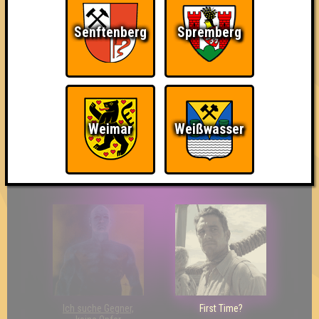
Senftenberg
Spremberg
So kurz vorm Sieg!
Wir sind ERSTER?!
Streber
Weimar
Weißwasser
Eindeutiger Sieg
Duelist
Bin ich schon drin?
Ich suche Gegner,
First Time?