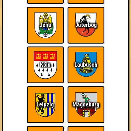
Jena
Jüterbog
The Amount of
Ich war da, vor 3000
Da-Da Da! Da-Da Da!
Teilnahmen is too
Jahren
damn high
Köln
Laubusch
Teil der Oberschicht
Knapp daneben!
Erster!
Leipzig
Magdeburg