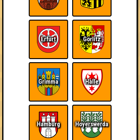
Errungenschaften
Kleiner Hinweis: bei uns sind Teams, die in einem Stechen
verlieren, trotzdem auf dem 1. Platz - den haben sie sich
schließlich verdient! Entsprechend gibt es für diese auch
Errungenschaften für den 1. Platz.
Erfurt
Görlitz
The Last of Us
Schon wieder zum
Wiederzehn macht
Grimma
Halle
Quiz?!
Freude
Hamburg
Hoyerswerda
Quizveteran
Wir sind immer bei
Nerven aus Stahl
Euch!