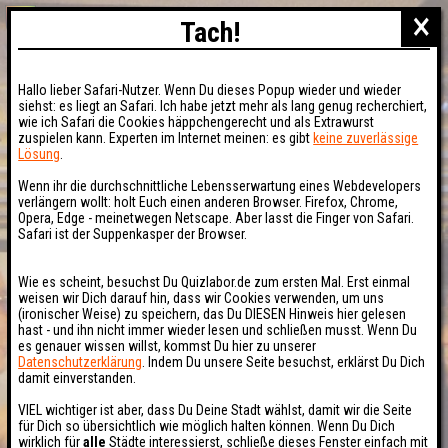
×
Tach!
Hallo lieber Safari-Nutzer. Wenn Du dieses Popup wieder und wieder
siehst: es liegt an Safari. Ich habe jetzt mehr als lang genug recherchiert,
wie ich Safari die Cookies häppchengerecht und als Extrawurst
zuspielen kann. Experten im Internet meinen: es gibt
keine zuverlässige
Lösung
.
Wenn ihr die durchschnittliche Lebensserwartung eines Webdevelopers
verlängern wollt: holt Euch einen anderen Browser. Firefox, Chrome,
Opera, Edge - meinetwegen Netscape. Aber lasst die Finger von Safari.
Safari ist der Suppenkasper der Browser.
Wie es scheint, besuchst Du Quizlabor.de zum ersten Mal. Erst einmal
weisen wir Dich darauf hin, dass wir Cookies verwenden, um uns
(ironischer Weise) zu speichern, das Du DIESEN Hinweis hier gelesen
hast - und ihn nicht immer wieder lesen und schließen musst. Wenn Du
es genauer wissen willst, kommst Du hier zu unserer
Datenschutzerklärung
. Indem Du unsere Seite besuchst, erklärst Du Dich
damit einverstanden.
VIEL wichtiger ist aber, dass Du Deine Stadt wählst, damit wir die Seite
für Dich so übersichtlich wie möglich halten können. Wenn Du Dich
wirklich für
alle
Städte interessierst, schließe dieses Fenster einfach mit