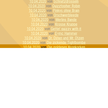
10.04.2020
von
Schnatzdrosseln
10.04.2020
von
Quizztopher Robin
10.04.2020
von
Pinkys ohne Brain
10.04.2020
von
Orschwerbleede
10.04.2020
von
Merlins Bande
10.04.2020
von
Krosse Kruppe
10.04.2020
von
Gettin' quizzy with it
10.04.2020
von
E=mc Hammer
10.04.2020
von
Dr. Osten und Mr. Otzen
10.04.2020
von
Die zickende Tightbombe
10.04.2020
von
Die goldenen Kronkorken
10.04.2020
von
Die alkoholyptischen Reiter
10.04.2020
von
Bierbrains
10.04.2020
von
Stay Home Or Die Trying
10.04.2020
von
Reisegruppe Unbeliebt
10.04.2020
von
Pussycat Unicorns
10.04.2020
von
Hippes Fiven
10.04.2020
von
Essiggranulat
10.04.2020
von
Die 3 Lustigen 4
10.04.2020
von
Das Geschwader
10.04.2020
von
Wir haben 100 Wölfe gefragt
10.04.2020
von
Mein persönlicher Favorit
10.04.2020
von
Los Cottquiztadores
10.04.2020
von
Gummibärenbande