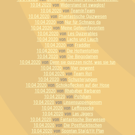
10.04.2020
von
Widerstand ist swaglos!
10.04.2020
von
TeamInTeam
10.04.2020
von
Phantastische Quizwesen
10.04.2020
von
Nur für Schnaps da
10.04.2020
von
Meine Geheimfavoriten
10.04.2020
von
Les Quizerables
10.04.2020
von
Lachs und Lauch
10.04.2020
von
Fraddler
10.04.2020
von
Die Hottentotten
10.04.2020
von
Die Bingodamen
10.04.2020
von
Denn sie quizzen nicht, was sie tun
10.04.2020
von
Vier gewinnt
10.04.2020
von
Team Rot
10.04.2020
von
Schusterjungen
10.04.2020
von
Schokoflecken auf der Hose
10.04.2020
von
Rhababer Barbaren
10.04.2020
von
Potsham
10.04.2020
von
Linsensuppengenom
10.04.2020
von
Leffissocke
10.04.2020
von
Las Jägers
10.04.2020
von
Fantastische Bierwesen
10.04.2020
von
Die Postfucktischen
10.04.2020
von
Spontan Sta(d/t)t Plan