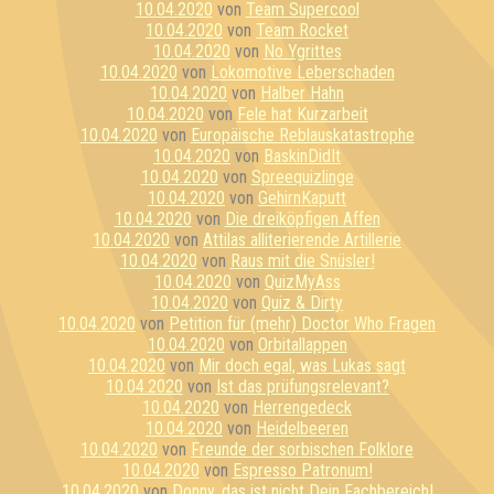
10.04.2020
von
Team Supercool
10.04.2020
von
Team Rocket
10.04.2020
von
No Ygrittes
10.04.2020
von
Lokomotive Leberschaden
10.04.2020
von
Halber Hahn
10.04.2020
von
Fele hat Kurzarbeit
10.04.2020
von
Europäische Reblauskatastrophe
10.04.2020
von
BaskinDidIt
10.04.2020
von
Spreequizlinge
10.04.2020
von
GehirnKaputt
10.04.2020
von
Die dreiköpfigen Affen
10.04.2020
von
Attilas alliterierende Artillerie
10.04.2020
von
Raus mit die Snüsler!
10.04.2020
von
QuizMyAss
10.04.2020
von
Quiz & Dirty
10.04.2020
von
Petition für (mehr) Doctor Who Fragen
10.04.2020
von
Orbitallappen
10.04.2020
von
Mir doch egal, was Lukas sagt
10.04.2020
von
Ist das prüfungsrelevant?
10.04.2020
von
Herrengedeck
10.04.2020
von
Heidelbeeren
10.04.2020
von
Freunde der sorbischen Folklore
10.04.2020
von
Espresso Patronum!
10.04.2020
von
Donny, das ist nicht Dein Fachbereich!