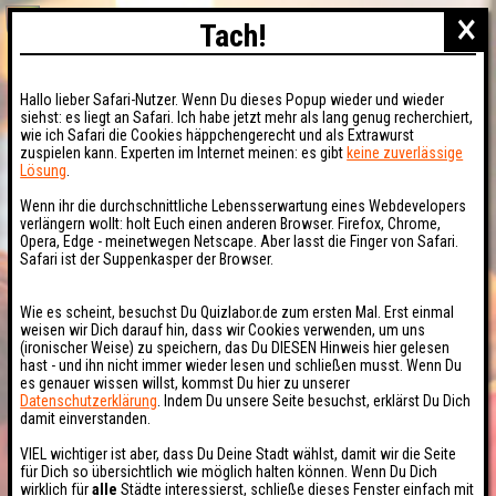
×
Tach!
Hallo lieber Safari-Nutzer. Wenn Du dieses Popup wieder und wieder
siehst: es liegt an Safari. Ich habe jetzt mehr als lang genug recherchiert,
wie ich Safari die Cookies häppchengerecht und als Extrawurst
zuspielen kann. Experten im Internet meinen: es gibt
keine zuverlässige
Lösung
.
Wenn ihr die durchschnittliche Lebensserwartung eines Webdevelopers
verlängern wollt: holt Euch einen anderen Browser. Firefox, Chrome,
Opera, Edge - meinetwegen Netscape. Aber lasst die Finger von Safari.
Safari ist der Suppenkasper der Browser.
Wie es scheint, besuchst Du Quizlabor.de zum ersten Mal. Erst einmal
weisen wir Dich darauf hin, dass wir Cookies verwenden, um uns
(ironischer Weise) zu speichern, das Du DIESEN Hinweis hier gelesen
hast - und ihn nicht immer wieder lesen und schließen musst. Wenn Du
es genauer wissen willst, kommst Du hier zu unserer
Datenschutzerklärung
. Indem Du unsere Seite besuchst, erklärst Du Dich
damit einverstanden.
VIEL wichtiger ist aber, dass Du Deine Stadt wählst, damit wir die Seite
für Dich so übersichtlich wie möglich halten können. Wenn Du Dich
wirklich für
alle
Städte interessierst, schließe dieses Fenster einfach mit