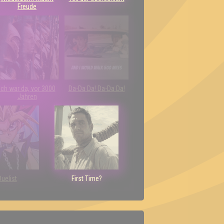
Freude
Ich war da, vor 3000
Da-Da Da! Da-Da Da!
Jahren
Duelist
First Time?