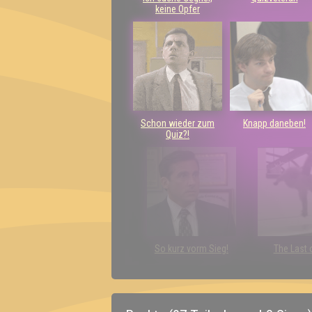
keine Opfer
Schon wieder zum
Knapp daneben!
Quiz?!
So kurz vorm Sieg!
The Last 