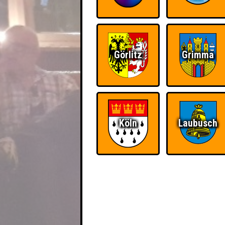
Görlitz
Grimma
Köln
Laubusch