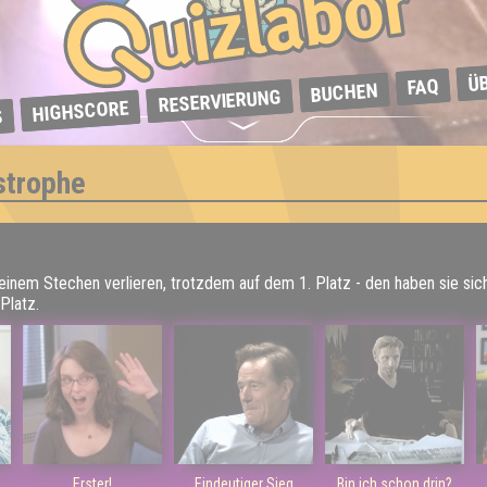
Ü
FAQ
BUCHEN
RESERVIERUNG
HIGHSCORE
S
strophe
 einem Stechen verlieren, trotzdem auf dem 1. Platz - den haben sie sic
Platz.
Erster!
Eindeutiger Sieg
Bin ich schon drin?