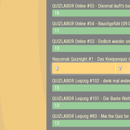
QUIZLABOR Online #55 - Diesmal läuft's be
16
QUIZLABOR Online #54 - Bauchgefühl (09.
11
QUIZLABOR Online #53 - Endlich wieder onl
13
Nepomuk Quiznight #1 - Das Kneipenquiz m
8
7
QUIZLABOR Leipzig #102 - denk mal ander
15
QUIZLABOR Leipzig #101 - Die Bunte Welt
13
QUIZLABOR Leipzig #83 - Mai the Quiz be 
13