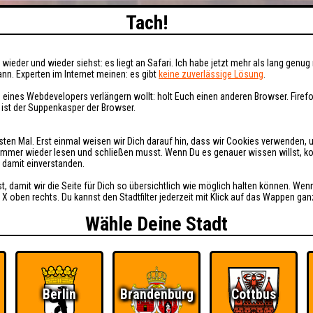
Tach!
wieder und wieder siehst: es liegt an Safari. Ich habe jetzt mehr als lang genug 
nn. Experten im Internet meinen: es gibt
keine zuverlässige Lösung
.
 eines Webdevelopers verlängern wollt: holt Euch einen anderen Browser. Fire
i ist der Suppenkasper der Browser.
sten Mal. Erst einmal weisen wir Dich darauf hin, dass wir Cookies verwenden, 
t immer wieder lesen und schließen musst. Wenn Du es genauer wissen willst, 
h damit einverstanden.
st, damit wir die Seite für Dich so übersichtlich wie möglich halten können. Wen
 X oben rechts. Du kannst den Stadtfilter jederzeit mit Klick auf das Wappen gan
Wähle Deine Stadt
Berlin
Brandenburg
Cottbus