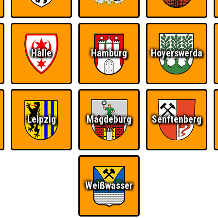
Halle
Hamburg
Hoyerswerda
Leipzig
Magdeburg
Senftenberg
Weißwasser