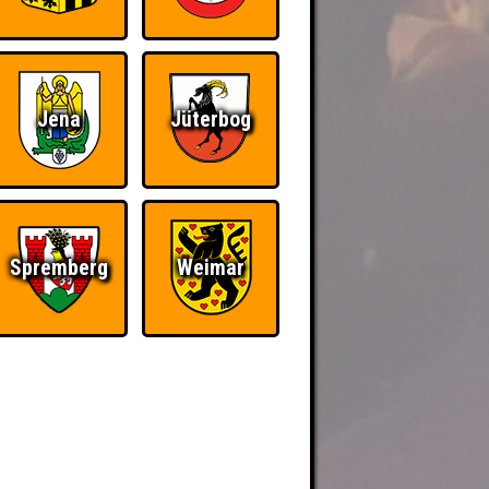
Jena
Jüterbog
Spremberg
Weimar