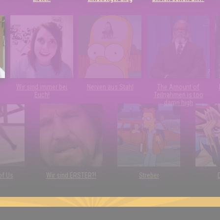
Wir sind immer bei
Nerven aus Stahl
The Amount of
Euch!
Teilnahmen is too
damn high
of Us
Wir sind ERSTER?!
Streber