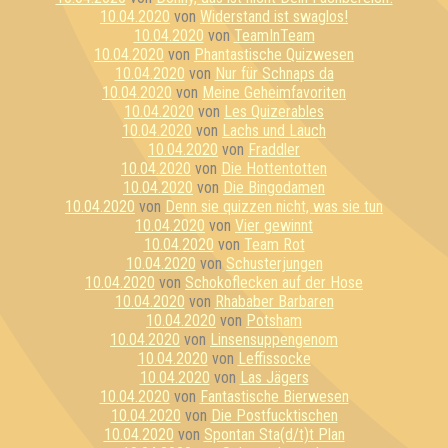
10.04.2020
von
Widerstand ist swaglos!
10.04.2020
von
TeamInTeam
10.04.2020
von
Phantastische Quizwesen
10.04.2020
von
Nur für Schnaps da
10.04.2020
von
Meine Geheimfavoriten
10.04.2020
von
Les Quizerables
10.04.2020
von
Lachs und Lauch
10.04.2020
von
Fraddler
10.04.2020
von
Die Hottentotten
10.04.2020
von
Die Bingodamen
10.04.2020
von
Denn sie quizzen nicht, was sie tun
10.04.2020
von
Vier gewinnt
10.04.2020
von
Team Rot
10.04.2020
von
Schusterjungen
10.04.2020
von
Schokoflecken auf der Hose
10.04.2020
von
Rhababer Barbaren
10.04.2020
von
Potsham
10.04.2020
von
Linsensuppengenom
10.04.2020
von
Leffissocke
10.04.2020
von
Las Jägers
10.04.2020
von
Fantastische Bierwesen
10.04.2020
von
Die Postfucktischen
10.04.2020
von
Spontan Sta(d/t)t Plan