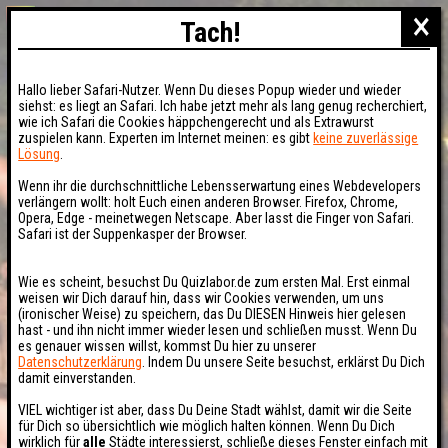
×
Tach!
Hallo lieber Safari-Nutzer. Wenn Du dieses Popup wieder und wieder
siehst: es liegt an Safari. Ich habe jetzt mehr als lang genug recherchiert,
wie ich Safari die Cookies häppchengerecht und als Extrawurst
zuspielen kann. Experten im Internet meinen: es gibt
keine zuverlässige
Lösung
.
Wenn ihr die durchschnittliche Lebensserwartung eines Webdevelopers
verlängern wollt: holt Euch einen anderen Browser. Firefox, Chrome,
Opera, Edge - meinetwegen Netscape. Aber lasst die Finger von Safari.
Safari ist der Suppenkasper der Browser.
Wie es scheint, besuchst Du Quizlabor.de zum ersten Mal. Erst einmal
weisen wir Dich darauf hin, dass wir Cookies verwenden, um uns
(ironischer Weise) zu speichern, das Du DIESEN Hinweis hier gelesen
hast - und ihn nicht immer wieder lesen und schließen musst. Wenn Du
es genauer wissen willst, kommst Du hier zu unserer
Datenschutzerklärung
. Indem Du unsere Seite besuchst, erklärst Du Dich
damit einverstanden.
VIEL wichtiger ist aber, dass Du Deine Stadt wählst, damit wir die Seite
für Dich so übersichtlich wie möglich halten können. Wenn Du Dich
wirklich für
alle
Städte interessierst, schließe dieses Fenster einfach mit