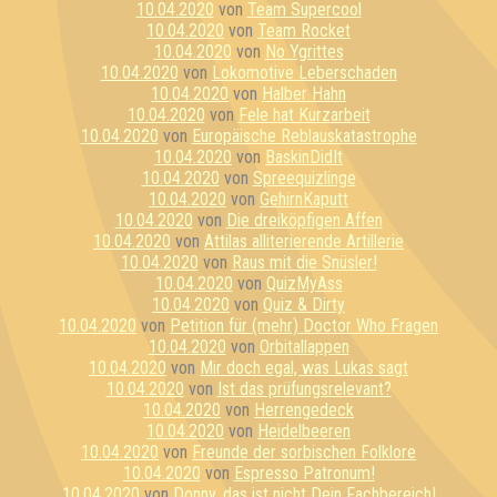
10.04.2020
von
Team Supercool
10.04.2020
von
Team Rocket
10.04.2020
von
No Ygrittes
10.04.2020
von
Lokomotive Leberschaden
10.04.2020
von
Halber Hahn
10.04.2020
von
Fele hat Kurzarbeit
10.04.2020
von
Europäische Reblauskatastrophe
10.04.2020
von
BaskinDidIt
10.04.2020
von
Spreequizlinge
10.04.2020
von
GehirnKaputt
10.04.2020
von
Die dreiköpfigen Affen
10.04.2020
von
Attilas alliterierende Artillerie
10.04.2020
von
Raus mit die Snüsler!
10.04.2020
von
QuizMyAss
10.04.2020
von
Quiz & Dirty
10.04.2020
von
Petition für (mehr) Doctor Who Fragen
10.04.2020
von
Orbitallappen
10.04.2020
von
Mir doch egal, was Lukas sagt
10.04.2020
von
Ist das prüfungsrelevant?
10.04.2020
von
Herrengedeck
10.04.2020
von
Heidelbeeren
10.04.2020
von
Freunde der sorbischen Folklore
10.04.2020
von
Espresso Patronum!
10.04.2020
von
Donny, das ist nicht Dein Fachbereich!