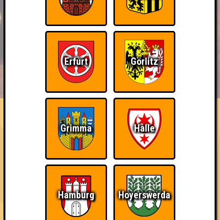
Erfurt
Görlitz
BUCHEN
RESERVIERUNG
HIGHSCORE
EVENTS
ÜBER UNS
FAQ
Bin ich schon drin?
Grimma
Halle
Nimm an einem Online-Quiz teil
~ Noch nicht erreicht ~
Hamburg
Hoyerswerda