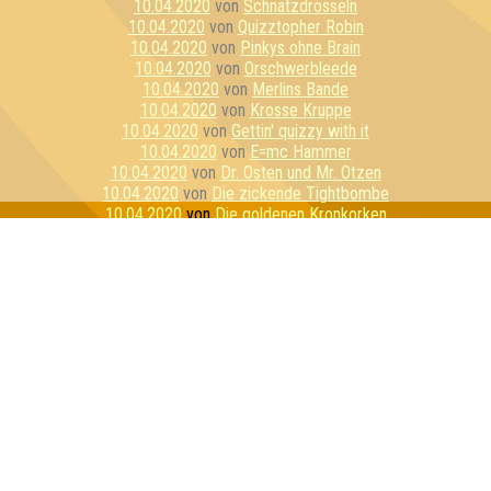
10.04.2020
von
Schnatzdrosseln
10.04.2020
von
Quizztopher Robin
10.04.2020
von
Pinkys ohne Brain
10.04.2020
von
Orschwerbleede
10.04.2020
von
Merlins Bande
10.04.2020
von
Krosse Kruppe
10.04.2020
von
Gettin' quizzy with it
10.04.2020
von
E=mc Hammer
10.04.2020
von
Dr. Osten und Mr. Otzen
10.04.2020
von
Die zickende Tightbombe
10.04.2020
von
Die goldenen Kronkorken
10.04.2020
von
Die alkoholyptischen Reiter
10.04.2020
von
Bierbrains
10.04.2020
von
Stay Home Or Die Trying
10.04.2020
von
Reisegruppe Unbeliebt
10.04.2020
von
Pussycat Unicorns
10.04.2020
von
Hippes Fiven
10.04.2020
von
Essiggranulat
10.04.2020
von
Die 3 Lustigen 4
10.04.2020
von
Das Geschwader
10.04.2020
von
Wir haben 100 Wölfe gefragt
10.04.2020
von
Mein persönlicher Favorit
10.04.2020
von
Los Cottquiztadores
10.04.2020
von
Gummibärenbande