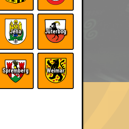
Jena
Jüterbog
BER UNS
Spremberg
Weimar
«
»