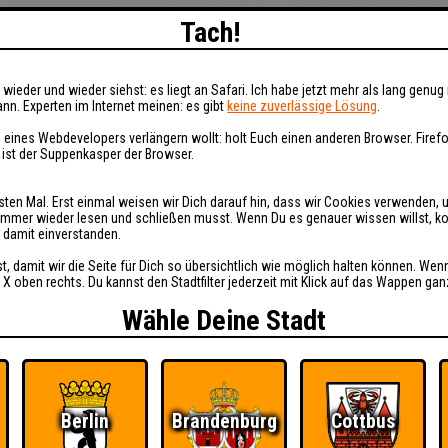
Tach!
wieder und wieder siehst: es liegt an Safari. Ich habe jetzt mehr als lang genug 
nn. Experten im Internet meinen: es gibt
keine zuverlässige Lösung
.
 eines Webdevelopers verlängern wollt: holt Euch einen anderen Browser. Fire
i ist der Suppenkasper der Browser.
sten Mal. Erst einmal weisen wir Dich darauf hin, dass wir Cookies verwenden, 
t immer wieder lesen und schließen musst. Wenn Du es genauer wissen willst, 
h damit einverstanden.
st, damit wir die Seite für Dich so übersichtlich wie möglich halten können. Wen
 X oben rechts. Du kannst den Stadtfilter jederzeit mit Klick auf das Wappen gan
Wähle Deine Stadt
Berlin
Brandenburg
Cottbus