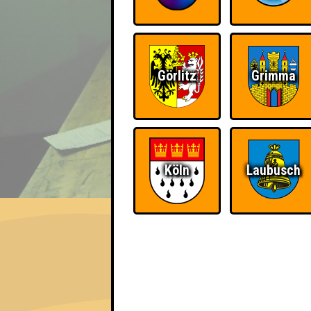
Görlitz
Grimma
Köln
Laubusch
EVENT
QUIZLABOR Leipzig #146
Von West nach Süd: Die Quizwanderschaft 
Info
Punkte
Angemeldete 