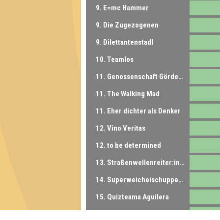
9. E=mc Hammer
9. Die Zugezogenen
9. Dilettantenstadl
10. Teamlos
11. Genossenschaft Gördener Gelegenheitstrinker
11. The Walking Mad
11. Eher dichter als Denker
12. Vino Veritas
12. to be determined
13. Straßenwellenreiter:innen
14. Superweicheischuppen Junior
15. Quizteama Aguilera
15. Clautin