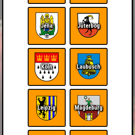
Jena
Jüterbog
Köln
Laubusch
Leipzig
Magdeburg