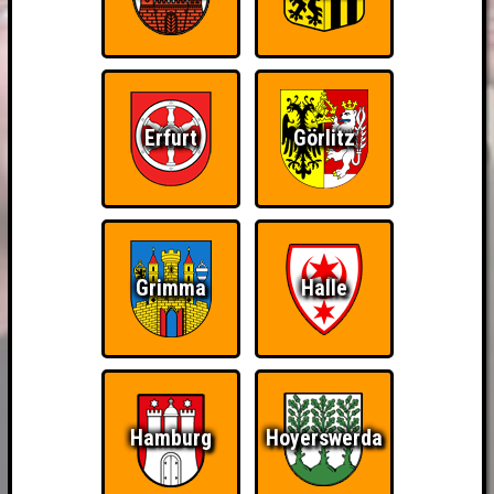
Erfurt
Görlitz
Grimma
Halle
Hamburg
Hoyerswerda