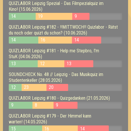
QUIZLABOR Leipzig Spezial - Das Filmpezialquiz im
Kino! (15.06.2026)
14
19
9
QUIZLABOR Leipzig #182 - !!MITTWOCH!! Quizlabor - Rätst
du noch oder quizt du schon? (10.06.2026)
14
16
14
QUIZLABOR Leipzig #181 - Help me Stepbro, I'm
StuK (04.06.2026)
13
12
13
SOUNDCHECK No. 48 // Leipzig - Das Musikquiz im
Studentenkeller (28.05.2026)
12
23
20
QUIZLABOR Leipzig #180 - Quizgedanken (21.05.2026)
9
8
9
QUIZLABOR Leipzig #179 - Der Himmel kann
warten! (14.05.2026)
15
16
14