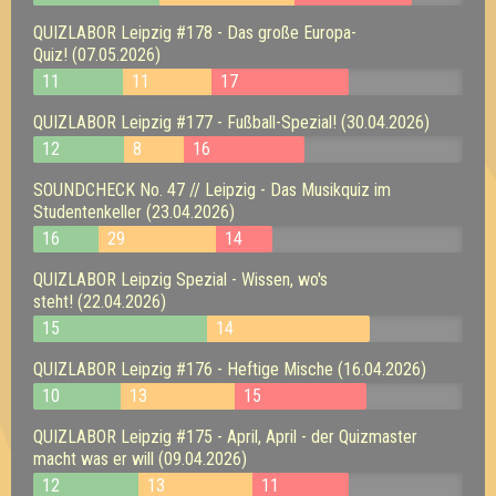
QUIZLABOR Leipzig #178 - Das große Europa-
Quiz! (07.05.2026)
11
11
17
QUIZLABOR Leipzig #177 - Fußball-Spezial! (30.04.2026)
12
8
16
SOUNDCHECK No. 47 // Leipzig - Das Musikquiz im
Studentenkeller (23.04.2026)
16
29
14
QUIZLABOR Leipzig Spezial - Wissen, wo's
steht! (22.04.2026)
15
14
QUIZLABOR Leipzig #176 - Heftige Mische (16.04.2026)
10
13
15
QUIZLABOR Leipzig #175 - April, April - der Quizmaster
macht was er will (09.04.2026)
12
13
11