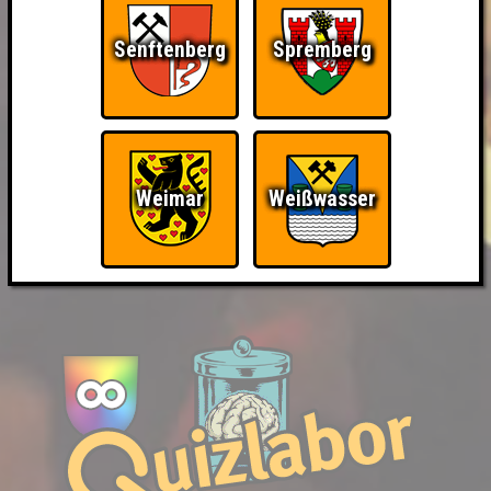
Senftenberg
Spremberg
Weimar
Weißwasser