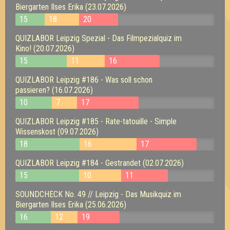
Biergarten Ilses Erika (23.07.2026)
15
18
20
QUIZLABOR Leipzig Spezial - Das Filmpezialquiz im
Kino! (20.07.2026)
15
11
16
QUIZLABOR Leipzig #186 - Was soll schon
passieren? (16.07.2026)
10
7
17
QUIZLABOR Leipzig #185 - Rate-tatouille - Simple
Wissenskost (09.07.2026)
18
16
17
QUIZLABOR Leipzig #184 - Gestrandet (02.07.2026)
15
10
11
SOUNDCHECK No. 49 // Leipzig - Das Musikquiz im
Biergarten Ilses Erika (25.06.2026)
16
12
19