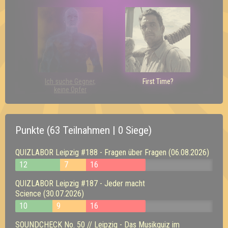
Ich suche Gegner,
First Time?
keine Opfer
Punkte (63 Teilnahmen | 0 Siege)
QUIZLABOR Leipzig #188 - Fragen über Fragen (06.08.2026)
12
7
16
QUIZLABOR Leipzig #187 - Jeder macht
Science (30.07.2026)
10
9
16
SOUNDCHECK No. 50 // Leipzig - Das Musikquiz im