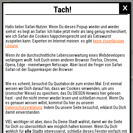
×
Tach!
Hallo lieber Safari-Nutzer. Wenn Du dieses Popup wieder und wieder
siehst: es liegt an Safari. Ich habe jetzt mehr als lang genug recherchiert,
wie ich Safari die Cookies häppchengerecht und als Extrawurst
zuspielen kann. Experten im Internet meinen: es gibt
keine zuverlässige
Lösung
.
Wenn ihr die durchschnittliche Lebensserwartung eines Webdevelopers
verlängern wollt: holt Euch einen anderen Browser. Firefox, Chrome,
Opera, Edge - meinetwegen Netscape. Aber lasst die Finger von Safari.
Safari ist der Suppenkasper der Browser.
Wie es scheint, besuchst Du Quizlabor.de zum ersten Mal. Erst einmal
weisen wir Dich darauf hin, dass wir Cookies verwenden, um uns
(ironischer Weise) zu speichern, das Du DIESEN Hinweis hier gelesen
hast - und ihn nicht immer wieder lesen und schließen musst. Wenn Du
es genauer wissen willst, kommst Du hier zu unserer
Datenschutzerklärung
. Indem Du unsere Seite besuchst, erklärst Du Dich
damit einverstanden.
VIEL wichtiger ist aber, dass Du Deine Stadt wählst, damit wir die Seite
für Dich so übersichtlich wie möglich halten können. Wenn Du Dich
wirklich für
alle
Städte interessierst, schließe dieses Fenster einfach mit