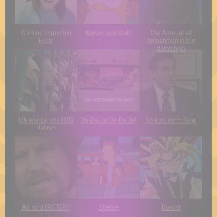
Wir sind immer bei
Nerven aus Stahl
The Amount of
Euch!
Teilnahmen is too
damn high
Ich war da, vor 3000
Da-Da Da! Da-Da Da!
So kurz vorm Sieg!
Jahren
Wir sind ERSTER?!
Streber
Duelist