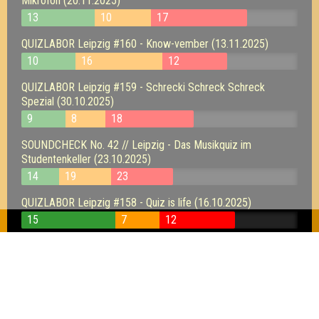
Mikrofon (20.11.2025)
13
10
17
QUIZLABOR Leipzig #160 - Know-vember (13.11.2025)
10
16
12
QUIZLABOR Leipzig #159 - Schrecki Schreck Schreck
Spezial (30.10.2025)
9
8
18
SOUNDCHECK No. 42 // Leipzig - Das Musikquiz im
Studentenkeller (23.10.2025)
14
19
23
QUIZLABOR Leipzig #158 - Quiz is life (16.10.2025)
15
7
12
QUIZLABOR Leipzig #157 - FRAGmente (09.10.2025)
13
15
16
QUIZLABOR Online #66 - Einheizbrei - der Mauerfall des
Wissens (03.10.2025)