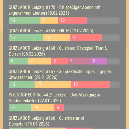
QUIZLABOR Leipzig #170 - Ein spaßiger Abend mit
angenehmen Leuten (19.02.2026)
14
8
13
QUIZLABOR Leipzig #169 - NICE! (12.02.2026)
17
13
16
QUIZLABOR Leipzig #168 - Quizlabor Gastspiel: Tom &
Darren (05.02.2026)
6
7
5
7
5
QUIZLABOR Leipzig #167 - 30 praktische Tipps ... gegen
Unwissenheit! (29.01.2026)
12
17
18
SOUNDCHECK No. 44 // Leipzig - Das Musikquiz im
Studentenkeller (22.01.2026)
19
19
8
QUIZLABOR Leipzig #166 - Quizmaster of
Desaster (15.01.2026)