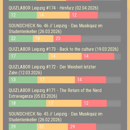
QUIZLABOR Leipzig #174 - Hirnfurz (02.04.2026)
12
14
12
SOUNDCHECK No. 46 // Leipzig - Das Musikquiz im
Studentenkeller (26.03.2026)
22
19
25
QUIZLABOR Leipzig #173 - Back to the culture (19.03.2026)
17
14
14
QUIZLABOR Leipzig #172 - Der Weisheit letzter
Zahn (12.03.2026)
13
17
14
QUIZLABOR Leipzig #171 - The Return of the Nerd
Extravaganza (05.03.2026)
18
17
12
SOUNDCHECK No. 45 // Leipzig - Das Musikquiz im
Studentenkeller (26.02.2026)
29
32
29