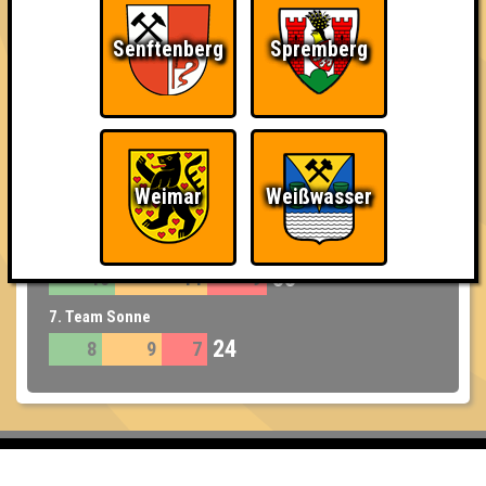
5. BigBangQuizzers
Senftenberg
Spremberg
35
13
13
9
6. Insane in the Brain
33
13
11
9
6. Wannabrains
Weimar
Weißwasser
33
8
15
10
6. Bierlein, Bierlein in der Hand
33
10
14
9
7. Team Sonne
24
8
9
7
Inhaber & Geschäftsführer: