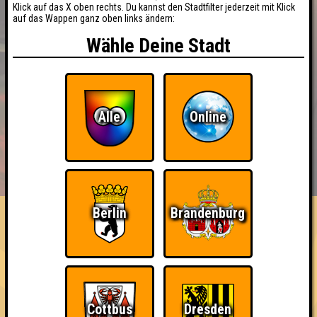
Klick auf das X oben rechts. Du kannst den Stadtfilter jederzeit mit Klick
auf das Wappen ganz oben links ändern:
Wähle Deine Stadt
Alle
Online
BUCHEN
RESERVIERUNG
HIGHSCORE
EVENTS
ÜBER UNS
FAQ
Berlin
Brandenburg
«
»
QUIZLABOR Görlitz #35
Kühlen Kopf bewahren! · 03.07.2026 · Rabryka
Info
Punkte
Angemeldete Teams
Cottbus
Dresden