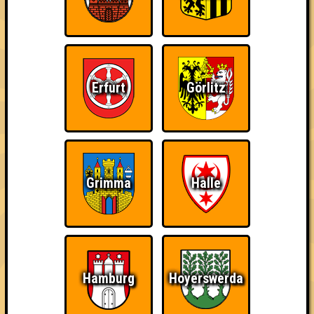
Erfurt
Görlitz
Grimma
Halle
Hamburg
Hoyerswerda
Punkte