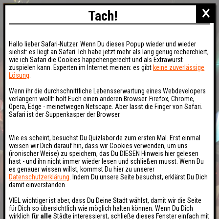
×
Tach!
Hallo lieber Safari-Nutzer. Wenn Du dieses Popup wieder und wieder
siehst: es liegt an Safari. Ich habe jetzt mehr als lang genug recherchiert,
wie ich Safari die Cookies häppchengerecht und als Extrawurst
zuspielen kann. Experten im Internet meinen: es gibt
keine zuverlässige
Lösung
.
Wenn ihr die durchschnittliche Lebensserwartung eines Webdevelopers
verlängern wollt: holt Euch einen anderen Browser. Firefox, Chrome,
Opera, Edge - meinetwegen Netscape. Aber lasst die Finger von Safari.
Safari ist der Suppenkasper der Browser.
Wie es scheint, besuchst Du Quizlabor.de zum ersten Mal. Erst einmal
weisen wir Dich darauf hin, dass wir Cookies verwenden, um uns
(ironischer Weise) zu speichern, das Du DIESEN Hinweis hier gelesen
hast - und ihn nicht immer wieder lesen und schließen musst. Wenn Du
es genauer wissen willst, kommst Du hier zu unserer
Datenschutzerklärung
. Indem Du unsere Seite besuchst, erklärst Du Dich
damit einverstanden.
VIEL wichtiger ist aber, dass Du Deine Stadt wählst, damit wir die Seite
für Dich so übersichtlich wie möglich halten können. Wenn Du Dich
wirklich für
alle
Städte interessierst, schließe dieses Fenster einfach mit