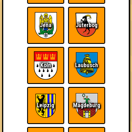
1. Quizmasters Of The Universe
44
15
15
14
Jena
Jüterbog
1. Die Fagottografen
44
15
14
15
2. Team Neiße
41
13
15
13
Köln
Laubusch
3. Die schwarzhörnigen Totengräberkäfer
39
12
15
12
3. next level shit
39
12
13
14
4. Die Schlaufüchse
Leipzig
Magdeburg
36
11
14
11
4. Kugelwürfelrunde
36
10
14
12