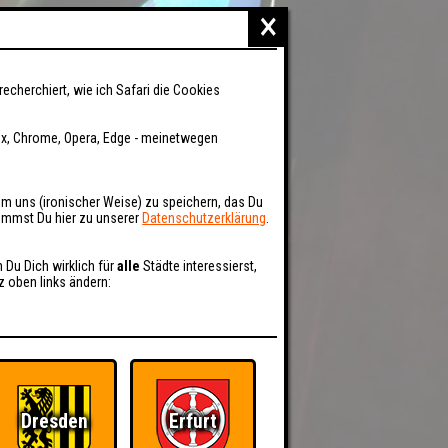
×
recherchiert, wie ich Safari die Cookies
fox, Chrome, Opera, Edge - meinetwegen
um uns (ironischer Weise) zu speichern, das Du
kommst Du hier zu unserer
Datenschutzerklärung
.
n Du Dich wirklich für
alle
Städte interessierst,
z oben links ändern:
Dresden
Erfurt
BER UNS