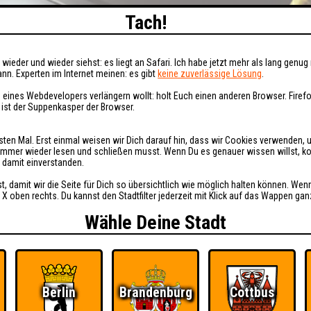
Tach!
wieder und wieder siehst: es liegt an Safari. Ich habe jetzt mehr als lang genug 
nn. Experten im Internet meinen: es gibt
keine zuverlässige Lösung
.
 eines Webdevelopers verlängern wollt: holt Euch einen anderen Browser. Fire
i ist der Suppenkasper der Browser.
sten Mal. Erst einmal weisen wir Dich darauf hin, dass wir Cookies verwenden, 
t immer wieder lesen und schließen musst. Wenn Du es genauer wissen willst, 
h damit einverstanden.
st, damit wir die Seite für Dich so übersichtlich wie möglich halten können. Wen
 X oben rechts. Du kannst den Stadtfilter jederzeit mit Klick auf das Wappen gan
Wähle Deine Stadt
Berlin
Brandenburg
Cottbus
Ü
FAQ
BUCHEN