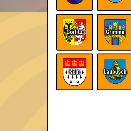
EVENT
Team Neiße
Görlitz
Grimma
Errungenschaften
Kleiner Hinweis: bei uns sind Teams, die in
für diese auch Errungenschaften für den 1. 
Köln
Laubusch
Knapp daneben!
Schon wieder zum
Quiz?!