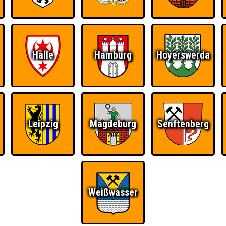
RESERVIERUNG
HIGHSCORE
S
Halle
Hamburg
Hoyerswerda
 einem Stechen verlieren, trotzdem auf dem 1. Platz - den haben sie sic
Platz.
Leipzig
Magdeburg
Senftenberg
Wiederzehn macht
Quizveteran
Wir sind immer bei
Freude
Euch!
Weißwasser