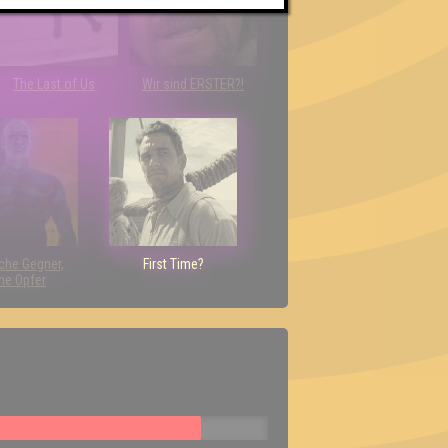
The Last of Us
Wir sind ERSTER?!
che Gegner,
First Time?
ne Opfer