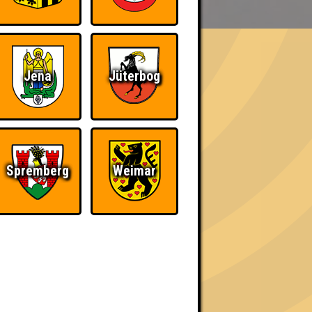
Jena
Jüterbog
h schließlich verdient! Entsprechend gibt es
Spremberg
Weimar
Nerven aus Stahl
The Amount of
Teilnahmen is too
damn high