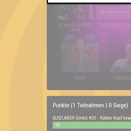
Ich war da, vor 3000
Da-Da Da! Da-Da Da
Jahren
Streber
Eindeutige
Punkte (1 Teilnahmen | 0 Siege)
QUIZLABOR Görlitz #35 - Kühlen Kopf bew
13