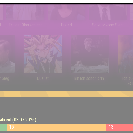
!
Teil der Oberschicht
Erster!
So kurz vorm Sieg!
r Sieg
Duelist
Bin ich schon drin?
Ich su
kei
ahren! (03.07.2026)
15
13