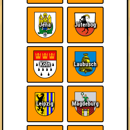
Jena
Jüterbog
The Amount of
Ich war da, vor 3000
Da-Da Da! Da-Da Da!
Teilnahmen is too
Jahren
damn high
Köln
Laubusch
Knapp daneben!
Erster!
So kurz vorm Sieg!
Leipzig
Magdeburg