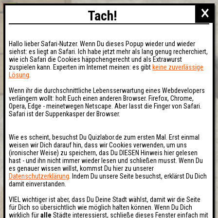
×
Tach!
Hallo lieber Safari-Nutzer. Wenn Du dieses Popup wieder und wieder
siehst: es liegt an Safari. Ich habe jetzt mehr als lang genug recherchiert,
wie ich Safari die Cookies häppchengerecht und als Extrawurst
zuspielen kann. Experten im Internet meinen: es gibt
keine zuverlässige
Lösung
.
Wenn ihr die durchschnittliche Lebensserwartung eines Webdevelopers
verlängern wollt: holt Euch einen anderen Browser. Firefox, Chrome,
Opera, Edge - meinetwegen Netscape. Aber lasst die Finger von Safari.
Safari ist der Suppenkasper der Browser.
Wie es scheint, besuchst Du Quizlabor.de zum ersten Mal. Erst einmal
weisen wir Dich darauf hin, dass wir Cookies verwenden, um uns
(ironischer Weise) zu speichern, das Du DIESEN Hinweis hier gelesen
hast - und ihn nicht immer wieder lesen und schließen musst. Wenn Du
es genauer wissen willst, kommst Du hier zu unserer
Datenschutzerklärung
. Indem Du unsere Seite besuchst, erklärst Du Dich
damit einverstanden.
VIEL wichtiger ist aber, dass Du Deine Stadt wählst, damit wir die Seite
für Dich so übersichtlich wie möglich halten können. Wenn Du Dich
wirklich für
alle
Städte interessierst, schließe dieses Fenster einfach mit