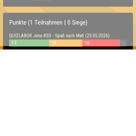
Punkte (1 Teilnahmen | 0 Siege)
QUIZLABOR Jena #33 - Spaß nach Maß (25.05.2026)
17
14
16
Inhaber & Geschäftsführer:
Georg Martin // Quizlabor
Sandower Straße 56
03046 Cottbus
info@quizlabor.de
Impressum:
Impressum
Datenschutz:
Datenschutzerklärung
Facebook:
https://www.facebook.com/quizlabor
Instagram:
https://www.instagram.com/quizlabor/