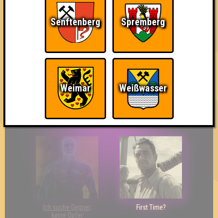
Senftenberg
Spremberg
The Last of Us
Wir sind ERSTER?!
Streber
Weimar
Weißwasser
Eindeutiger Sieg
Duelist
Bin ich schon drin?
Ich suche Gegner,
First Time?
keine Opfer