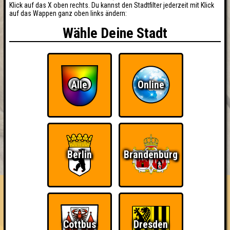
Klick auf das X oben rechts. Du kannst den Stadtfilter jederzeit mit Klick
auf das Wappen ganz oben links ändern:
Wähle Deine Stadt
Alle
Online
BUCHEN
RESERVIERUNG
Berlin
Brandenburg
HIGHSCORE
EVENTS
ÜBER UNS
FAQ
Meal Deal
Cottbus
Dresden
Errungenschaften