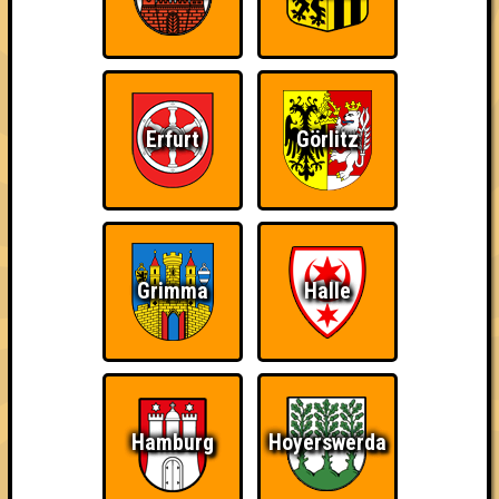
Kleiner Hinweis: bei uns sind Teams, die in einem Stechen
verlieren, trotzdem auf dem 1. Platz - den haben sie sich
schließlich verdient! Entsprechend gibt es für diese auch
Errungenschaften für den 1. Platz.
Erfurt
Görlitz
Teil der Oberschicht
Schon wieder zum
Wiederzehn macht
Grimma
Halle
Quiz?!
Freude
Hamburg
Hoyerswerda
Quizveteran
Wir sind immer bei
Nerven aus Stahl
Euch!