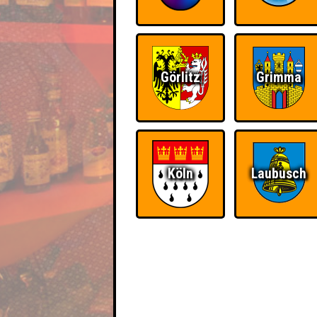
Görlitz
Grimma
Köln
Laubusch