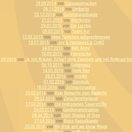
18.09.2014
von
Exilspasemacken
06.11.2014
von
Umberto
23.12.2014
von
Gummibärenbande
21.01.2015
von
Wortkotze
29.01.2015
von
Die Lurchis
05.03.2015
von
Team Rot
12.05.2015
von
ohne Tännchen aufgeschmissen
10.07.2015
von
Joy & Happiness & CoKG
24.07.2015
von
8Bit Army
10.09.2015
von
Filetstücke
.09.2015
von
Ja, mit Kräuter, Scharf ohne Zwiebeln und viel Rotkraut bit
06.10.2015
von
Seitenquiz
14.01.2016
von
Geilo Ren
28.01.2016
von
Inteam
01.02.2016
von
Sexykon
18.02.2016
von
Schnapsosaurus
25.02.2016
von
Kein Baguette zum Raglette
29.02.2016
von
Zerschmetterlinge
17.03.2016
von
Die hydrogenen Sauerstoffe
24.03.2016
von
Gentlemenstruation
08.04.2016
von
Eight Shades of Grey
27.04.2016
von
Rosis Rasselbande
25.05.2016
von
We drink and we know things