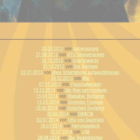
20.03.2012
von
Seitensprung
21.08.2012
von
BTU Spasemacken
16.10.2012
von
Stammwürze
31.10.2012
von
Die Bärtigen
22.01.2013
von
ohne Smartphone aufgeschmissen
26.02.2013
von
Alle
01.10.2013
von
Pauschalwissen
10.12.2013
von
Obi-Wan geht knobeln
15.04.2014
von
Rhababer Barbaren
15.05.2014
von
Einsteins Friseuse
10.06.2014
von
Disturbed Systems
20.06.2014
von
DKACW
02.07.2014
von
Otto von Quizmark
16.07.2014
von
Herrengedeck
31.07.2014
von
LN8
28.08.2014
von
Die Bedenklichen