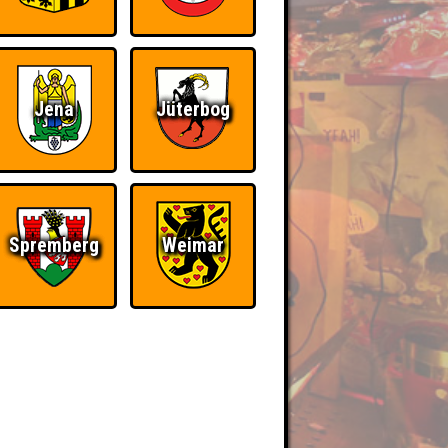
Jena
Jüterbog
Spremberg
Weimar