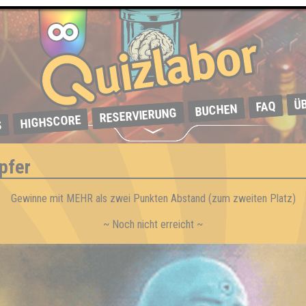
Ü
FAQ
BUCHEN
RESERVIERUNG
HIGHSCORE
S
pfer
Gewinne mit MEHR als zwei Punkten Abstand (zum zweiten Platz)
~ Noch nicht erreicht ~