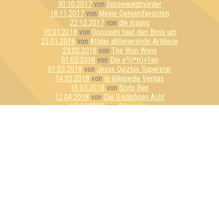
30.10.2017
von
Spreewaldmörder
18.11.2017
von
Meine Geheimfavoriten
22.12.2017
von
die lösung
10.01.2018
von
Opossum haut den Boss um
25.01.2018
von
Attilas alliterierende Artillerie
23.02.2018
von
The Won Wons
01.03.2018
von
Die e^(i*π)+1en
01.03.2018
von
Jesus Quiztus Superstar
14.03.2018
von
In Wikipedia Veritas
15.03.2018
von
Stylo Ren
12.04.2018
von
Die 3-köpfigen Acht
19.04.2018
von
Dünnquiss
10.05.2018
von
Seitensprung LE
17.05.2018
von
Yellow Pills on Purple Hills
31.05.2018
von
Die Hausgemeinschaft
12.06.2018
von
Synapsenbitches
14.06.2018
von
The Brains of Castamere
13.07.2018
von
Blau wie Kakao
28.08.2018
von
Superbestfriends with Benefits
03.10.2018
von
Halber Hahn
31.10.2018
von
Quiz & Dirty
24.11.2018
von
Coxx of Thunder
30.11.2018
von
Priori Incantatem
25.12.2018
von
Bräin Adams