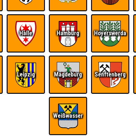
Halle
Hamburg
Hoyerswerda
Leipzig
Magdeburg
Senftenberg
Weißwasser