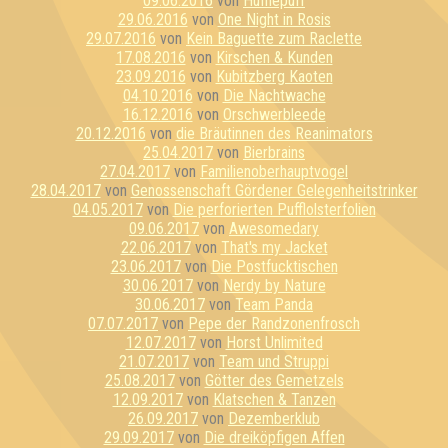
09.06.2016
von
Hufflepuff
29.06.2016
von
One Night in Rosis
29.07.2016
von
Kein Baguette zum Raclette
17.08.2016
von
Kirschen & Kunden
23.09.2016
von
Kubitzberg Kaoten
04.10.2016
von
Die Nachtwache
16.12.2016
von
Orschwerbleede
20.12.2016
von
die Bräutinnen des Reanimators
25.04.2017
von
Bierbrains
27.04.2017
von
Familienoberhauptvogel
28.04.2017
von
Genossenschaft Gördener Gelegenheitstrinker
04.05.2017
von
Die perforierten Pufflolsterfolien
09.06.2017
von
Awesomedary
22.06.2017
von
That's my Jacket
23.06.2017
von
Die Postfucktischen
30.06.2017
von
Nerdy by Nature
30.06.2017
von
Team Panda
07.07.2017
von
Pepe der Randzonenfrosch
12.07.2017
von
Horst Unlimited
21.07.2017
von
Team und Struppi
25.08.2017
von
Götter des Gemetzels
12.09.2017
von
Klatschen & Tanzen
26.09.2017
von
Dezemberklub
29.09.2017
von
Die dreiköpfigen Affen