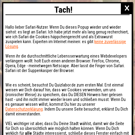
×
Tach!
Hallo lieber Safari-Nutzer. Wenn Du dieses Popup wieder und wieder
siehst: es liegt an Safari. Ich habe jetzt mehr als lang genug recherchiert,
wie ich Safari die Cookies häppchengerecht und als Extrawurst
zuspielen kann. Experten im Internet meinen: es gibt
keine zuverlässige
Lösung
.
Wenn ihr die durchschnittliche Lebensserwartung eines Webdevelopers
verlängern wollt: holt Euch einen anderen Browser. Firefox, Chrome,
Opera, Edge - meinetwegen Netscape. Aber lasst die Finger von Safari.
Safari ist der Suppenkasper der Browser.
Wie es scheint, besuchst Du Quizlabor.de zum ersten Mal. Erst einmal
weisen wir Dich darauf hin, dass wir Cookies verwenden, um uns
(ironischer Weise) zu speichern, das Du DIESEN Hinweis hier gelesen
hast - und ihn nicht immer wieder lesen und schließen musst. Wenn Du
es genauer wissen willst, kommst Du hier zu unserer
Datenschutzerklärung
. Indem Du unsere Seite besuchst, erklärst Du Dich
damit einverstanden.
VIEL wichtiger ist aber, dass Du Deine Stadt wählst, damit wir die Seite
für Dich so übersichtlich wie möglich halten können. Wenn Du Dich
wirklich für
alle
Städte interessierst, schließe dieses Fenster einfach mit