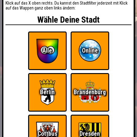
Klick auf das X oben rechts. Du kannst den Stadtfilter jederzeit mit Klick
auf das Wappen ganz oben links ändern:
Wähle Deine Stadt
Alle
Online
Berlin
Brandenburg
BUCHEN
RESERVIERUNG
Cottbus
Dresden
HIGHSCORE