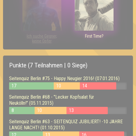
Ich suche Gegner,
First Time?
keine Opfer
Punkte (7 Teilnahmen | 0 Siege)
Seitenquiz Berlin #75 - Happy Neugier 2016! (07.01.2016)
17
10
14
Seitenquiz Berlin #68 - "Lecker Kopfsalat für
Neukölln!" (05.11.2015)
8
10
13
Seitenquiz Berlin #63 - SEITENQUIZ JUBILIERT! -10 JAHRE
LANGE NACHT! (01.10.2015)
12
13
16