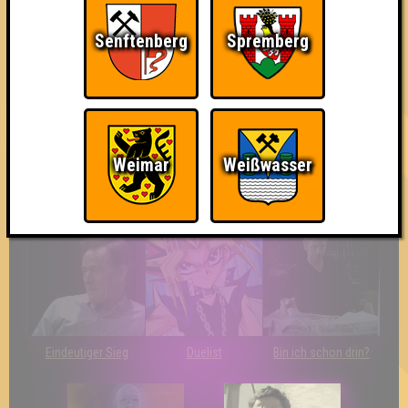
Da-Da Da! Da-Da Da!
Erster!
So kurz vorm Sieg!
Senftenberg
Spremberg
Weimar
Weißwasser
The Last of Us
Wir sind ERSTER?!
Streber
Eindeutiger Sieg
Duelist
Bin ich schon drin?