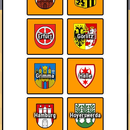
EVENTS
ÜBER UNS
FAQ
Molle Kühl
Erfurt
Görlitz
Errungenschaften
Kleiner Hinweis: bei uns sind Teams, die in einem Stechen
verlieren, trotzdem auf dem 1. Platz - den haben sie sich
schließlich verdient! Entsprechend gibt es für diese auch
Errungenschaften für den 1. Platz.
Grimma
Halle
Schon wieder zum
Knapp daneben!
Teil der Oberschicht
Hamburg
Hoyerswerda
Quiz?!