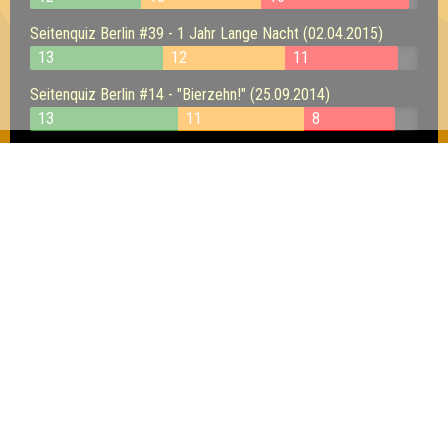
Seitenquiz Berlin #39 - 1 Jahr Lange Nacht (02.04.2015)
13
12
11
Seitenquiz Berlin #14 - "Bierzehn!" (25.09.2014)
13
11
8
Seitenquiz Berlin #12 - "Voll auf die Zwölf!" (11.09.2014)
12
8
11
Seitenquiz Berlin #9 - NEUNlich in der Lange
Nacht (21.08.2014)
5
11
8
Inhaber & Geschäftsführer:
Georg Martin // Quizlabor
Sandower Straße 56
03046 Cottbus
info@quizlabor.de