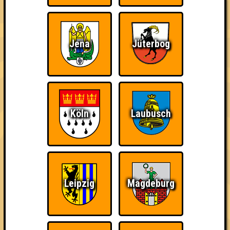
Jena
Jüterbog
Wiederzehn macht
Quizveteran
Wir sind immer bei
Freude
Euch!
Köln
Laubusch
Nerven aus Stahl
The Amount of
Ich war da, vor 3000
Teilnahmen is too
Jahren
damn high
Leipzig
Magdeburg